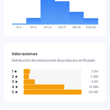
€
1-4
€
5-10
€
11-24
€
25-57
€
58-135
€
136-320
Valoraciones
Distribución de valoraciones de productos en Klussen.
1
★
3.154
2
★
2.683
3
★
5.551
4
★
19.999
5
★
28.487