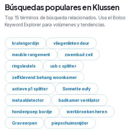
dentro de Klussen con volumen de
Búsquedas populares en Klussen
búsqueda y tendencias.
Top 15 términos de búsqueda relacionados. Usa el Boloo
Keyword Explorer para volúmenes y tendencias.
kralengordijn
vliegenlinten deur
meuble rangement
zwembad zeil
ringsleutels
usb c splitter
zelfklevend behang woonkamer
actieve p1 splitter
Sonnette eufy
metaaldetector
badkamer ventilator
hondenpoep bordje
werkbroeken heren
Graveerpen
piepschuimsnijder