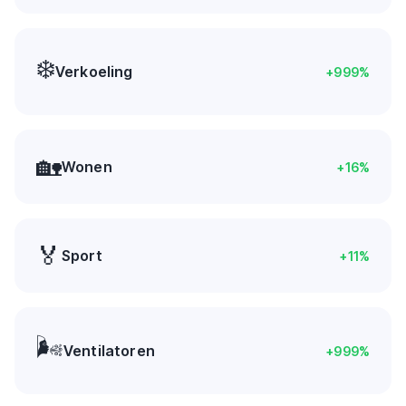
❄️
Verkoeling
+
999
%
🏡
Wonen
+
16
%
🏅
Sport
+
11
%
🌬️
Ventilatoren
+
999
%