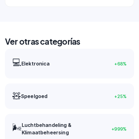
Ver otras categorías
💻
Elektronica
+
68
%
🧸
Speelgoed
+
25
%
Luchtbehandeling &
🌬️
+
999
%
Klimaatbeheersing