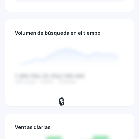
Volumen de búsqueda en el tiempo
1.284.932
-23.4%
2.108.445
Valor actual
Cambio
Promedio
🔒
Consulta el volumen de búsqueda
diario, ventas y tendencias de
Ventas diarias
actividad de mercado.