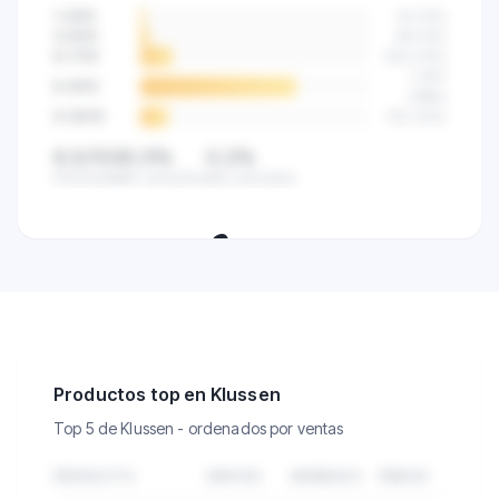
categoría.
1-3
/10
42
(
2
%)
4-5
/10
89
(
4
%)
6-7
/10
523
(
14
%)
2.841
8-9
/10
(
68
%)
9-10
/10
512
(
12
%)
8,5/10
82,5%
0,2%
Promedio
Bien valorados
Mal valorados
🔒
Mira la satisfacción del cliente de
todos los vendedores de esta
categoría.
Productos top en Klussen
Top 5 de Klussen - ordenados por ventas
PRODUCTO
VENTAS
INGRESOS
PRECIO