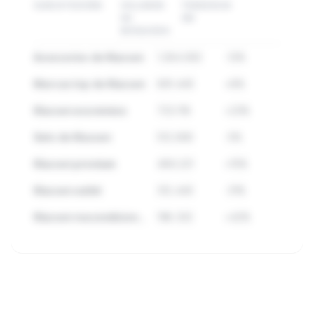
SUBCATEGORÍA
VOLUMEN
TENDENCIA
DE
3M
BÚSQUEDA
Accesorios de Klussen
1.284.932
-12%
Marcas top de Klussen
891.445
+8%
Klussen económico
723.118
+23%
Sets de Klussen
512.890
-5%
Klussen premium
489.221
+15%
Klussen outlet
312.445
-31%
Klussen reacondicionado
198.332
+42%
🔒
Consulta todas las subcategorías