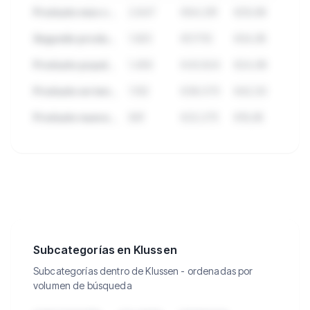
Producto más vendido en Klussen
2.847
€84.291
€29,99
Segundo producto con altas ventas
1.923
€57.112
€34,95
Producto popular con muchas reseñas
1.456
€43.824
€24,99
Producto en tendencia este mes
1.102
€38.570
€42,50
Producto nuevo con crecimiento
891
€22.275
€19,95
🔒
Consulta los 199.544 productos en
Klussen con ventas, ingresos y más.
Subcategorías en Klussen
Subcategorías dentro de Klussen - ordenadas por
volumen de búsqueda