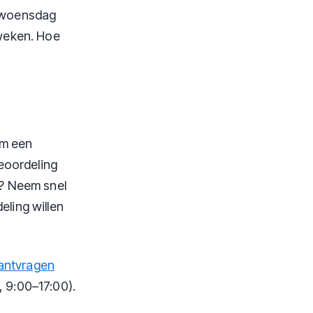
e woensdag
weken. Hoe
om een
eoordeling
s? Neem snel
eling willen
lantvragen
, 9:00–17:00).