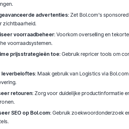
ingen.
geavanceerde advertenties
: Zet Bol.com's sponsored
 zichtbaarheid.
iseer voorraadbeheer
: Voorkom overselling en tekort
he voorraadsystemen.
time prijsstrategieën toe
: Gebruik repricer tools om co
 leverbeloftes
: Maak gebruik van Logistics via Bol.com
evering.
seer retouren
: Zorg voor duidelijke productinformatie e
tronen.
seer SEO op Bol.com
: Gebruik zoekwoordonderzoek en
els.