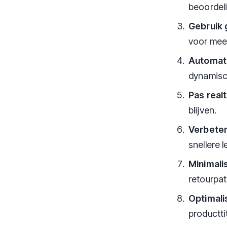
beoordel
Gebruik 
voor meer
Automat
dynamisc
Pas real
blijven.
Verbeter
snellere l
Minimali
retourpa
Optimali
producttit