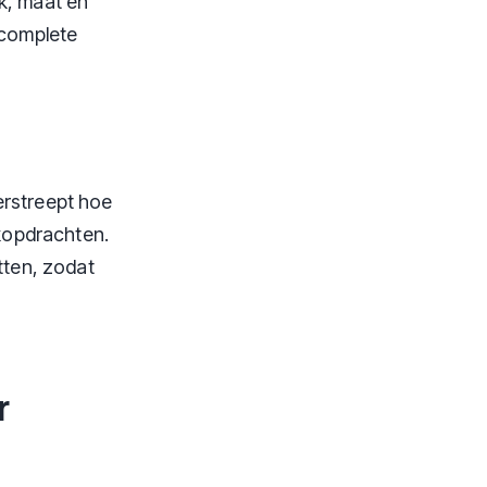
k, maat en
ncomplete
erstreept hoe
ekopdrachten.
tten, zodat
r