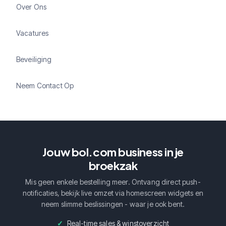
Over Ons
Vacatures
Beveiliging
Neem Contact Op
Jouw bol.com business in je
broekzak
Mis geen enkele bestelling meer. Ontvang direct push-
notificaties, bekijk live omzet via homescreen widgets en
neem slimme beslissingen - waar je ook bent.
Real-time sales & winstoverzicht