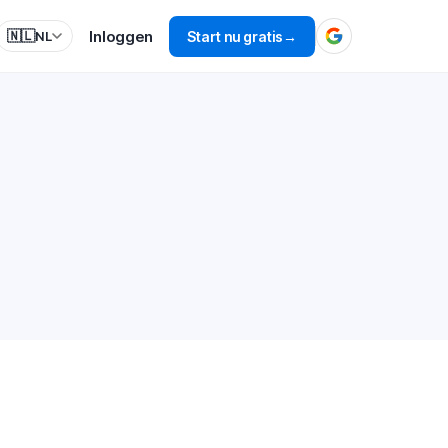
Inloggen
🇳🇱
Start nu gratis
→
NL