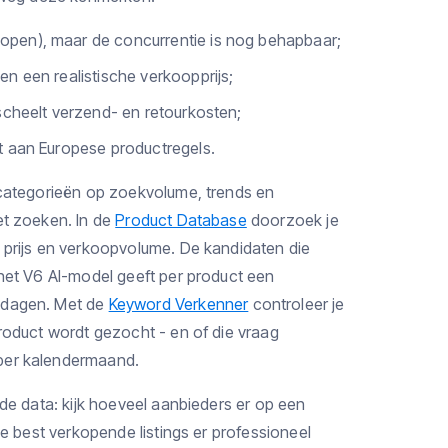
open), maar de concurrentie is nog behapbaar;
en een realistische verkoopprijs;
 scheelt verzend- en retourkosten;
et aan Europese productregels.
 categorieën op zoekvolume, trends en
et zoeken. In de
Product Database
doorzoek je
 prijs en verkoopvolume. De kandidaten die
 het V6 AI-model geeft per product een
 dagen. Met de
Keyword Verkenner
controleer je
product wordt gezocht - en of die vraag
per kalendermaand.
 de data: kijk hoeveel aanbieders er op een
de best verkopende listings er professioneel