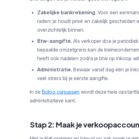
Zakelijke bankrekening.
Voor een eenmansza
raden: je houdt privé en zakelijk gescheiden
overzichtelijk binnen.
Btw-aangifte.
Als verkoper doe je periodiek
bepaalde omzetgrens kan de kleineondernemer
heeft ook nadelen zodra je btw op inkoop wil
Administratie.
Bewaar vanaf dag één je ink
veel stress bij je eerste aangifte.
In de
Boloo cursussen
wordt deze hele opstartfa
administratieve kant.
Stap 2: Maak je verkoopaccount
Met je KvK-nummer en btw-id op zak maak je een