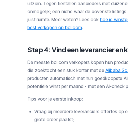
uitzien. Tegen tientallen aanbieders met duizenden
onmogelijk; een niche waar de bovenste listings 
juist ruimte. Meer weten? Lees ook
hoe je winst
best verkopen op bol.com
.
Stap 4: Vind een leverancier en k
De meeste bol.com verkopers kopen hun producte
die zoektocht een stuk korter met de
Alibaba Sc
producten automatisch met hun goedkoopste Alib
potentiële winst per maand - met een AI-check 
Tips voor je eerste inkoop:
Vraag bij meerdere leveranciers offertes op en
grote order plaatst;