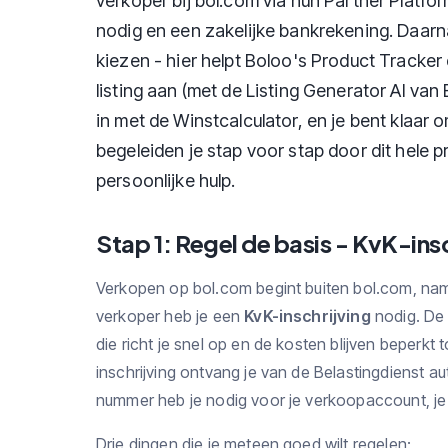
verkoper bij bol.com via hun Partner Platfor
nodig en een zakelijke bankrekening. Daarna 
kiezen - hier helpt Boloo's Product Tracker
listing aan (met de Listing Generator AI van B
in met de Winstcalculator, en je bent klaar
begeleiden je stap voor stap door dit hele pr
persoonlijke hulp.
Stap 1: Regel de basis - KvK-ins
Verkopen op bol.com begint buiten bol.com, name
verkoper heb je een
KvK-inschrijving
nodig. De
die richt je snel op en de kosten blijven beperkt 
inschrijving ontvang je van de Belastingdienst a
nummer heb je nodig voor je verkoopaccount, je 
Drie dingen die je meteen goed wilt regelen: