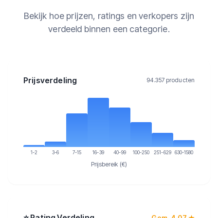
Bekijk hoe prijzen, ratings en verkopers zijn
verdeeld binnen een categorie.
Prijsverdeling
94.357 producten
1-2
3-6
7-15
16-39
40-99
100-250
251-629
630-1580
Prijsbereik (€)
Rating Verdeling
Gem. 4.07 ★