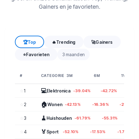
Gainers en je favorieten.
🏆
Top
🔥
Trending
🚀
Gainers
⭐
Favorieten
3 maanden
#
CATEGORIE
3M
6M
1Y
💻
☆
1
Elektronica
-39.04%
-42.72%
-61.
🏠
☆
2
Wonen
-42.13%
-16.36%
-21.86%
🧹
☆
3
Huishouden
-61.79%
-55.31%
-38.
🏅
☆
4
Sport
-52.10%
-17.53%
-1.79%