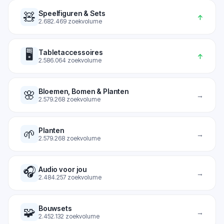
Speelfiguren & Sets
🧸
↑
2.682.469
zoekvolume
🖥️
Tabletaccessoires
↑
2.586.064
zoekvolume
Bloemen, Bomen & Planten
🌸
→
2.579.268
zoekvolume
Planten
🌱
→
2.579.268
zoekvolume
🎧
Audio voor jou
→
2.484.257
zoekvolume
Bouwsets
🧩
→
2.452.132
zoekvolume