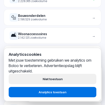
2.228.365
zoekvolume
Bouwonderdelen
🔩
→
2.196.529
zoekvolume
🛋️
Woonaccessoires
→
2.142.125
zoekvolume
Telefoonhoesjes
📱
Analyticscookies
↑
2.105.552
zoekvolume
Met jouw toestemming gebruiken we analytics om
Boloo te verbeteren. Advertentieopslag blijft
🏊
Zwembaden
uitgeschakeld.
Boloo
↑
zojuist
2.057.428
zoekvolume
Hoi! Wij helpen
duizenden
Niet toestaan
bol.com-verkopers
succesvol
hun business opbouwen.
📚
Literatuur & Romans
↑
Analytics toestaan
1.936.059
zoekvolume
Start gratis
Praat met support