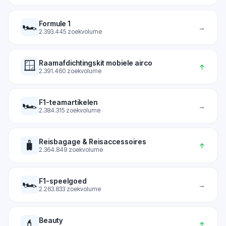
🏎️
Formule 1
→
2.393.445
zoekvolume
🪟
Raamafdichtingskit mobiele airco
↑
2.391.460
zoekvolume
🏎️
F1-teamartikelen
→
2.384.315
zoekvolume
Reisbagage & Reisaccessoires
🧳
↑
2.364.849
zoekvolume
🏎️
F1-speelgoed
→
2.263.833
zoekvolume
Beauty
💄
↑