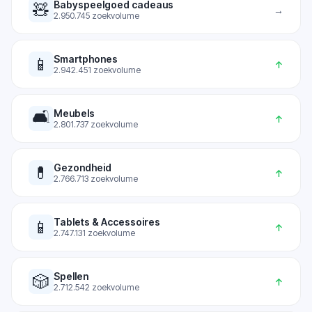
Babyspeelgoed cadeaus
🧸
→
2.950.745
zoekvolume
Smartphones
📱
↑
2.942.451
zoekvolume
🛋️
Meubels
↑
2.801.737
zoekvolume
Gezondheid
💊
↑
2.766.713
zoekvolume
Tablets & Accessoires
📱
↑
2.747.131
zoekvolume
Spellen
🎲
↑
2.712.542
zoekvolume