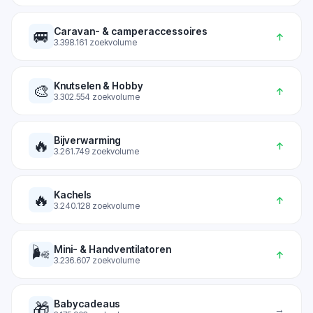
Caravan- & camperaccessoires
🚐
↑
3.398.161
zoekvolume
Knutselen & Hobby
🎨
↑
3.302.554
zoekvolume
Bijverwarming
🔥
↑
3.261.749
zoekvolume
Kachels
🔥
↑
3.240.128
zoekvolume
🌬️
Mini- & Handventilatoren
↑
3.236.607
zoekvolume
Babycadeaus
🎁
→