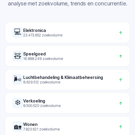
analyse met zoekvolume, trends en concurrentie.
💻
Elektronica
↑
23.473.652
zoekvolume
Speelgoed
🧸
↑
16.888.249
zoekvolume
🌬️
Luchtbehandeling & Klimaatbeheersing
↑
8.629.512
zoekvolume
❄️
Verkoeling
↑
8.500.520
zoekvolume
Wonen
🏡
↑
7.823.621
zoekvolume