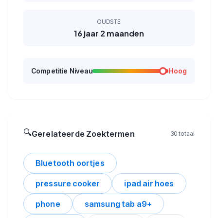
OUDSTE
16 jaar 2 maanden
Competitie Niveau
Hoog
🔍
Gerelateerde Zoektermen
30 totaal
Bluetooth oortjes
pressure cooker
ipad air hoes
phone
samsung tab a9+