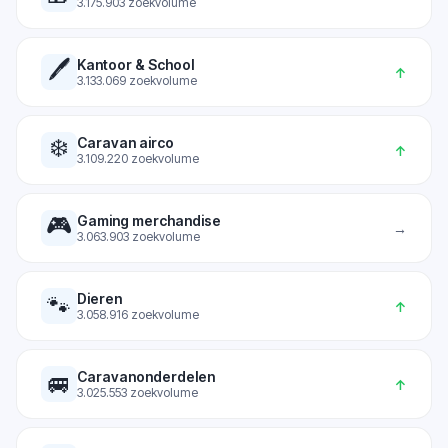
3.175.903
zoekvolume
🖊️
Kantoor & School
↑
3.133.069
zoekvolume
❄️
Caravan airco
↑
3.109.220
zoekvolume
🎮
Gaming merchandise
→
3.063.903
zoekvolume
Dieren
🐾
↑
3.058.916
zoekvolume
Caravanonderdelen
🚐
↑
3.025.553
zoekvolume