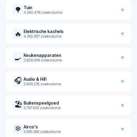
Tuin
🌳
↑
4.560.478
zoekvolume
Elektrische kachels
🔥
↑
4.392.657
zoekvolume
Keukenapparaten
🍳
↑
3.828.069
zoekvolume
🎧
Audio & Hifi
↑
3.809.235
zoekvolume
🏖️
Buitenspeelgoed
↑
3.797.509
zoekvolume
❄️
Airco's
↑
3.665.383
zoekvolume