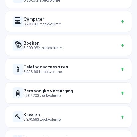
6.237.512
zoekvolume
💻
Computer
↑
6.209.163
zoekvolume
📚
Boeken
↑
5.899.982
zoekvolume
Telefoonaccessoires
📱
↑
5.826.864
zoekvolume
Persoonlijke verzorging
🧴
↑
5.507.203
zoekvolume
Klussen
🔨
↑
5.370.563
zoekvolume