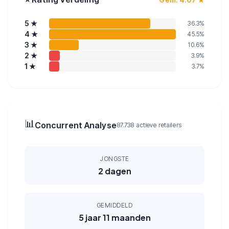
5
★
36.3
%
4
★
45.5
%
3
★
10.6
%
2
★
3.9
%
1
★
3.7
%
📊
Concurrent Analyse
87.738 actieve retailers
JONGSTE
2 dagen
GEMIDDELD
5 jaar 11 maanden