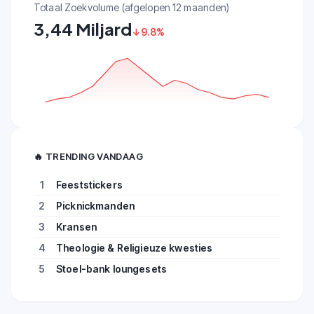
Totaal Zoekvolume (afgelopen 12 maanden)
3,44 Miljard
↓9.8%
🔥
TRENDING VANDAAG
1
Feeststickers
2
Picknickmanden
3
Kransen
4
Theologie & Religieuze kwesties
5
Stoel-bank loungesets