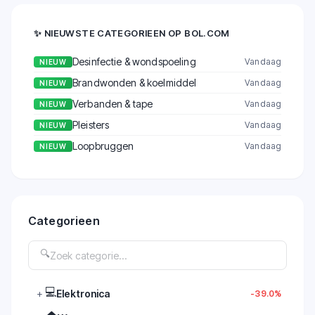
✨
NIEUWSTE CATEGORIEEN OP BOL.COM
Desinfectie & wondspoeling
Vandaag
NIEUW
Brandwonden & koelmiddel
Vandaag
NIEUW
Verbanden & tape
Vandaag
NIEUW
Pleisters
Vandaag
NIEUW
Loopbruggen
Vandaag
NIEUW
Categorieen
🔍
Zoek categorie...
💻
+
Elektronica
-39.0%