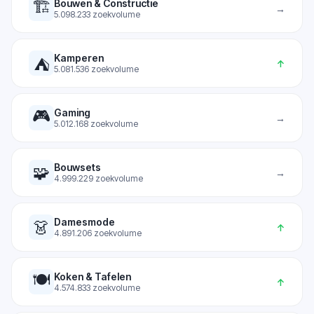
🏗️
Bouwen & Constructie
→
5.098.233
zoekvolume
Kamperen
⛺
↑
5.081.536
zoekvolume
🎮
Gaming
→
5.012.168
zoekvolume
Bouwsets
🧩
→
4.999.229
zoekvolume
Damesmode
👗
↑
4.891.206
zoekvolume
🍽️
Koken & Tafelen
↑
4.574.833
zoekvolume