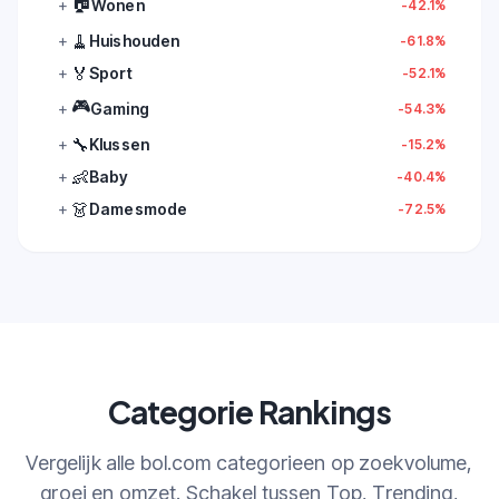
🏠
+
Wonen
-42.1%
🧹
+
Huishouden
-61.8%
🏅
+
Sport
-52.1%
🎮
+
Gaming
-54.3%
🔧
+
Klussen
-15.2%
👶
+
Baby
-40.4%
👗
+
Damesmode
-72.5%
Categorie Rankings
Vergelijk alle bol.com categorieen op zoekvolume,
groei en omzet. Schakel tussen Top, Trending,