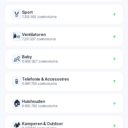
Sport
🏅
↑
7.332.592
zoekvolume
🌬️
Ventilatoren
↑
7.251.337
zoekvolume
Baby
👶
↑
6.892.927
zoekvolume
Telefonie & Accessoires
📱
↑
6.887.759
zoekvolume
🏠
Huishouden
↑
6.652.762
zoekvolume
🏕️
Kamperen & Outdoor
↑