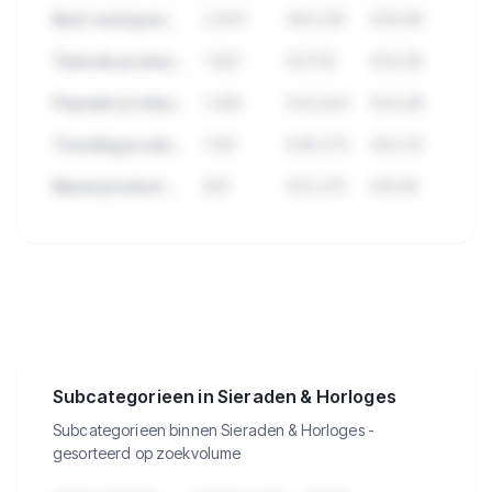
Best verkopend product in Sieraden & Horloges
2.847
€84.291
€29,99
Tweede product met hoge verkopen
1.923
€57.112
€34,95
Populair product met veel reviews
1.456
€43.824
€24,99
Trending product deze maand
1.102
€38.570
€42,50
Nieuw product met groei
891
€22.275
€19,95
🔒
Bekijk de 37.977 producten in
Sieraden & Horloges met verkopen,
omzet en meer.
Subcategorieen in Sieraden & Horloges
Subcategorieen binnen Sieraden & Horloges -
gesorteerd op zoekvolume