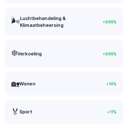
Luchtbehandeling &
🌬️
+
999
%
Klimaatbeheersing
❄️
Verkoeling
+
999
%
🏡
Wonen
+
16
%
🏅
Sport
+
11
%