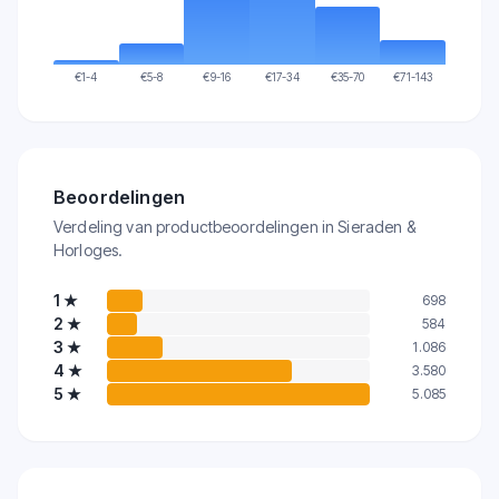
€
1-4
€
5-8
€
9-16
€
17-34
€
35-70
€
71-143
Beoordelingen
Verdeling van productbeoordelingen in Sieraden &
Horloges.
1
★
698
2
★
584
3
★
1.086
4
★
3.580
5
★
5.085