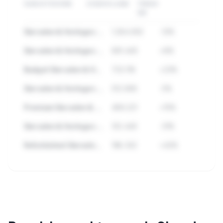
SUBCATEGORIE
ZOEKVOLUME
TREND
3M
Sieraden & Horloges Accessoires
1.284.932
-12%
Sieraden & Horloges Topmerken
891.445
+8%
Budget Sieraden & Horloges
723.118
+23%
Sieraden & Horloges Sets
512.890
-5%
Premium Sieraden & Horloges
489.221
+15%
Sieraden & Horloges Outlet
312.445
-31%
Refurbished Sieraden & Horloges
198.332
+42%
🔒
Bekijk alle subcategorieen binnen
Sieraden & Horloges met