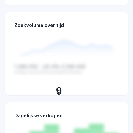
Zoekvolume over tijd
1.284.932
-23.4%
2.108.445
Huidige waarde
Verandering
Gemiddelde
🔒
Bekijk dagelijkse zoekvolume,
verkopen en marktactiviteit trends.
Dagelijkse verkopen
Probeer 7 dagen
→