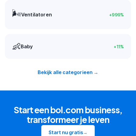
🌬️
Ventilatoren
+
999
%
👶
Baby
+
11
%
Bekijk alle categorieen →
Start een bol.com business,
transformeer je leven
Start nu gratis
→