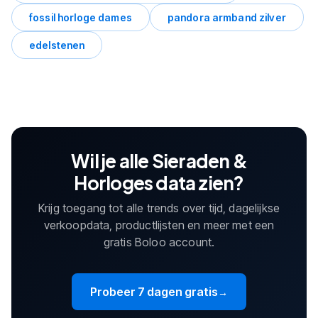
fossil horloge dames
pandora armband zilver
edelstenen
Wil je alle Sieraden &
Horloges data zien?
Krijg toegang tot alle trends over tijd, dagelijkse
verkoopdata, productlijsten en meer met een
gratis Boloo account.
Probeer 7 dagen gratis
→