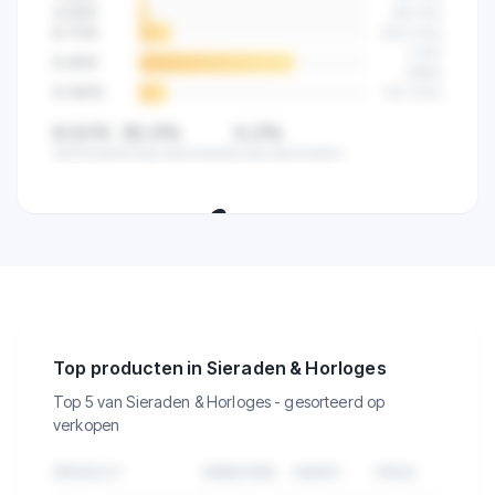
4-5
/10
89
(
4
%)
6-7
/10
523
(
14
%)
2.841
8-9
/10
(
68
%)
9-10
/10
512
(
12
%)
8,5/10
82,5%
0,2%
Gemiddeld
Hoog beoordeeld
Laag beoordeeld
🔒
Zie de klanttevredenheid van alle
verkopers in deze categorie.
Top producten in Sieraden & Horloges
Top 5 van Sieraden & Horloges - gesorteerd op
verkopen
PRODUCT
VERKOPEN
OMZET
PRIJS