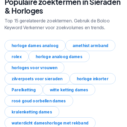
Populaire zoektermen in Sieraden
zoekvolume en trends.
& Horloges
Top 15 gerelateerde zoektermen. Gebruik de Boloo
Keyword Verkenner voor zoekvolumes en trends.
horloge dames analoog
amethist armband
rolex
horloge analoog dames
horloges voor vrouwen
zilverpoets voor sieraden
horloge inkorter
Parelketting
witte ketting dames
rosé goud oorbellen dames
kralenketting dames
waterdicht dameshorloge met rekband