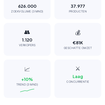
626.000
37.977
ZOEKVOLUME (3 MND)
PRODUCTEN
👥
💰
1.120
€81K
VERKOPERS
GESCHATTE OMZET
⚔️
📈
Laag
+
10
%
CONCURRENTIE
TREND (3 MND)