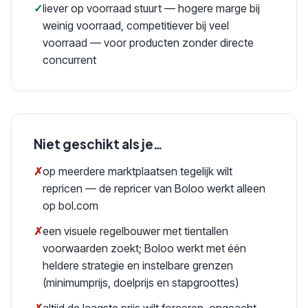
✓
liever op voorraad stuurt — hogere marge bij
weinig voorraad, competitiever bij veel
voorraad — voor producten zonder directe
concurrent
Niet geschikt als je…
✗
op meerdere marktplaatsen tegelijk wilt
repricen — de repricer van Boloo werkt alleen
op bol.com
✗
een visuele regelbouwer met tientallen
voorwaarden zoekt; Boloo werkt met één
heldere strategie en instelbare grenzen
(minimumprijs, doelprijs en stapgroottes)
✗
altijd de laagste prijs wilt forceren, ongeacht