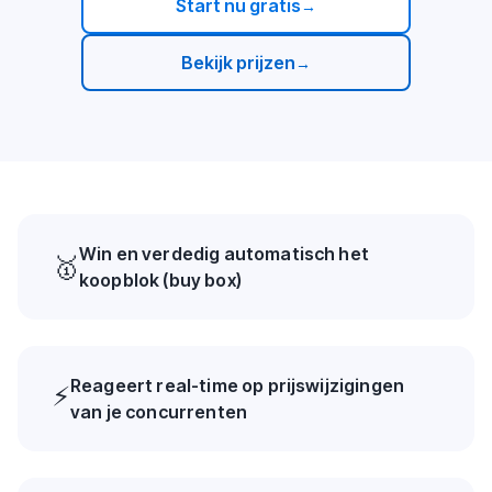
Start nu gratis
→
Bekijk prijzen
→
Win en verdedig automatisch het
🥇
koopblok (buy box)
Reageert real-time op prijswijzigingen
⚡
van je concurrenten