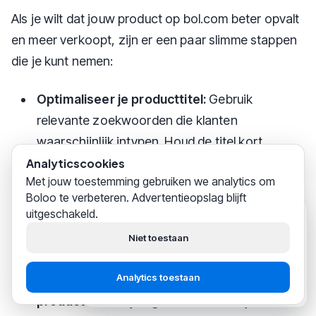
Als je wilt dat jouw product op bol.com beter opvalt
en meer verkoopt, zijn er een paar slimme stappen
die je kunt nemen:
Optimaliseer je producttitel:
Gebruik
relevante zoekwoorden die klanten
waarschijnlijk intypen. Houd de titel kort,
krachtig en informatief.
Analyticscookies
Met jouw toestemming gebruiken we analytics om
Gebruik scherpe en duidelijke afbeeldingen:
Boloo te verbeteren. Advertentieopslag blijft
Laat je product zien vanuit verschillende
uitgeschakeld.
Boloo
zojuist
Hoi! Wij helpen
duizenden
hoeken en zorg dat de foto's van hoge
Niet toestaan
bol.com-verkopers
succesvol
kwaliteit zijn.
hun business opbouwen.
Analytics toestaan
Schrijf een overtuigende
Start gratis
Praat met support
productbeschrijving:
Benadruk wat jouw