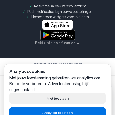
Real-time sales & winstoverzicht
Push-notificaties bij nieuwe bestellingen
Homescreen widgets voor live data
Bekijk alle app functies
→
Onderdeel van het Boloo ecosysteem
Boloo
Marketplace
AI Assistent
Analyticscookies
Met jouw toestemming gebruiken we analytics om
Boloo te verbeteren. Advertentieopslag blijft
Boloo B.V.
·
KvK
75993228
·
Prins Willem Alexanderlaan
uitgeschakeld.
301, 7311SW Apeldoorn
Boloo
zojuist
© 2026 Boloo Platform. Alle rechten voorbehouden.
Hoi! Wij helpen
duizenden
Niet toestaan
bol.com-verkopers
succesvol
|
|
Algemene Voorwaarden
Privacy Verklaring
Beveiliging
hun business opbouwen.
Analytics toestaan