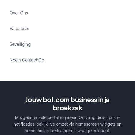
Over Ons
Vacatures
Beveiliging
Neem Contact Op
Jouw bol.com business in je
broekzak
Mis geen enkele bestelling meer. Ontvang direct push-
notificaties, bekijk live omzet via homescreen widgets en
neem slimme beslissingen - waar je ook bent.