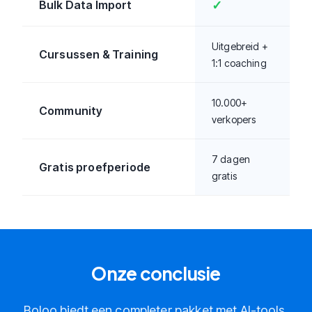
Bulk Data Import
✓
Uitgebreid +
Cursussen & Training
1:1 coaching
10.000+
Community
verkopers
7 dagen
Gratis proefperiode
gratis
Onze conclusie
Boloo biedt een completer pakket met AI-tools,