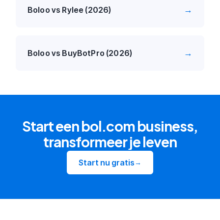
→
Boloo vs Rylee (2026)
→
Boloo vs BuyBotPro (2026)
Start een bol.com business,
transformeer je leven
Start nu gratis
→