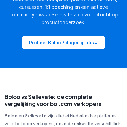
cursussen, 1:1 coaching en een actieve
community - waar Sellevate zich vooral richt op
productonderzoek.
Probeer Boloo 7 dagen gratis
→
Boloo vs Sellevate: de complete
vergelijking voor bol.com verkopers
Boloo
en
Sellevate
zijn allebei Nederlandse platforms
voor bol.com verkopers, maar de reikwijdte verschilt flink.