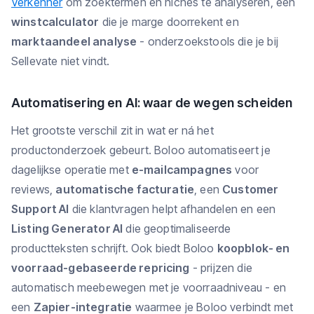
Verkenner
om zoektermen en niches te analyseren, een
winstcalculator
die je marge doorrekent en
marktaandeel analyse
- onderzoekstools die je bij
Sellevate niet vindt.
Automatisering en AI: waar de wegen scheiden
Het grootste verschil zit in wat er ná het
productonderzoek gebeurt. Boloo automatiseert je
dagelijkse operatie met
e-mailcampagnes
voor
reviews,
automatische facturatie
, een
Customer
Support AI
die klantvragen helpt afhandelen en een
Listing Generator AI
die geoptimaliseerde
productteksten schrijft. Ook biedt Boloo
koopblok- en
voorraad-gebaseerde repricing
- prijzen die
automatisch meebewegen met je voorraadniveau - en
een
Zapier-integratie
waarmee je Boloo verbindt met