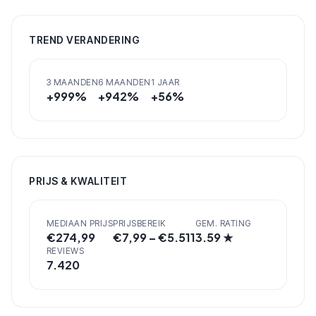
TREND VERANDERING
3 MAANDEN
6 MAANDEN
1 JAAR
+
999
%
+
942
%
+
56
%
PRIJS & KWALITEIT
MEDIAAN PRIJS
PRIJSBEREIK
GEM. RATING
€
274,99
€
7,99
– €
5.511
3.59
★
REVIEWS
7.420