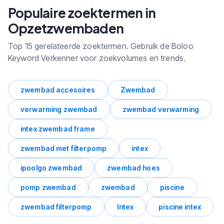
Opzetzwembaden met zoekvolume
Populaire zoektermen in
en trends.
Opzetzwembaden
Top 15 gerelateerde zoektermen. Gebruik de Boloo
Keyword Verkenner voor zoekvolumes en trends.
zwembad accesoires
Zwembad
verwarming zwembad
zwembad verwarming
intex zwembad frame
zwembad met filterpomp
intex
ipoolgo zwembad
zwembad hoes
pomp zwembad
zwembad
piscine
zwembad filterpomp
Intex
piscine intex