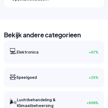
Bekijk andere categorieen
💻
Elektronica
+
67
%
🧸
Speelgoed
+
25
%
Luchtbehandeling &
🌬️
+
999
%
Klimaatbeheersing