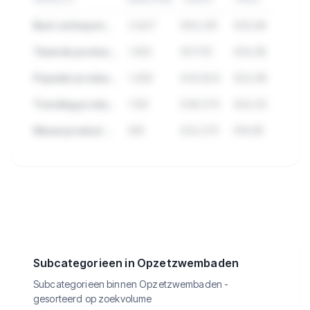
Best verkopend product in Opzetzwembaden
2.847
€84.291
€29,99
Tweede product met hoge verkopen
1.923
€57.112
€34,95
Populair product met veel reviews
1.456
€43.824
€24,99
Trending product deze maand
1.102
€38.570
€42,50
Nieuw product met groei
891
€22.275
€19,95
🔒
Bekijk de 447 producten in
Opzetzwembaden met verkopen,
omzet en meer.
Subcategorieen in Opzetzwembaden
Subcategorieen binnen Opzetzwembaden -
gesorteerd op zoekvolume