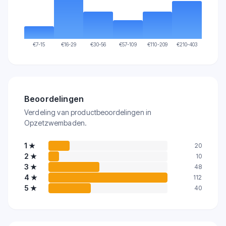
€
7-15
€
16-29
€
30-56
€
57-109
€
110-209
€
210-403
Beoordelingen
Verdeling van productbeoordelingen in
Opzetzwembaden.
1
★
20
2
★
10
3
★
48
4
★
112
5
★
40