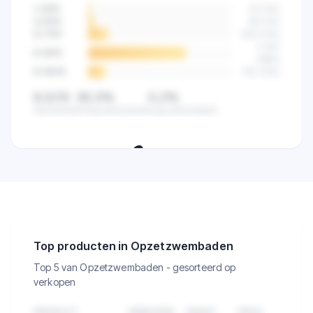
categorie.
1-3
/10
42
(
2
%)
4-5
/10
89
(
4
%)
6-7
/10
523
(
14
%)
2.841
8-9
/10
(
68
%)
9-10
/10
512
(
12
%)
8,5/10
82,5%
0,2%
Gemiddeld
Hoog beoordeeld
Laag beoordeeld
🔒
Zie de klanttevredenheid van alle
verkopers in deze categorie.
Top producten in Opzetzwembaden
Top 5 van Opzetzwembaden - gesorteerd op
verkopen
PRODUCT
VERKOPEN
OMZET
PRIJS