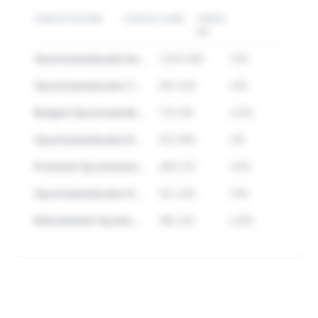
SUBCATEGORIE
ZOEKVOLUME
TREND
3M
Opzetzwembaden Accessoires
1.284.932
-12%
Opzetzwembaden Topmerken
891.445
+8%
Budget Opzetzwembaden
723.118
+23%
Opzetzwembaden Sets
512.890
-5%
Premium Opzetzwembaden
489.221
+15%
Opzetzwembaden Outlet
312.445
-31%
Refurbished Opzetzwembaden
198.332
+42%
🔒
Bekijk alle subcategorieen binnen