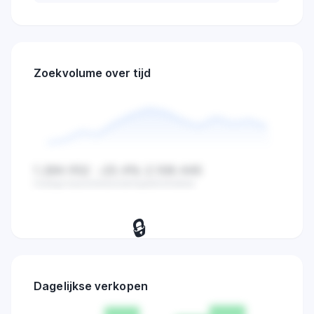
Zoekvolume over tijd
1.284.932
-23.4%
2.108.445
Huidige waarde
Verandering
Gemiddelde
🔒
Bekijk dagelijkse zoekvolume,
verkopen en marktactiviteit trends.
Dagelijkse verkopen