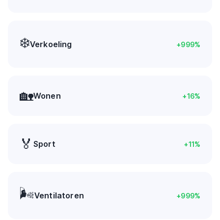
❄️
Verkoeling
+
999
%
🏡
Wonen
+
16
%
🏅
Sport
+
11
%
🌬️
Ventilatoren
+
999
%