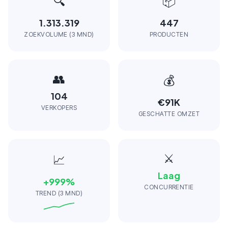
🔍
📦
1.313.319
447
ZOEKVOLUME (3 MND)
PRODUCTEN
👥
💰
104
€91K
VERKOPERS
GESCHATTE OMZET
⚔️
📈
Laag
+
999
%
CONCURRENTIE
TREND (3 MND)