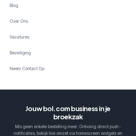
Blog
Over Ons
Vacatures
Beveiliging
Neem Contact Op
Jouw bol.com business in je
broekzak
Mis geen enkele bestelling meer. Ontvang direct push-
notificaties, bekijk live omzet via homescreen widgets en