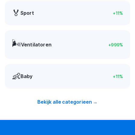
🏅
Sport
+
11
%
🌬️
Ventilatoren
+
999
%
👶
Baby
+
11
%
Bekijk alle categorieen →