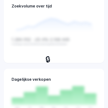
Zoekvolume over tijd
1.284.932
-23.4%
2.108.445
Huidige waarde
Verandering
Gemiddelde
🔒
Bekijk dagelijkse zoekvolume,
verkopen en marktactiviteit trends.
Dagelijkse verkopen
Probeer 7 dagen
→
gratis
Ma
Di
Wo
Do
Vr
Za
Zo