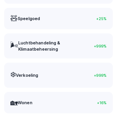
🧸
Speelgoed
+
25
%
Luchtbehandeling &
🌬️
+
999
%
Klimaatbeheersing
❄️
Verkoeling
+
999
%
🏡
Wonen
+
16
%