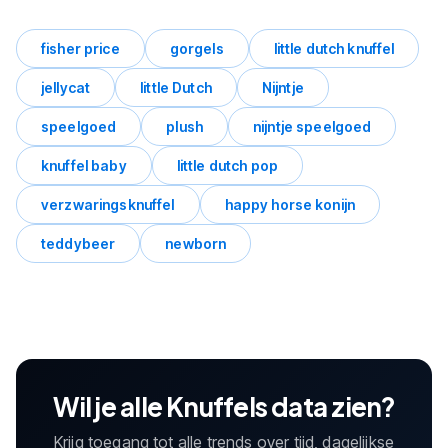
fisher price
gorgels
little dutch knuffel
jellycat
little Dutch
Nijntje
speelgoed
plush
nijntje speelgoed
knuffel baby
little dutch pop
verzwaringsknuffel
happy horse konijn
teddybeer
newborn
Wil je alle Knuffels data zien?
Krijg toegang tot alle trends over tijd, dagelijkse