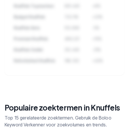
Knuffels Topmerken
891.445
+8%
Budget Knuffels
723.118
+23%
Knuffels Sets
512.890
-5%
Premium Knuffels
489.221
+15%
Knuffels Outlet
312.445
-31%
Refurbished Knuffels
198.332
+42%
🔒
Bekijk alle subcategorieen binnen
Knuffels met zoekvolume en trends.
Populaire zoektermen in Knuffels
Top 15 gerelateerde zoektermen. Gebruik de Boloo
Keyword Verkenner voor zoekvolumes en trends.