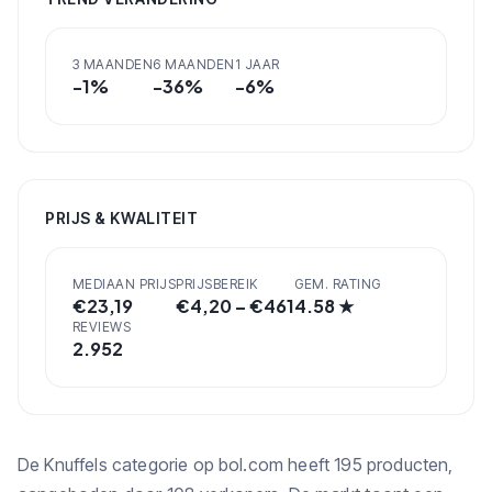
3 MAANDEN
6 MAANDEN
1 JAAR
-1
%
-36
%
-6
%
PRIJS & KWALITEIT
MEDIAAN PRIJS
PRIJSBEREIK
GEM. RATING
€
23,19
€
4,20
– €
461
4.58
★
REVIEWS
2.952
De Knuffels categorie op bol.com heeft 195 producten,