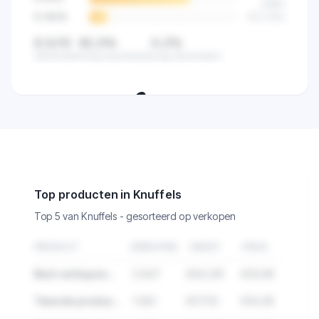
(
68
%)
9-10
/10
512
(
12
%)
8,5/10
82,5%
0,2%
Gemiddeld
Hoog beoordeeld
Laag beoordeeld
🔒
Zie de klanttevredenheid van alle
verkopers in deze categorie.
Top producten in Knuffels
Top 5 van Knuffels - gesorteerd op verkopen
PRODUCT
VERKOPEN
OMZET
PRIJS
Best verkopend product in Knuffels
2.847
€84.291
€29,99
Tweede product met hoge verkopen
1.923
€57.112
€34,95