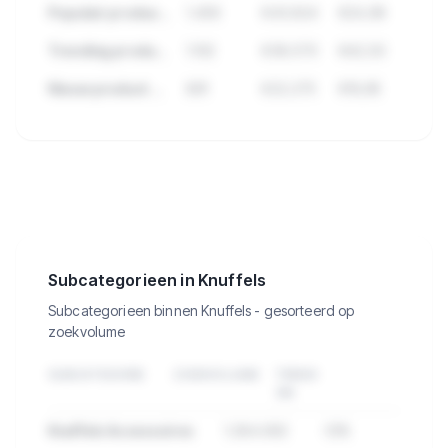
Populair product met veel reviews
1.456
€43.824
€24,99
Trending product deze maand
1.102
€38.570
€42,50
Nieuw product met groei
891
€22.275
€19,95
🔒
Bekijk de 195 producten in Knuffels
met verkopen, omzet en meer.
Subcategorieen in Knuffels
Subcategorieen binnen Knuffels - gesorteerd op
zoekvolume
SUBCATEGORIE
ZOEKVOLUME
TREND
3M
Knuffels Accessoires
1.284.932
-12%