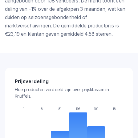
aangeboden door 108 verkopers. De markt toont een
daling van -1% over de afgelopen 3 maanden, wat kan
duiden op seizoensgebondenheid of
marktverschuivingen. De gemiddelde productprijs is
€23,19 en klanten geven gemiddeld 4.58 sterren.
Prijsverdeling
Hoe producten verdeeld zijn over prijsklassen in
Knuffels.
1
8
81
196
109
18