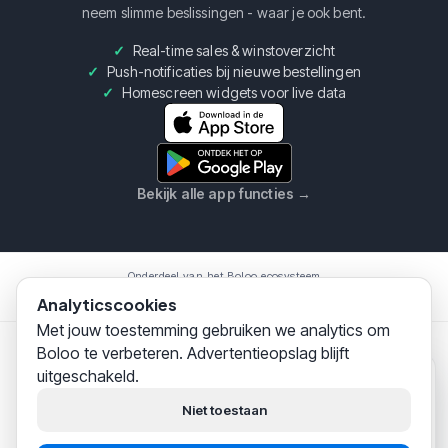
neem slimme beslissingen - waar je ook bent.
Real-time sales & winstoverzicht
Push-notificaties bij nieuwe bestellingen
Homescreen widgets voor live data
Bekijk alle app functies
→
Onderdeel van het Boloo ecosysteem
Boloo
Marketplace
AI Assistent
Analyticscookies
Met jouw toestemming gebruiken we analytics om
Boloo te verbeteren. Advertentieopslag blijft
Boloo B.V.
·
KvK
75993228
·
Prins Willem Alexanderlaan
uitgeschakeld.
301, 7311SW Apeldoorn
Boloo
zojuist
© 2026 Boloo Platform. Alle rechten voorbehouden.
Hoi! Wij helpen
duizenden
Niet toestaan
bol.com-verkopers
succesvol
|
|
Algemene Voorwaarden
Privacy Verklaring
Beveiliging
hun business opbouwen.