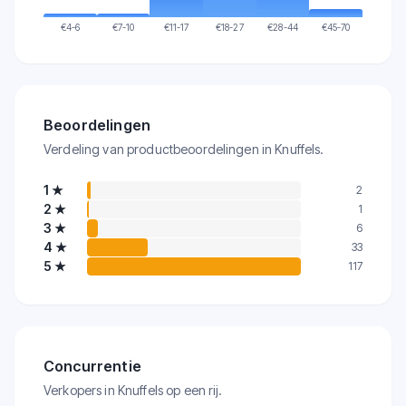
€
4-6
€
7-10
€
11-17
€
18-27
€
28-44
€
45-70
Beoordelingen
Verdeling van productbeoordelingen in Knuffels.
1
★
2
2
★
1
3
★
6
4
★
33
5
★
117
Concurrentie
Verkopers in Knuffels op een rij.