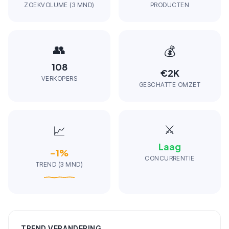
ZOEKVOLUME (3 MND)
PRODUCTEN
👥
💰
108
€2K
VERKOPERS
GESCHATTE OMZET
⚔️
📈
Laag
-1
%
CONCURRENTIE
TREND (3 MND)
TREND VERANDERING