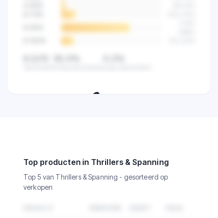
4-5
/10
89
(
4
%)
6-7
/10
523
(
14
%)
2.841
8-9
/10
(
68
%)
9-10
/10
512
(
12
%)
8,5/10
82,5%
0,2%
Gemiddeld
Hoog beoordeeld
Laag beoordeeld
🔒
Zie de klanttevredenheid van alle
verkopers in deze categorie.
Top producten in Thrillers & Spanning
Top 5 van Thrillers & Spanning - gesorteerd op
verkopen
PRODUCT
VERKOPEN
OMZET
PRIJS