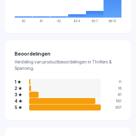
€
0
€
1
€
2
€
3-4
€
5-7
€
8-12
Beoordelingen
Verdeling van productbeoordelingen in Thrillers &
Spanning.
1
★
11
2
★
16
3
★
81
4
★
561
5
★
607