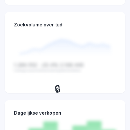
Zoekvolume over tijd
1.284.932
-23.4%
2.108.445
Huidige waarde
Verandering
Gemiddelde
🔒
Bekijk dagelijkse zoekvolume,
verkopen en marktactiviteit trends.
Dagelijkse verkopen
Probeer 7 dagen
→