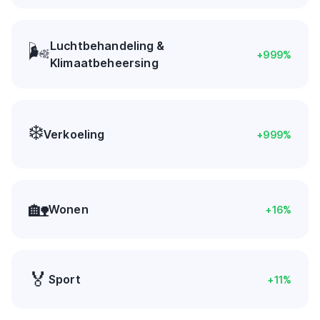
Luchtbehandeling &
🌬️
+
999
%
Klimaatbeheersing
❄️
Verkoeling
+
999
%
🏡
Wonen
+
16
%
🏅
Sport
+
11
%