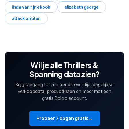
linda van rijn ebook
elizabeth george
attack on titan
Wil je alle Thrillers &
Spanning data zien?
Krijg toegang tot alle trends over tijd, dagelijkse
verkoopdata, productlijsten en meer met een
gratis Boloo account.
Probeer 7 dagen gratis
→