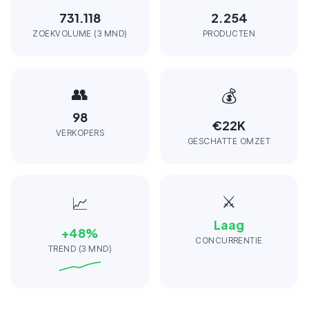
731.118
2.254
ZOEKVOLUME (3 MND)
PRODUCTEN
👥
💰
98
€22K
VERKOPERS
GESCHATTE OMZET
⚔️
📈
Laag
+
48
%
CONCURRENTIE
TREND (3 MND)