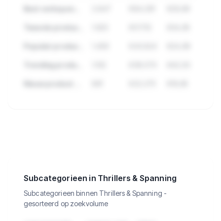
Best verkopend product in Thrillers & Spanning
2.847
€84.291
€29,99
Tweede product met hoge verkopen
1.923
€57.112
€34,95
Populair product met veel reviews
1.456
€43.824
€24,99
Trending product deze maand
1.102
€38.570
€42,50
Nieuw product met groei
891
€22.275
€19,95
🔒
Bekijk de 2.254 producten in
Thrillers & Spanning met verkopen,
omzet en meer.
Subcategorieen in Thrillers & Spanning
Subcategorieen binnen Thrillers & Spanning -
gesorteerd op zoekvolume