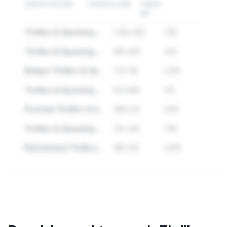
SUBCATEGORIE
ZOEKVOLUME
TREND
3M
Thrillers & Spanning Accessoires
1.284.932
-12%
Thrillers & Spanning Topmerken
891.445
+8%
Budget Thrillers & Spanning
723.118
+23%
Thrillers & Spanning Sets
512.890
-5%
Premium Thrillers & Spanning
489.221
+15%
Thrillers & Spanning Outlet
312.445
-31%
Refurbished Thrillers & Spanning
198.332
+42%
🔒
Bekijk alle subcategorieen binnen
Thrillers & Spanning met zoekvolume