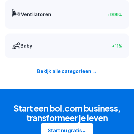
🌬️
Ventilatoren
+
999
%
👶
Baby
+
11
%
Bekijk alle categorieen →
Start een bol.com business,
transformeer je leven
Start nu gratis
→