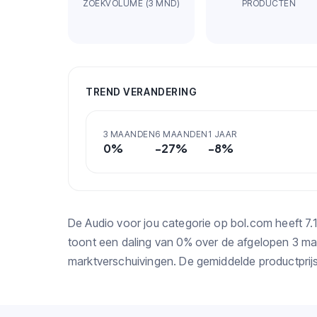
ZOEKVOLUME (3 MND)
PRODUCTEN
TREND VERANDERING
3 MAANDEN
6 MAANDEN
1 JAAR
0
%
-27
%
-8
%
De Audio voor jou categorie op bol.com heeft 
toont een daling van 0% over de afgelopen 3 m
marktverschuivingen. De gemiddelde productprijs