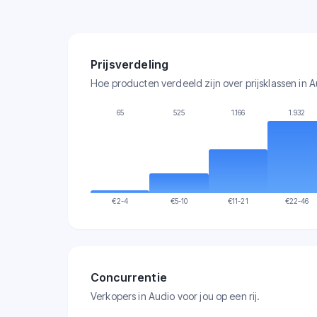
Prijsverdeling
Hoe producten verdeeld zijn over prijsklassen in A
65
525
1.166
1.932
€
2-4
€
5-10
€
11-21
€
22-46
Concurrentie
Verkopers in Audio voor jou op een rij.