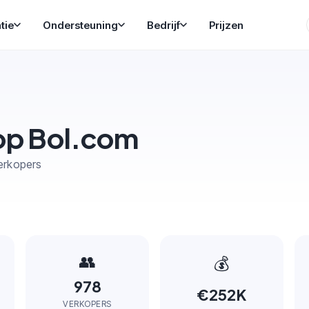
tie
Ondersteuning
Bedrijf
Prijzen
 op Bol.com
erkopers
👥
💰
978
€252K
VERKOPERS