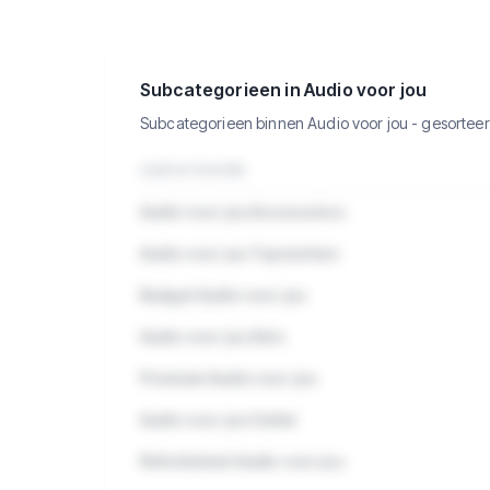
Bekijk de 7.136 producten in Audio
voor jou met verkopen, omzet en
meer.
Subcategorieen in Audio voor jou
Subcategorieen binnen Audio voor jou - gesortee
SUBCATEGORIE
Audio voor jou Accessoires
Audio voor jou Topmerken
Budget Audio voor jou
Audio voor jou Sets
Premium Audio voor jou
Audio voor jou Outlet
Refurbished Audio voor jou