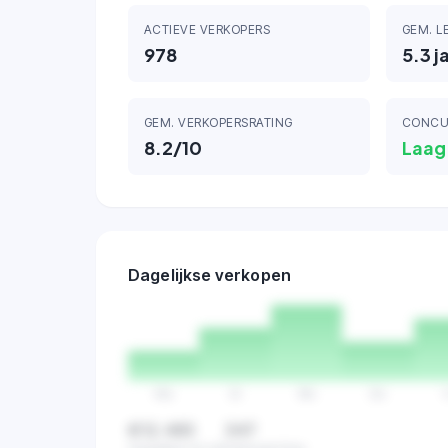
ACTIEVE VERKOPERS
GEM. L
978
5.3
j
GEM. VERKOPERSRATING
CONCU
8.2
/10
Laag
Dagelijkse verkopen
Ma
Di
Wo
Do
€12.483
347