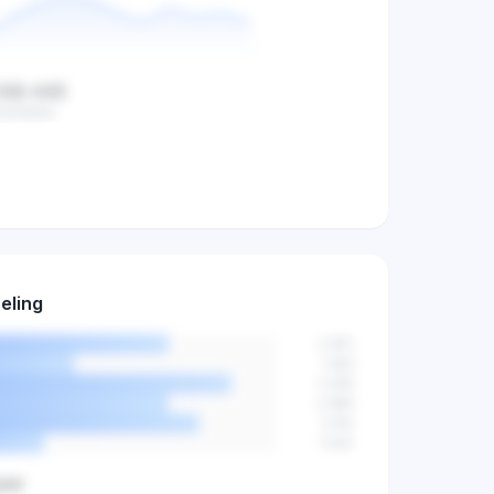
108.445
middelde
oekvolume,
iteit trends.
eling
agen
→
2.841
1.923
3.456
2.890
3.102
1.544
jaar