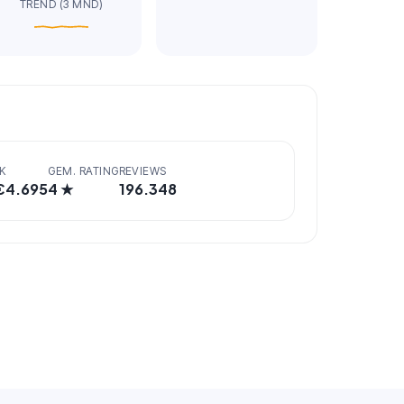
TREND (3 MND)
K
GEM. RATING
REVIEWS
€
4.695
4
★
196.348