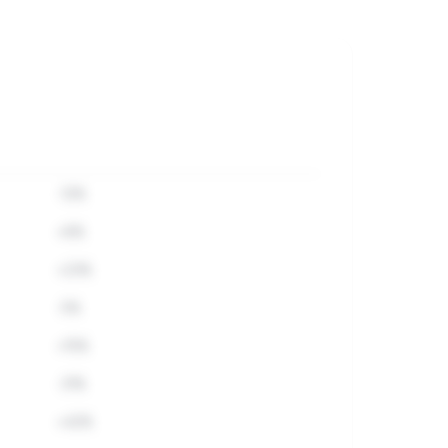
-12%
+8%
+23%
-5%
+15%
-31%
+42%