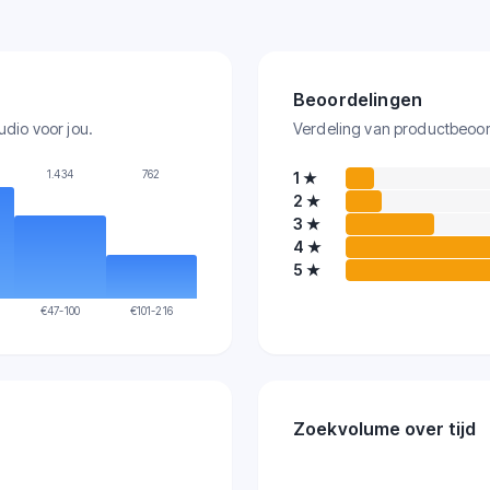
Beoordelingen
udio voor jou.
Verdeling van productbeoord
1.434
762
1
★
2
★
3
★
4
★
5
★
€
47-100
€
101-216
Zoekvolume over tijd