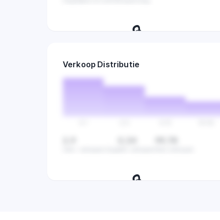
Dagelijkse omzet
Verkopen/dag
🔒
Volg verkopen per dag en ontdek de
Verkoop Distributie
beste dagen om te verkopen.
0-1
2-5
6-15
16-50
2,9
0,34
99,78
Gem. verkopen/dag
Min verkopen
Max verkopen
🔒
Bekijk hoe verkopen verdeeld zijn
over alle producten in deze