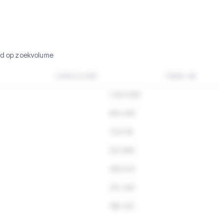
rd op zoekvolume
ZOEKVOLUME
TREND 3M
1.284.932
891.445
723.118
512.890
489.221
312.445
198.332