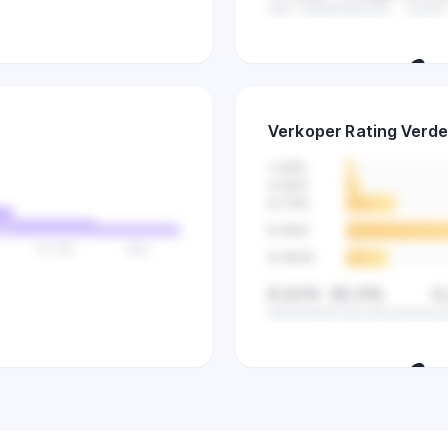
Gem. leeftijd
Nieuwste
Oudste
🔒
Ontdek hoe lang verkop
Verkoper Rating Verde
zijn en vind gaten i
1-3
/10
4-5
/10
6-7
/10
8-9
/10
51-100
100+
9-10
/10
8,5/10
82,5%
0
Gemiddeld
Hoog beoordeeld
La
🔒
Zie de klanttevredenh
verkopers in deze 