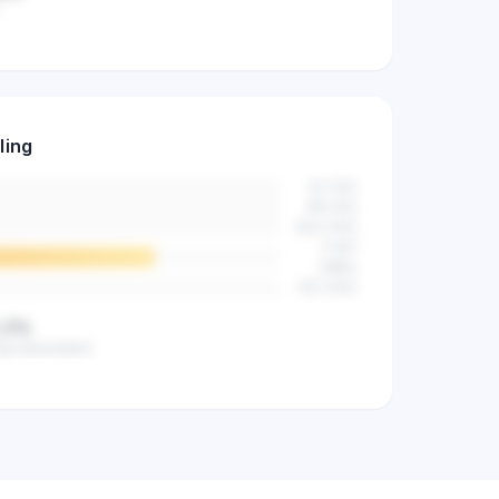
ers al actief
ling
n de markt.
42
(
2
%)
89
(
4
%)
523
(
14
%)
2.841
(
68
%)
512
(
12
%)
,2%
ag beoordeeld
eid van alle
categorie.