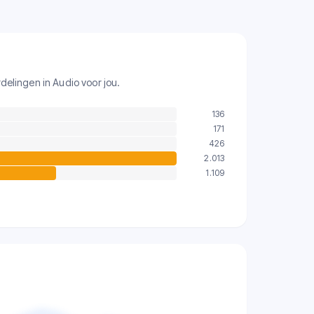
elingen in Audio voor jou.
136
171
426
2.013
1.109