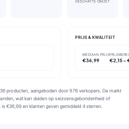
GESCHATTE OMZET
PRIJS & KWALITEIT
MEDIAAN PRIJS
PRIJSBEREI
€
36,99
€
2,15
– 
7.136 producten, aangeboden door 978 verkopers. De markt
aanden, wat kan duiden op seizoensgebondenheid of
 is €36,99 en klanten geven gemiddeld 4 sterren.