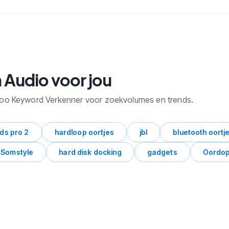
 Audio voor jou
loo Keyword Verkenner voor zoekvolumes en trends.
ods pro 2
hardloop oortjes
jbl
bluetooth oortj
Somstyle
hard disk docking
gadgets
Oordop