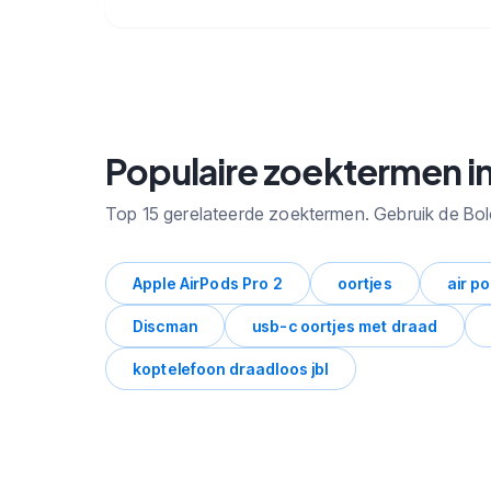
🔒
Bekijk alle subcategorieen binnen
Audio voor jou met zoekvolume en
trends.
Populaire zoektermen in
Top 15 gerelateerde zoektermen. Gebruik de Bo
Apple AirPods Pro 2
oortjes
air p
Discman
usb-c oortjes met draad
koptelefoon draadloos jbl