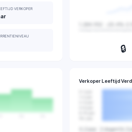
EEFTIJD VERKOPER
aar
1.284.932
-23.4%
2.
Huidige waarde
Verandering
Ge
RRENTIENIVEAU
🔒
Bekijk dagelijkse z
verkopen en marktactiv
Verkoper Leeftijd Verd
Probeer 7 d
gratis
0-1 jaar
1-2 jaar
2-4 jaar
4-6 jaar
6-10 jaar
Vr
Za
Zo
10+ jaar
4,2 jaar
2 dagen
16,3 