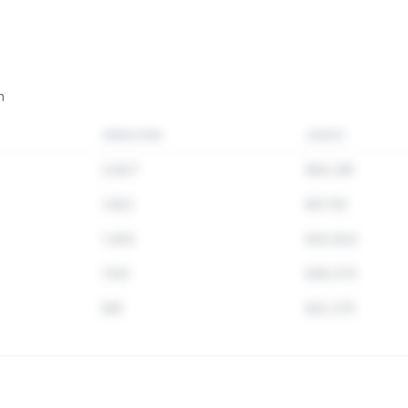
n
VERKOPEN
OMZET
2.847
€84.291
1.923
€57.112
1.456
€43.824
1.102
€38.570
891
€22.275