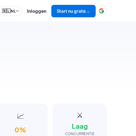
Inloggen
🇳🇱
Start nu gratis
→
NL
⚔️
📈
Laag
0
%
CONCURRENTIE