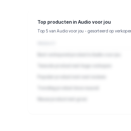
categorie.
Top producten in Audio voor jou
Top 5 van Audio voor jou - gesorteerd op verkope
PRODUCT
Best verkopend product in Audio voor jou
Tweede product met hoge verkopen
Populair product met veel reviews
Trending product deze maand
Nieuw product met groei
🔒