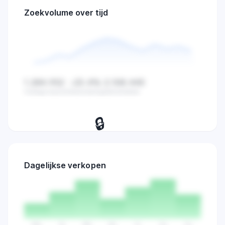
Zoekvolume over tijd
1.284.932
-23.4%
2.108.445
Huidige waarde
Verandering
Gemiddelde
🔒
Bekijk dagelijkse zoekvolume,
verkopen en marktactiviteit trends.
Dagelijkse verkopen
Probeer 7 dagen
→
gratis
Ma
Di
Wo
Do
Vr
Za
Zo