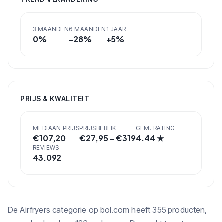
3 MAANDEN
6 MAANDEN
1 JAAR
0
%
-28
%
+
5
%
PRIJS & KWALITEIT
MEDIAAN PRIJS
PRIJSBEREIK
GEM. RATING
€
107,20
€
27,95
– €
319
4.44
★
REVIEWS
43.092
De Airfryers categorie op bol.com heeft 355 producten,