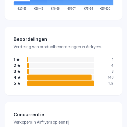
€
27-35
€
36-45
€
46-58
€
59-74
€
75-94
€
95-120
Beoordelingen
Verdeling van productbeoordelingen in Airfryers.
1
★
1
2
★
4
3
★
3
4
★
146
5
★
152
Concurrentie
Verkopers in Airfryers op een rij.