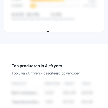
(
68
%)
9-10
/10
512
(
12
%)
8,5/10
82,5%
0,2%
Gemiddeld
Hoog beoordeeld
Laag beoordeeld
🔒
Zie de klanttevredenheid van alle
verkopers in deze categorie.
Top producten in Airfryers
Top 5 van Airfryers - gesorteerd op verkopen
PRODUCT
VERKOPEN
OMZET
PRIJS
Best verkopend product in Airfryers
2.847
€84.291
€29,99
Tweede product met hoge verkopen
1.923
€57.112
€34,95