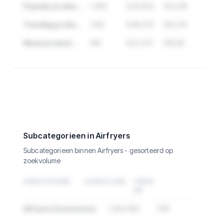
Populair product met veel reviews
1.456
€43.824
€24,99
Trending product deze maand
1.102
€38.570
€42,50
Nieuw product met groei
891
€22.275
€19,95
🔒
Bekijk de 355 producten in Airfryers
met verkopen, omzet en meer.
Subcategorieen in Airfryers
Subcategorieen binnen Airfryers - gesorteerd op
zoekvolume
SUBCATEGORIE
ZOEKVOLUME
TREND
3M
Airfryers Accessoires
1.284.932
-12%