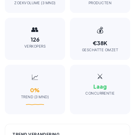
ZOEKVOLUME (3 MND)
PRODUCTEN
👥
💰
126
€38K
VERKOPERS
GESCHATTE OMZET
⚔️
📈
Laag
0
%
CONCURRENTIE
TREND (3 MND)
TREND VERANDERING