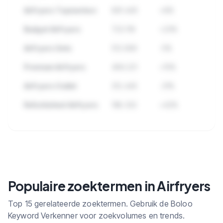
Airfryers Topmerken
891.445
+8%
Budget Airfryers
723.118
+23%
Airfryers Sets
512.890
-5%
Premium Airfryers
489.221
+15%
Airfryers Outlet
312.445
-31%
Refurbished Airfryers
198.332
+42%
🔒
Bekijk alle subcategorieen binnen
Airfryers met zoekvolume en trends.
Populaire zoektermen in Airfryers
Top 15 gerelateerde zoektermen. Gebruik de Boloo
Keyword Verkenner voor zoekvolumes en trends.