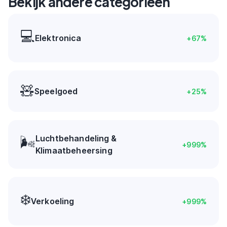
Bekijk andere categorieen
💻
Elektronica
+
67
%
🧸
Speelgoed
+
25
%
Luchtbehandeling &
🌬️
+
999
%
Klimaatbeheersing
❄️
Verkoeling
+
999
%