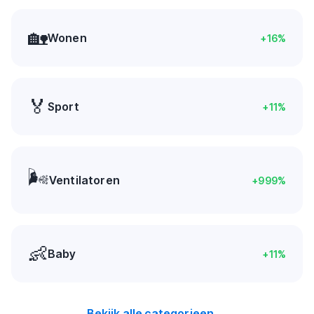
🏡
Wonen
+
16
%
🏅
Sport
+
11
%
🌬️
Ventilatoren
+
999
%
👶
Baby
+
11
%
Bekijk alle categorieen →