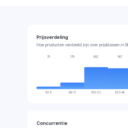
Prijsverdeling
Hoe producten verdeeld zijn over prijsklassen in S
70
179
602
567
€
2-5
€
6-11
€
12-22
€
23-46
Concurrentie