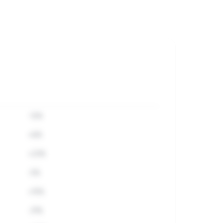
-12%
+8%
+23%
-5%
+15%
-31%