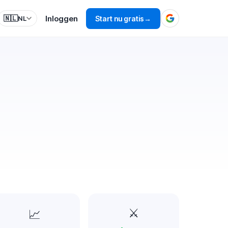
Inloggen
🇳🇱
Start nu gratis
→
NL
⚔️
📈