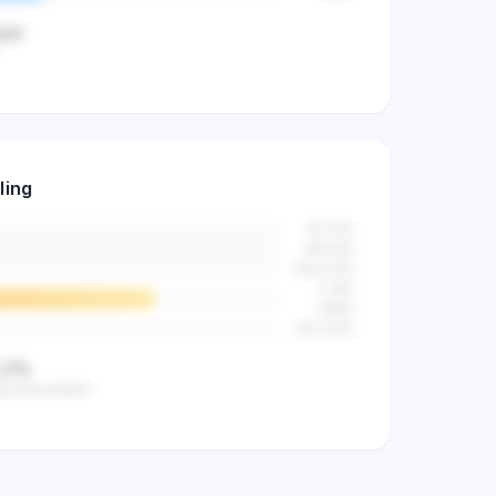
jaar
ers al actief
ling
n de markt.
42
(
2
%)
89
(
4
%)
523
(
14
%)
2.841
(
68
%)
512
(
12
%)
,2%
ag beoordeeld