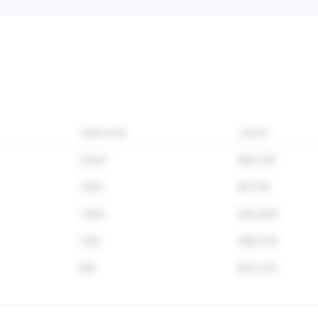
Zie de klanttevredenh
verkopers in deze 
VERKOPEN
OMZET
2.847
€84.291
1.923
€57.112
1.456
€43.824
1.102
€38.570
891
€22.275