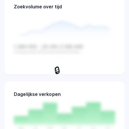
Zoekvolume over tijd
1.284.932
-23.4%
2.108.445
Huidige waarde
Verandering
Gemiddelde
🔒
Bekijk dagelijkse zoekvolume,
verkopen en marktactiviteit trends.
Dagelijkse verkopen
Probeer 7 dagen
→
gratis
Ma
Di
Wo
Do
Vr
Za
Zo