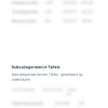
Populair product met veel reviews
1.456
€43.824
€24,99
Trending product deze maand
1.102
€38.570
€42,50
Nieuw product met groei
891
€22.275
€19,95
🔒
Bekijk de 5.725 producten in Tafels
met verkopen, omzet en meer.
Subcategorieen in Tafels
Subcategorieen binnen Tafels - gesorteerd op
zoekvolume
SUBCATEGORIE
ZOEKVOLUME
TREND
3M
Tafels Accessoires
1.284.932
-12%