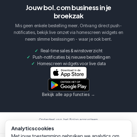
Jouw bol.com business in je
broekzak
Mis geen enkele bestelling meer. Ontvang direct push-
notificaties, bekijk live omzet via homescreen widgets en
neem slimme beslissingen - waar je ook bent.
Real-time sales & winstoverzicht
Push-notificaties bij nieuwe bestellingen
Homescreen widgets voor live data
Bekijk alle app functies
→
Onderdeel van het Boloo ecosysteem
Boloo
Marketplace
AI Assistent
Analyticscookies
Met jouw toestemming gebruiken we analytics om