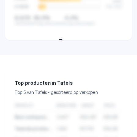
(
68
%)
9-10
/10
512
(
12
%)
8,5/10
82,5%
0,2%
Gemiddeld
Hoog beoordeeld
Laag beoordeeld
🔒
Zie de klanttevredenheid van alle
verkopers in deze categorie.
Top producten in Tafels
Top 5 van Tafels - gesorteerd op verkopen
PRODUCT
VERKOPEN
OMZET
PRIJS
Best verkopend product in Tafels
2.847
€84.291
€29,99
Tweede product met hoge verkopen
1.923
€57.112
€34,95