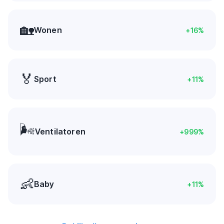
🏡
Wonen
+
16
%
🏅
Sport
+
11
%
🌬️
Ventilatoren
+
999
%
👶
Baby
+
11
%