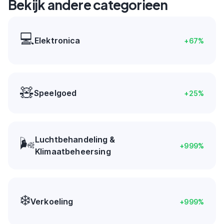
Bekijk andere categorieen
💻
Elektronica
+
67
%
🧸
Speelgoed
+
25
%
Luchtbehandeling &
🌬️
+
999
%
Klimaatbeheersing
❄️
Verkoeling
+
999
%