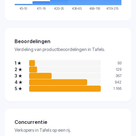
€
5-10
€
11-19
€
20-35
€
36-65
€
66-118
€
119-215
Beoordelingen
Verdeling van productbeoordelingen in Tafels.
1
★
93
2
★
129
3
★
367
4
★
942
5
★
1.166
Concurrentie
Verkopers in Tafels op een rij.