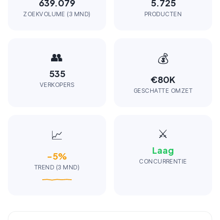
639.079
5.725
ZOEKVOLUME (3 MND)
PRODUCTEN
👥
💰
535
€80K
VERKOPERS
GESCHATTE OMZET
⚔️
📈
Laag
-5
%
CONCURRENTIE
TREND (3 MND)