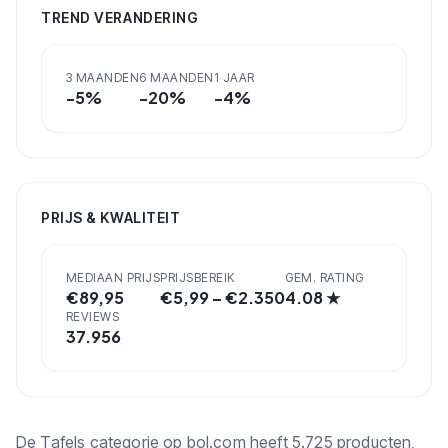
TREND VERANDERING
3 MAANDEN
6 MAANDEN
1 JAAR
-5
%
-20
%
-4
%
PRIJS & KWALITEIT
MEDIAAN PRIJS
PRIJSBEREIK
GEM. RATING
€
89,95
€
5,99
– €
2.350
4.08
★
REVIEWS
37.956
De Tafels categorie op bol.com heeft 5.725 producten,