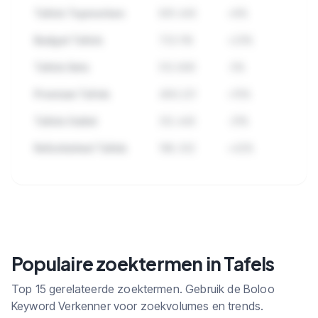
Tafels Topmerken
891.445
+8%
Budget Tafels
723.118
+23%
Tafels Sets
512.890
-5%
Premium Tafels
489.221
+15%
Tafels Outlet
312.445
-31%
Refurbished Tafels
198.332
+42%
🔒
Bekijk alle subcategorieen binnen
Tafels met zoekvolume en trends.
Populaire zoektermen in Tafels
Top 15 gerelateerde zoektermen. Gebruik de Boloo
Keyword Verkenner voor zoekvolumes en trends.