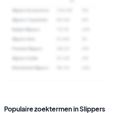
3M
Slippers Accessoires
1.284.932
-12%
Slippers Topmerken
891.445
+8%
Budget Slippers
723.118
+23%
Slippers Sets
512.890
-5%
Premium Slippers
489.221
+15%
Slippers Outlet
312.445
-31%
Refurbished Slippers
198.332
+42%
🔒
Bekijk alle subcategorieen binnen
Slippers met zoekvolume en trends.
Populaire zoektermen in Slippers