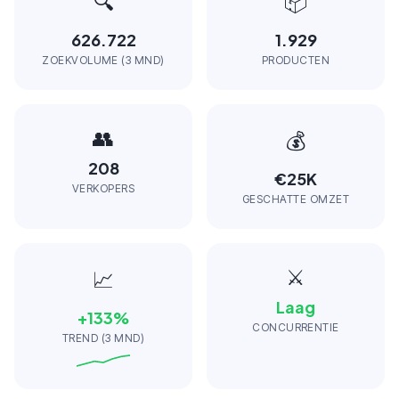
🔍
📦
626.722
1.929
ZOEKVOLUME (3 MND)
PRODUCTEN
👥
💰
208
€25K
VERKOPERS
GESCHATTE OMZET
⚔️
📈
Laag
+
133
%
CONCURRENTIE
TREND (3 MND)