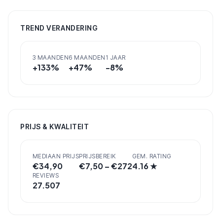
TREND VERANDERING
3 MAANDEN
6 MAANDEN
1 JAAR
+
133
%
+
47
%
-8
%
PRIJS & KWALITEIT
MEDIAAN PRIJS
PRIJSBEREIK
GEM. RATING
€
34,90
€
7,50
– €
272
4.16
★
REVIEWS
27.507