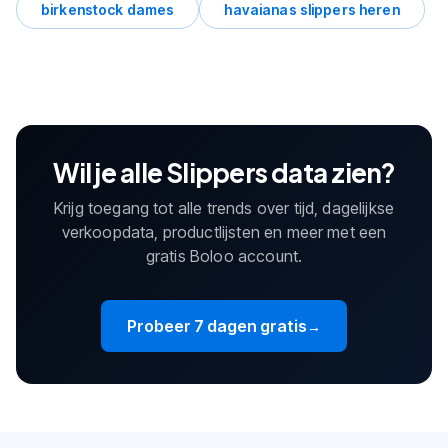
birkenstock dames
havaianas slippers heren
Wil je alle Slippers data zien?
Krijg toegang tot alle trends over tijd, dagelijkse
verkoopdata, productlijsten en meer met een
gratis Boloo account.
Probeer 7 dagen gratis
→