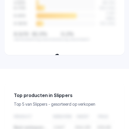
4-5
/10
89
(
4
%)
6-7
/10
523
(
14
%)
2.841
8-9
/10
(
68
%)
9-10
/10
512
(
12
%)
8,5/10
82,5%
0,2%
Gemiddeld
Hoog beoordeeld
Laag beoordeeld
🔒
Zie de klanttevredenheid van alle
verkopers in deze categorie.
Top producten in Slippers
Top 5 van Slippers - gesorteerd op verkopen
PRODUCT
VERKOPEN
OMZET
PRIJS
Best verkopend product in Slippers
2.847
€84.291
€29,99