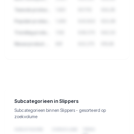
Tweede product met hoge verkopen
1.923
€57.112
€34,95
Populair product met veel reviews
1.456
€43.824
€24,99
Trending product deze maand
1.102
€38.570
€42,50
Nieuw product met groei
891
€22.275
€19,95
🔒
Bekijk de 1.929 producten in Slippers
met verkopen, omzet en meer.
Subcategorieen in Slippers
Subcategorieen binnen Slippers - gesorteerd op
zoekvolume
SUBCATEGORIE
ZOEKVOLUME
TREND