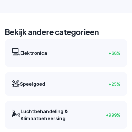
Bekijk andere categorieen
💻
Elektronica
+
68
%
🧸
Speelgoed
+
25
%
Luchtbehandeling &
🌬️
+
999
%
Klimaatbeheersing