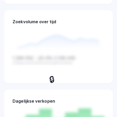
Zoekvolume over tijd
1.284.932
-23.4%
2.108.445
Huidige waarde
Verandering
Gemiddelde
🔒
Bekijk dagelijkse zoekvolume,
verkopen en marktactiviteit trends.
Dagelijkse verkopen
Probeer 7 dagen
→