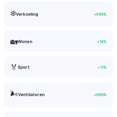
❄️
Verkoeling
+
999
%
🏡
Wonen
+
16
%
🏅
Sport
+
11
%
🌬️
Ventilatoren
+
999
%