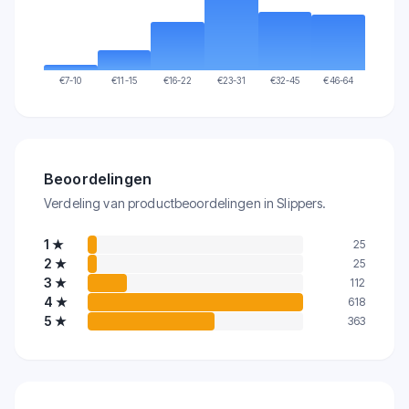
€
7-10
€
11-15
€
16-22
€
23-31
€
32-45
€
46-64
Beoordelingen
Verdeling van productbeoordelingen in Slippers.
1
★
25
2
★
25
3
★
112
4
★
618
5
★
363