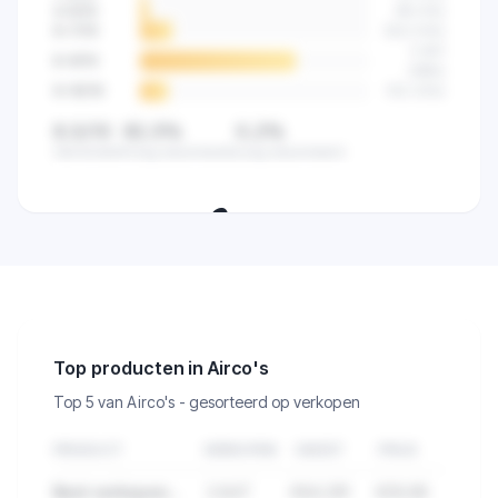
4-5
/10
89
(
4
%)
6-7
/10
523
(
14
%)
2.841
8-9
/10
(
68
%)
9-10
/10
512
(
12
%)
8,5/10
82,5%
0,2%
Gemiddeld
Hoog beoordeeld
Laag beoordeeld
🔒
Zie de klanttevredenheid van alle
verkopers in deze categorie.
Top producten in Airco's
Top 5 van Airco's - gesorteerd op verkopen
PRODUCT
VERKOPEN
OMZET
PRIJS
Best verkopend product in Airco's
2.847
€84.291
€29,99