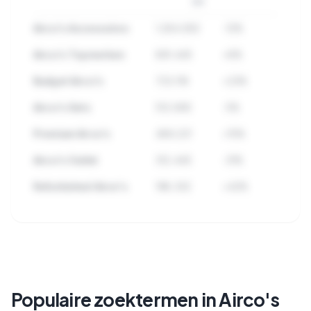
3M
Airco's Accessoires
1.284.932
-12%
Airco's Topmerken
891.445
+8%
Budget Airco's
723.118
+23%
Airco's Sets
512.890
-5%
Premium Airco's
489.221
+15%
Airco's Outlet
312.445
-31%
Refurbished Airco's
198.332
+42%
🔒
Bekijk alle subcategorieen binnen
Airco's met zoekvolume en trends.
Populaire zoektermen in Airco's