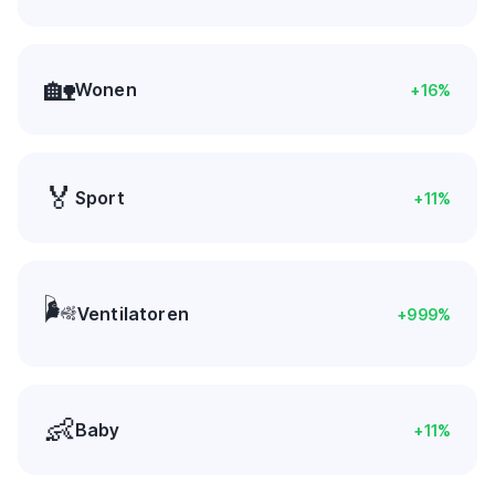
🏡
Wonen
+
16
%
🏅
Sport
+
11
%
🌬️
Ventilatoren
+
999
%
👶
Baby
+
11
%