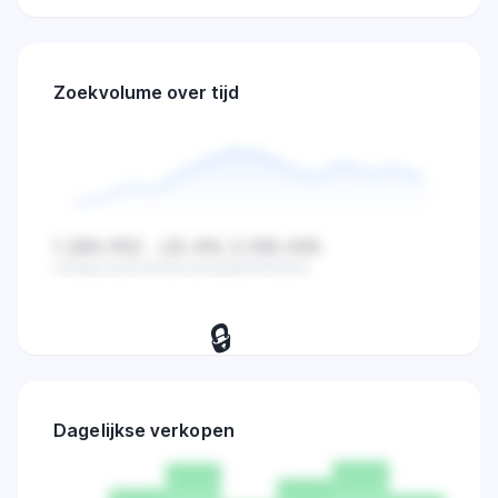
Zoekvolume over tijd
1.284.932
-23.4%
2.108.445
Huidige waarde
Verandering
Gemiddelde
🔒
Bekijk dagelijkse zoekvolume,
verkopen en marktactiviteit trends.
Dagelijkse verkopen
Probeer 7 dagen
→