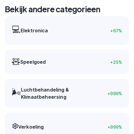
Bekijk andere categorieen
💻
Elektronica
+
67
%
🧸
Speelgoed
+
25
%
Luchtbehandeling &
🌬️
+
999
%
Klimaatbeheersing
❄️
Verkoeling
+
999
%