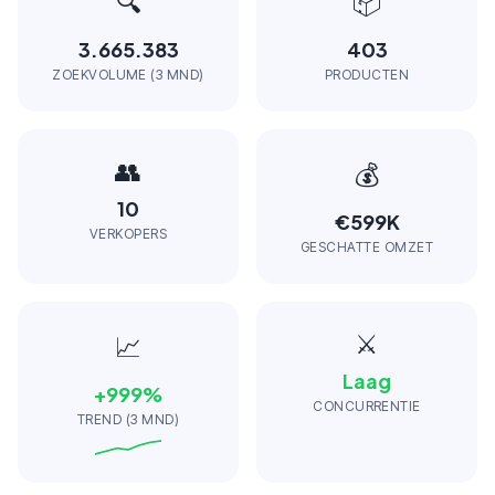
🔍
📦
3.665.383
403
ZOEKVOLUME (3 MND)
PRODUCTEN
👥
💰
10
€599K
VERKOPERS
GESCHATTE OMZET
⚔️
📈
Laag
+
999
%
CONCURRENTIE
TREND (3 MND)