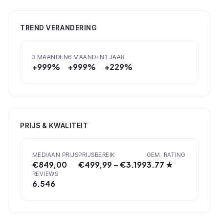
TREND VERANDERING
3 MAANDEN
6 MAANDEN
1 JAAR
+
999
%
+
999
%
+
229
%
PRIJS & KWALITEIT
MEDIAAN PRIJS
PRIJSBEREIK
GEM. RATING
€
849,00
€
499,99
– €
3.199
3.77
★
REVIEWS
6.546