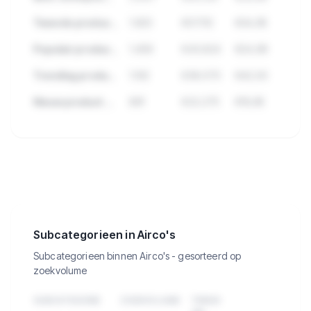
Tweede product met hoge verkopen
1.923
€57.112
€34,95
Populair product met veel reviews
1.456
€43.824
€24,99
Trending product deze maand
1.102
€38.570
€42,50
Nieuw product met groei
891
€22.275
€19,95
🔒
Bekijk de 403 producten in Airco's
met verkopen, omzet en meer.
Subcategorieen in Airco's
Subcategorieen binnen Airco's - gesorteerd op
zoekvolume
SUBCATEGORIE
ZOEKVOLUME
TREND