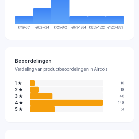
€
499-601
€
602-724
€
725-872
€
873-1264
€
1265-1522
€
1523-1833
Beoordelingen
Verdeling van productbeoordelingen in Airco's.
1
★
10
2
★
18
3
★
46
4
★
148
5
★
51