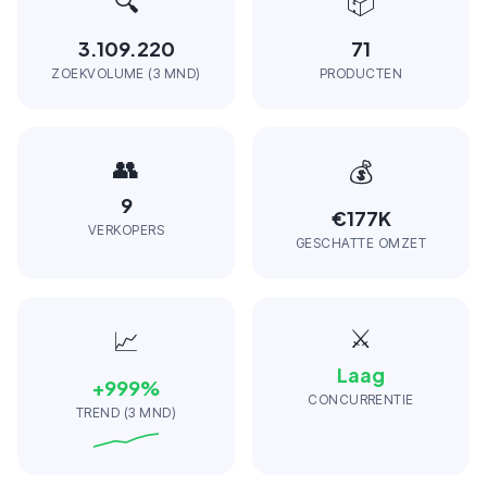
🔍
📦
3.109.220
71
ZOEKVOLUME (3 MND)
PRODUCTEN
👥
💰
9
€177K
VERKOPERS
GESCHATTE OMZET
⚔️
📈
Laag
+
999
%
CONCURRENTIE
TREND (3 MND)