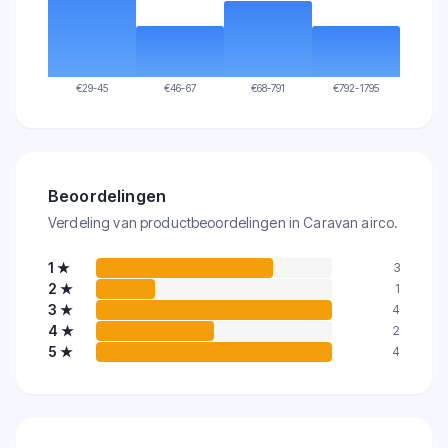
€
29-45
€
46-67
€
68-791
€
792-1795
Beoordelingen
Verdeling van productbeoordelingen in Caravan airco.
1
★
3
2
★
1
3
★
4
4
★
2
5
★
4