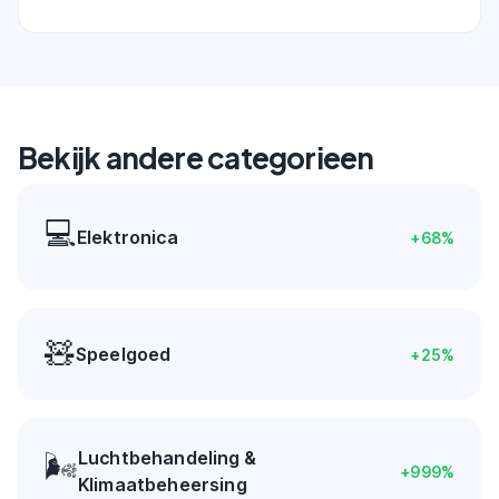
Bekijk andere categorieen
💻
Elektronica
+
68
%
🧸
Speelgoed
+
25
%
Luchtbehandeling &
🌬️
+
999
%
Klimaatbeheersing