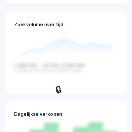
Zoekvolume over tijd
1.284.932
-23.4%
2.108.445
Huidige waarde
Verandering
Gemiddelde
🔒
Bekijk dagelijkse zoekvolume,
verkopen en marktactiviteit trends.
Dagelijkse verkopen
Probeer 7 dagen
→