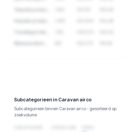
Tweede product met hoge verkopen
1.923
€57.112
€34,95
Populair product met veel reviews
1.456
€43.824
€24,99
Trending product deze maand
1.102
€38.570
€42,50
Nieuw product met groei
891
€22.275
€19,95
🔒
Bekijk de 71 producten in Caravan
airco met verkopen, omzet en meer.
Subcategorieen in Caravan airco
Subcategorieen binnen Caravan airco - gesorteerd op
zoekvolume
SUBCATEGORIE
ZOEKVOLUME
TREND