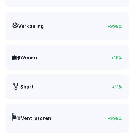
❄️
Verkoeling
+
999
%
🏡
Wonen
+
16
%
🏅
Sport
+
11
%
🌬️
Ventilatoren
+
999
%