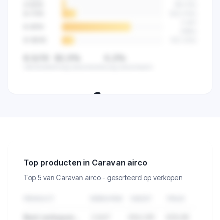
4-5
/10
89
(
4
%)
6-7
/10
523
(
14
%)
2.841
8-9
/10
(
68
%)
9-10
/10
512
(
12
%)
8,5/10
82,5%
0,2%
Gemiddeld
Hoog beoordeeld
Laag beoordeeld
🔒
Zie de klanttevredenheid van alle
verkopers in deze categorie.
Top producten in Caravan airco
Top 5 van Caravan airco - gesorteerd op verkopen
PRODUCT
VERKOPEN
OMZET
PRIJS
Best verkopend product in Caravan airco
2.847
€84.291
€29,99