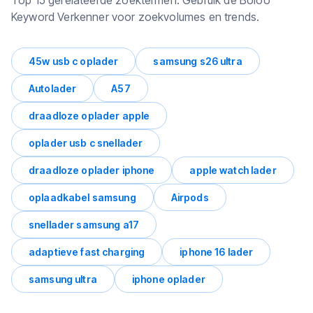
Top 15 gerelateerde zoektermen. Gebruik de Boloo
Keyword Verkenner voor zoekvolumes en trends.
45w usb c oplader
samsung s26 ultra
Autolader
A57
draadloze oplader apple
oplader usb c snellader
draadloze oplader iphone
apple watch lader
oplaadkabel samsung
Airpods
snellader samsung a17
adaptieve fast charging
iphone 16 lader
samsung ultra
iphone oplader