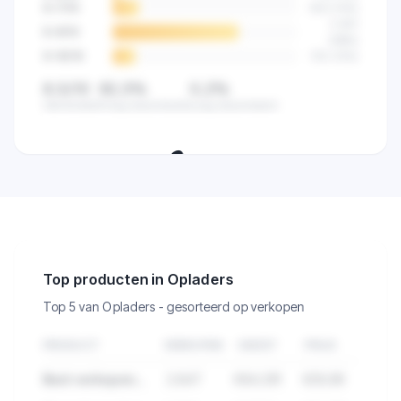
6-7
/10
523
(
14
%)
2.841
8-9
/10
(
68
%)
9-10
/10
512
(
12
%)
8,5/10
82,5%
0,2%
Gemiddeld
Hoog beoordeeld
Laag beoordeeld
🔒
Zie de klanttevredenheid van alle
verkopers in deze categorie.
Top producten in Opladers
Top 5 van Opladers - gesorteerd op verkopen
PRODUCT
VERKOPEN
OMZET
PRIJS
Best verkopend product in Opladers
2.847
€84.291
€29,99