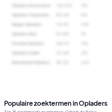
Opladers Accessoires
1.284.932
-12%
Opladers Topmerken
891.445
+8%
Budget Opladers
723.118
+23%
Opladers Sets
512.890
-5%
Premium Opladers
489.221
+15%
Opladers Outlet
312.445
-31%
Refurbished Opladers
198.332
+42%
🔒
Bekijk alle subcategorieen binnen
Opladers met zoekvolume en trends.
Populaire zoektermen in Opladers