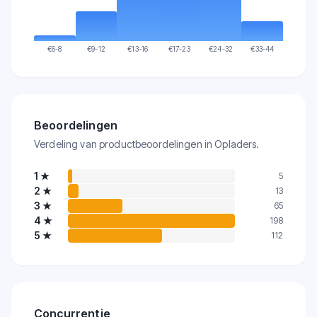
€
6-8
€
9-12
€
13-16
€
17-23
€
24-32
€
33-44
Beoordelingen
Verdeling van productbeoordelingen in Opladers.
1
★
5
2
★
13
3
★
65
4
★
198
5
★
112
Concurrentie