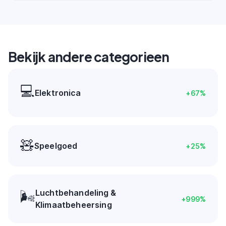
Bekijk andere categorieen
💻
Elektronica
+
67
%
🧸
Speelgoed
+
25
%
Luchtbehandeling &
🌬️
+
999
%
Klimaatbeheersing