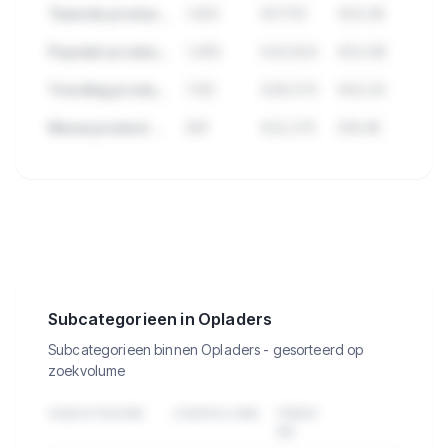
Tweede product met hoge verkopen
1.923
€57.112
€34,95
Populair product met veel reviews
1.456
€43.824
€24,99
Trending product deze maand
1.102
€38.570
€42,50
Nieuw product met groei
891
€22.275
€19,95
🔒
Bekijk de 442 producten in Opladers
met verkopen, omzet en meer.
Subcategorieen in Opladers
Subcategorieen binnen Opladers - gesorteerd op
zoekvolume
SUBCATEGORIE
ZOEKVOLUME
TREND
3M