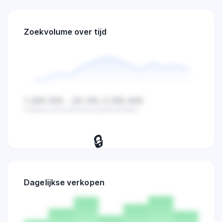
Zoekvolume over tijd
1.284.932
-23.4%
2.108.445
Huidige waarde
Verandering
Gemiddelde
🔒
Bekijk dagelijkse zoekvolume,
verkopen en marktactiviteit trends.
Dagelijkse verkopen
Probeer 7 dagen
→
gratis