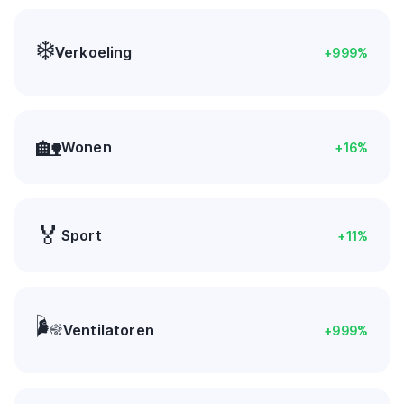
❄️
Verkoeling
+
999
%
🏡
Wonen
+
16
%
🏅
Sport
+
11
%
🌬️
Ventilatoren
+
999
%