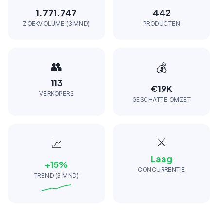
1.771.747
442
ZOEKVOLUME (3 MND)
PRODUCTEN
👥
💰
113
€19K
VERKOPERS
GESCHATTE OMZET
⚔️
📈
Laag
+
15
%
CONCURRENTIE
TREND (3 MND)