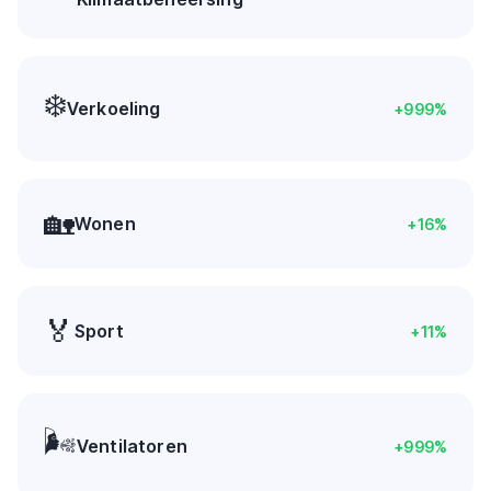
❄️
Verkoeling
+
999
%
🏡
Wonen
+
16
%
🏅
Sport
+
11
%
🌬️
Ventilatoren
+
999
%