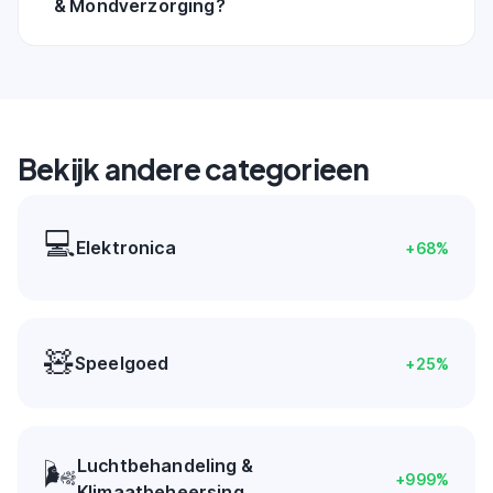
& Mondverzorging?
Bekijk andere categorieen
💻
Elektronica
+
68
%
🧸
Speelgoed
+
25
%
Luchtbehandeling &
🌬️
+
999
%
Klimaatbeheersing