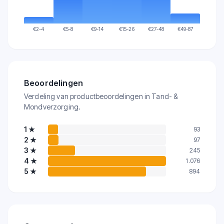
€
2-4
€
5-8
€
9-14
€
15-26
€
27-48
€
49-87
Beoordelingen
Verdeling van productbeoordelingen in Tand- &
Mondverzorging.
1
★
93
2
★
97
3
★
245
4
★
1.076
5
★
894