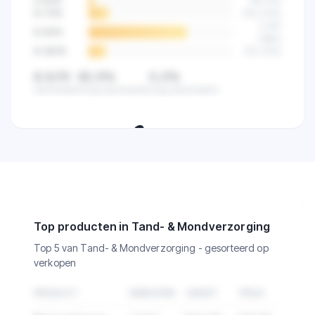
4-5
/10
89
(
4
%)
6-7
/10
523
(
14
%)
2.841
8-9
/10
(
68
%)
9-10
/10
512
(
12
%)
8,5/10
82,5%
0,2%
Gemiddeld
Hoog beoordeeld
Laag beoordeeld
🔒
Zie de klanttevredenheid van alle
verkopers in deze categorie.
Top producten in Tand- & Mondverzorging
Top 5 van Tand- & Mondverzorging - gesorteerd op
verkopen
PRODUCT
VERKOPEN
OMZET
PRIJS