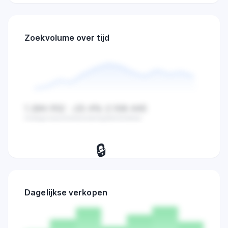
Zoekvolume over tijd
1.284.932
-23.4%
2.108.445
Huidige waarde
Verandering
Gemiddelde
🔒
Bekijk dagelijkse zoekvolume,
verkopen en marktactiviteit trends.
Dagelijkse verkopen
Probeer 7 dagen
→
gratis