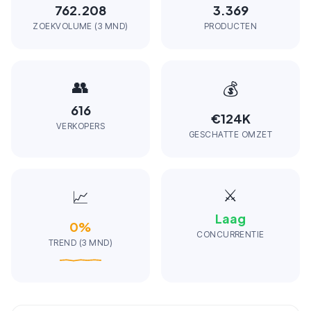
762.208
3.369
ZOEKVOLUME (3 MND)
PRODUCTEN
👥
💰
616
€124K
VERKOPERS
GESCHATTE OMZET
⚔️
📈
Laag
0
%
CONCURRENTIE
TREND (3 MND)