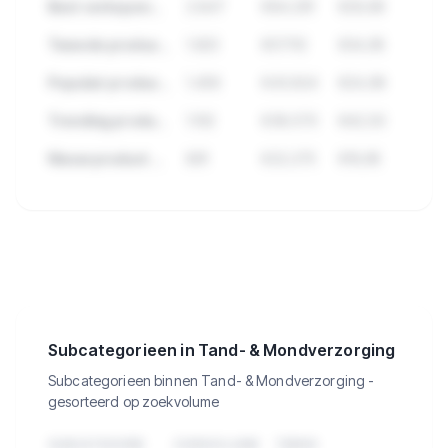
Best verkopend product in Tand- & Mondverzorging
2.847
€84.291
€29,99
Tweede product met hoge verkopen
1.923
€57.112
€34,95
Populair product met veel reviews
1.456
€43.824
€24,99
Trending product deze maand
1.102
€38.570
€42,50
Nieuw product met groei
891
€22.275
€19,95
🔒
Bekijk de 3.369 producten in Tand-
& Mondverzorging met verkopen,
omzet en meer.
Subcategorieen in Tand- & Mondverzorging
Subcategorieen binnen Tand- & Mondverzorging -
gesorteerd op zoekvolume
SUBCATEGORIE
ZOEKVOLUME
TREND