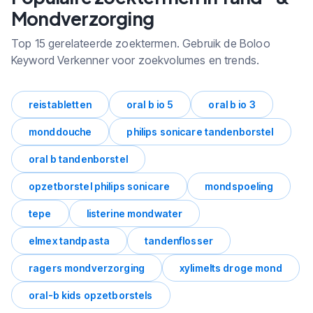
Mondverzorging
Top 15 gerelateerde zoektermen. Gebruik de Boloo
Keyword Verkenner voor zoekvolumes en trends.
reistabletten
oral b io 5
oral b io 3
monddouche
philips sonicare tandenborstel
oral b tandenborstel
opzetborstel philips sonicare
mondspoeling
tepe
listerine mondwater
elmex tandpasta
tandenflosser
ragers mondverzorging
xylimelts droge mond
oral-b kids opzetborstels