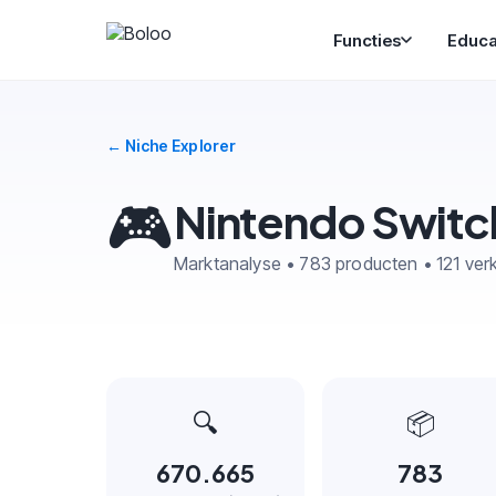
Functies
Educa
← Niche Explorer
🎮
Nintendo Switc
Marktanalyse • 783 producten • 121 ver
🔍
📦
670.665
783