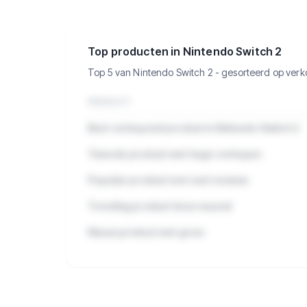
categorie.
Top producten in Nintendo Switch 2
Top 5 van Nintendo Switch 2 - gesorteerd op ver
PRODUCT
Best verkopend product in Nintendo Switch 2
Tweede product met hoge verkopen
Populair product met veel reviews
Trending product deze maand
Nieuw product met groei
🔒