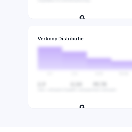
Dagelijkse omzet
Verkopen/dag
🔒
Volg verkopen per dag en ontdek de
Verkoop Distributie
beste dagen om te verkopen.
0-1
2-5
6-15
16-50
2,9
0,34
99,78
Gem. verkopen/dag
Min verkopen
Max verkopen
🔒
Bekijk hoe verkopen verdeeld zijn
over alle producten in deze