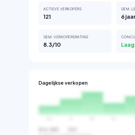
ACTIEVE VERKOPERS
GEM. L
121
6
jaa
GEM. VERKOPERSRATING
CONCU
8.3
/10
Laag
Dagelijkse verkopen
Ma
Di
Wo
Do
€12.483
347