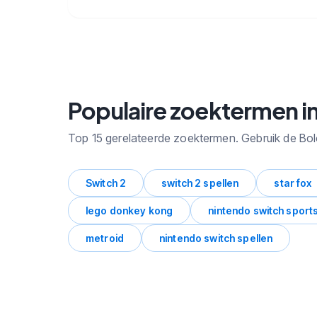
🔒
Bekijk alle subcategorieen binnen
Nintendo Switch 2 met zoekvolume
en trends.
Populaire zoektermen in
Top 15 gerelateerde zoektermen. Gebruik de Bo
Switch 2
switch 2 spellen
star fox
lego donkey kong
nintendo switch sport
metroid
nintendo switch spellen