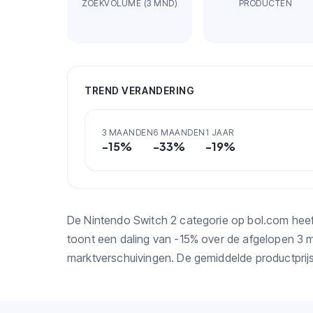
ZOEKVOLUME (3 MND)
PRODUCTEN
TREND VERANDERING
3 MAANDEN
6 MAANDEN
1 JAAR
-15
%
-33
%
-19
%
De Nintendo Switch 2 categorie op bol.com hee
toont een daling van -15% over de afgelopen 3
marktverschuivingen. De gemiddelde productprijs