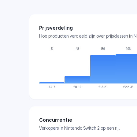
Prijsverdeling
Hoe producten verdeeld zijn over prijsklassen in 
5
48
189
196
€
4-7
€
8-12
€
13-21
€
22-35
Concurrentie
Verkopers in Nintendo Switch 2 op een rij.