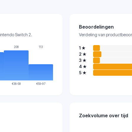
Beoordelingen
Nintendo Switch 2.
Verdeling van productbeoor
208
113
1
★
2
★
3
★
4
★
5
★
€
36-58
€
59-97
Zoekvolume over tijd