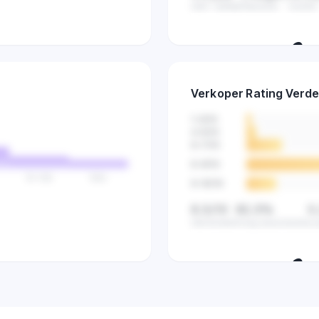
Gem. leeftijd
Nieuwste
Oudste
🔒
Ontdek hoe lang verkop
Verkoper Rating Verde
zijn en vind gaten i
1-3
/10
4-5
/10
6-7
/10
8-9
/10
51-100
100+
9-10
/10
8,5/10
82,5%
0
Gemiddeld
Hoog beoordeeld
La
🔒
Zie de klanttevredenh
verkopers in deze 