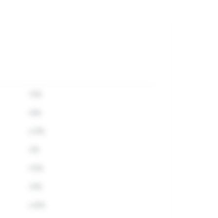
-12%
+8%
+23%
-5%
+15%
-31%
+42%