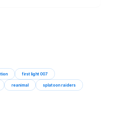
ction
first light 007
reanimal
splatoon raiders