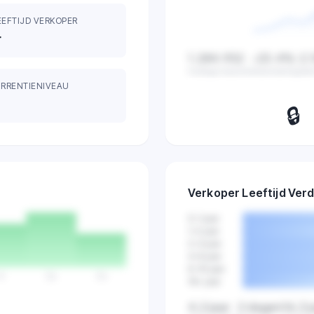
EEFTIJD VERKOPER
r
1.284.932
-23.4%
2.
Huidige waarde
Verandering
Ge
RRENTIENIVEAU
🔒
Bekijk dagelijkse z
verkopen en marktactiv
Verkoper Leeftijd Verd
Probeer 7 d
gratis
0-1 jaar
1-2 jaar
2-4 jaar
4-6 jaar
6-10 jaar
Vr
Za
Zo
10+ jaar
4,2 jaar
2 dagen
16,3 