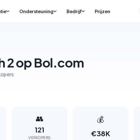
tie
Ondersteuning
Bedrijf
Prijzen
h 2 op Bol.com
kopers
👥
💰
121
€38K
VERKOPERS