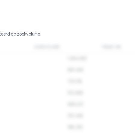
rteerd op zoekvolume
ZOEKVOLUME
TREND 3M
1.284.932
891.445
723.118
512.890
489.221
312.445
198.332