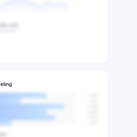
108.445
middelde
oekvolume,
iteit trends.
eling
agen
→
2.841
1.923
3.456
2.890
3.102
1.544
jaar