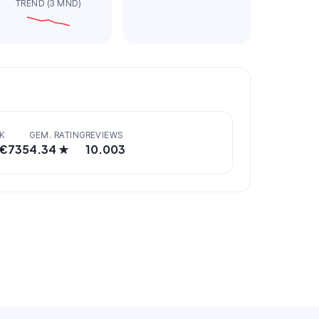
TREND (3 MND)
K
GEM. RATING
REVIEWS
 €
735
4.34
★
10.003