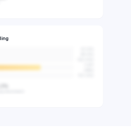
ers al actief
ling
n de markt.
42
(
2
%)
89
(
4
%)
523
(
14
%)
2.841
(
68
%)
512
(
12
%)
,2%
ag beoordeeld
eid van alle
categorie.