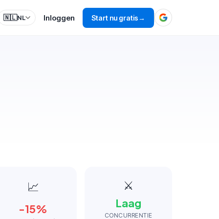
Inloggen
🇳🇱
Start nu gratis
→
NL
⚔️
📈
Laag
-15
%
CONCURRENTIE