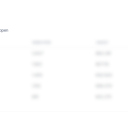
kopen
VERKOPEN
OMZET
2.847
€84.291
1.923
€57.112
1.456
€43.824
1.102
€38.570
891
€22.275