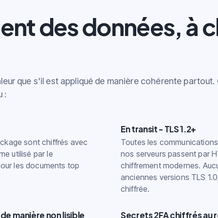
ent des données, à 
aleur que s'il est appliqué de manière cohérente partout
 :
En transit - TLS 1.2+
ockage sont chiffrés avec
Toutes les communications 
e utilisé par le
nos serveurs passent par 
our les documents top
chiffrement modernes. Aucu
anciennes versions TLS 1.0/
chiffrée.
e manière non lisible
Secrets 2FA chiffrés au 