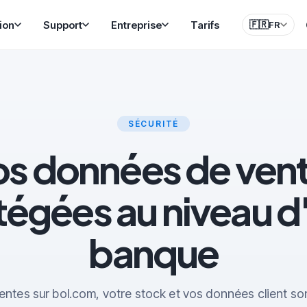
ion
Support
Entreprise
Tarifs
🇫🇷
FR
SÉCURITÉ
s données de ven
tégées au niveau d
banque
entes sur bol.com, votre stock et vos données client so