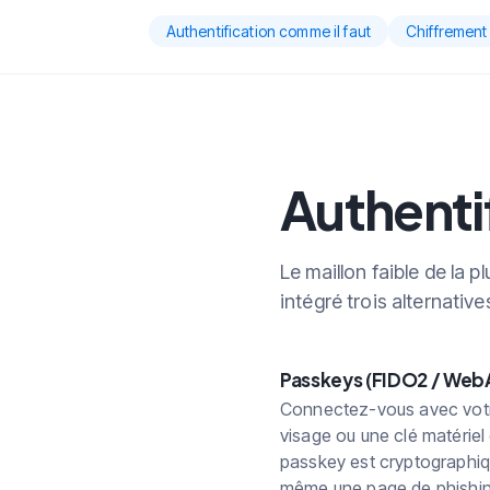
Authentification comme il faut
Chiffrement
Authenti
Le maillon faible de la 
intégré trois alternativ
Passkeys (FIDO2 / Web
Connectez-vous avec votre
visage ou une clé matérie
passkey est cryptographiq
même une page de phishing