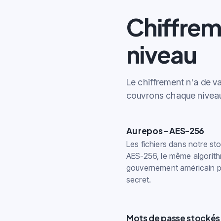
Chiffrem
niveau
Le chiffrement n'a de v
couvrons chaque niveau
Au repos - AES-256
Les fichiers dans notre st
AES-256, le même algorithm
gouvernement américain p
secret.
Mots de passe stockés d