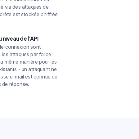
né via des attaques de
ecrète est stockée chiffrée
 niveau de l'API
 de connexion sont
 les attaques par force
 la même manière pour les
istants - un attaquant ne
resse e-mail est connue de
s de réponse.