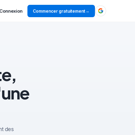
Connexion
Commencer gratuitement
→
te,
'une
nt des