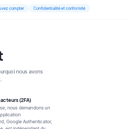
pouvez compter
Confidentialité et conformité
t
pourquoi nous avons
.
facteurs (2FA)
asse, nous demandons un
application
rd, Google Authenticator,
ne, est indépendant du