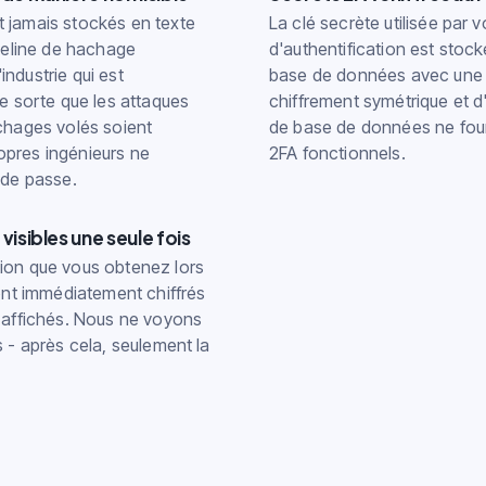
 jamais stockés en texte
La clé secrète utilisée par v
ipeline de hachage
d'authentification est stoc
ndustrie qui est
base de données avec une 
de sorte que les attaques
chiffrement symétrique et d
chages volés soient
de base de données ne fou
pres ingénieurs ne
2FA fonctionnels.
 de passe.
isibles une seule fois
ion que vous obtenez lors
sont immédiatement chiffrés
é affichés. Nous ne voyons
s - après cela, seulement la