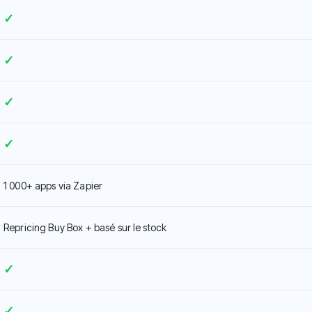
✓
✓
✓
✓
1 000+ apps via Zapier
Repricing Buy Box + basé sur le stock
✓
✓