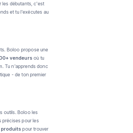
 les débutants, c'est
ends et tu l'exécutes au
nts. Boloo propose une
000+ vendeurs
où tu
om. Tu n'apprends donc
tique - de ton premier
 outils. Boloo les
 précises pour les
 produits
pour trouver