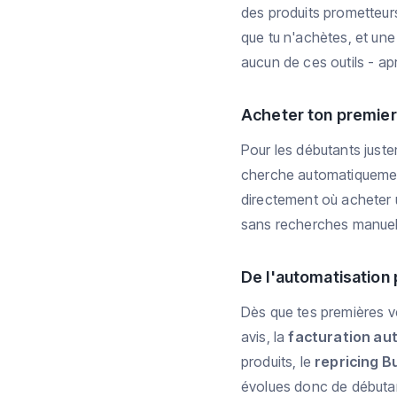
des produits prometteur
que tu n'achètes, et un
aucun de ces outils - ap
Acheter ton premier
Pour les débutants juste
cherche automatiquement
directement où acheter u
sans recherches manuell
De l'automatisation 
Dès que tes premières v
avis, la
facturation au
produits, le
repricing B
évolues donc de débutan