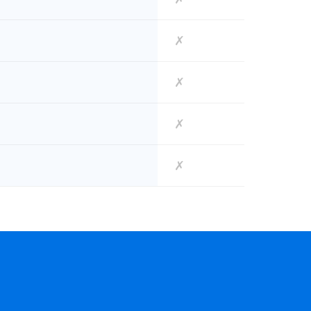
✗
✗
✗
✗