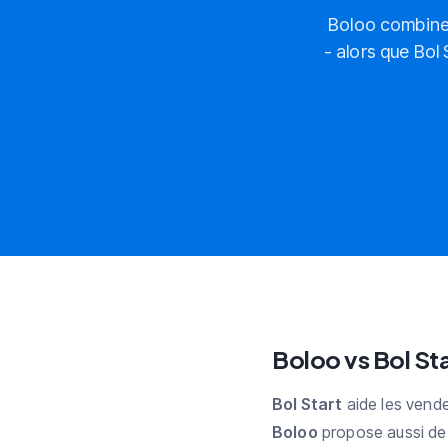
Boloo combine 
- alors que Bol 
Boloo vs Bol Sta
Bol Start
aide les vend
Boloo
propose aussi de 