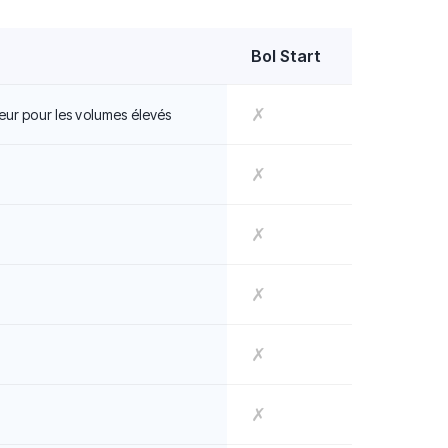
Bol Start
✗
eur pour les volumes élevés
✗
✗
✗
✗
✗