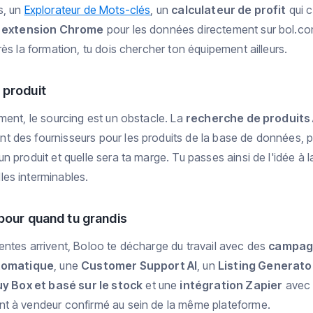
s, un
Explorateur de Mots-clés
, un
calculateur de profit
qui c
e
extension Chrome
pour les données directement sur bol.com
rès la formation, tu dois chercher ton équipement ailleurs.
 produit
ment, le sourcing est un obstacle. La
recherche de produits
 des fournisseurs pour les produits de la base de données, p
n produit et quelle sera ta marge. Tu passes ainsi de l'idée 
es interminables.
pour quand tu grandis
entes arrivent, Boloo te décharge du travail avec des
campag
tomatique
, une
Customer Support AI
, un
Listing Generator
uy Box et basé sur le stock
et une
intégration Zapier
avec 
t à vendeur confirmé au sein de la même plateforme.