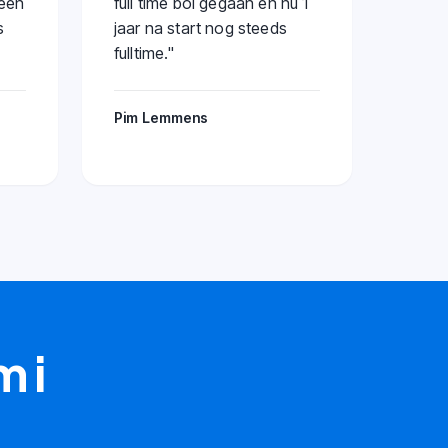
 een
full time bol gegaan en nu 1
s
jaar na start nog steeds
fulltime.
"
Pim Lemmens
m i