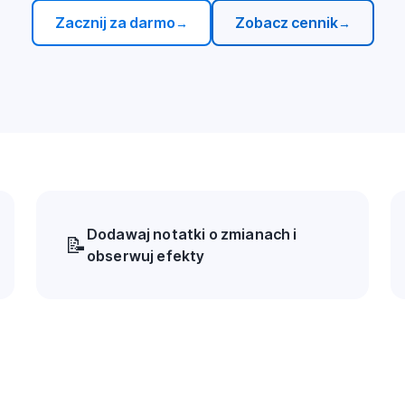
Zacznij za darmo
Zobacz cennik
→
→
Dodawaj notatki o zmianach i
📝
obserwuj efekty