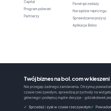
Capital
Panel sprzedaży
Program poleceń
Narzędzie repricingu
Partnerzy
Sprawdzanie pozycji
Aplikacja Boloo
Twój biznes na bol.com w kieszeni
Nie przegap żadnego zamówienia. Otrzymuj powiadom
czasie rzeczywistym, sprawdzaj przychody na widget
głównego i podejmuj mądre decyzje - gdziekolwiek jes
Sprzedaż i zysk w czasie rzeczywistym
Powiadom