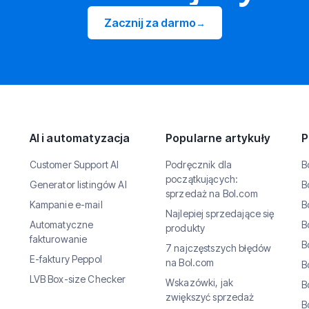
Zacznij za darmo
→
AI i automatyzacja
Popularne artykuły
P
Customer Support AI
Podręcznik dla
B
początkujących:
Generator listingów AI
B
sprzedaż na Bol.com
Kampanie e-mail
B
Najlepiej sprzedające się
Automatyczne
B
produkty
fakturowanie
B
7 najczęstszych błędów
E-faktury Peppol
na Bol.com
B
LVB Box-size Checker
Wskazówki, jak
B
zwiększyć sprzedaż
B