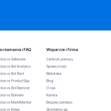
orównania i FAQ
Wsparcie i firma
oloo vs Sellevate
Centrum pomocy
oloo vs Bol Analytics
Społeczność
oloo vs Bol Start
Biblioteka
oloo vs ProductSpy
Blog
oloo vs Bol Repricer
O nas
oloo vs Bolmate
Kariera
oloo vs MarktMentor
Bezpieczeństwo
oloo vs Rylee
Skontaktuj się