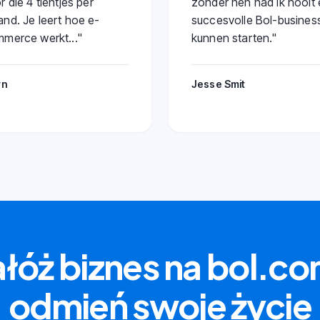
r die 4 tientjes per
zonder hen had ik nooit
nd. Je leert hoe e-
succesvolle Bol-busines
merce werkt...
"
kunnen starten.
"
rn
Jesse Smit
łóż biznes na bol.co
odmień swoje życie