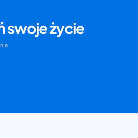
ń swoje życie
znie