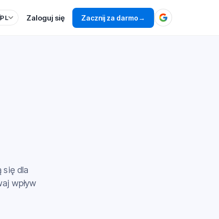
Zaloguj się

Zacznij za darmo
→
PL
 się dla
waj wpływ