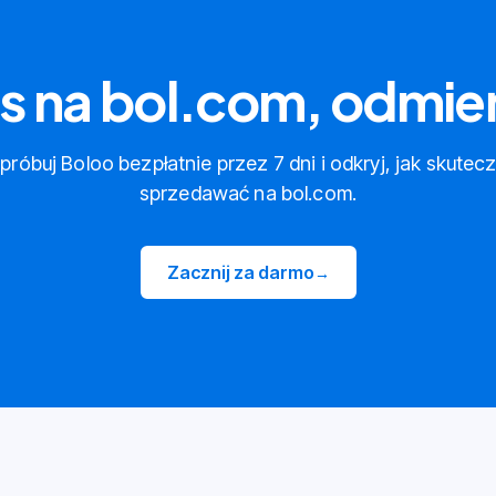
es na bol.com, odmie
róbuj Boloo bezpłatnie przez 7 dni i odkryj, jak skutec
sprzedawać na bol.com.
Zacznij za darmo
→