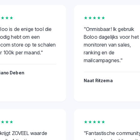
★★★★
★★★★★
loo is de enige tool die
"
Onmisbaar! Ik gebruik
nodig hebt om een
Boloo dagelijks voor het
.com store op te schalen
monitoren van sales,
r 100k per maand.
"
ranking en de
mailcampagnes.
"
iano Deben
Naat Ritzema
★★★★
★★★★★
 krijgt ZOVEEL waarde
"
Fantastische community