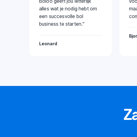
Boloo geeft jou letterlijk
voo
alles wat je nodig hebt om
maa
een succesvolle bol
com
business te starten.
"
Bjo
Leonard
Za