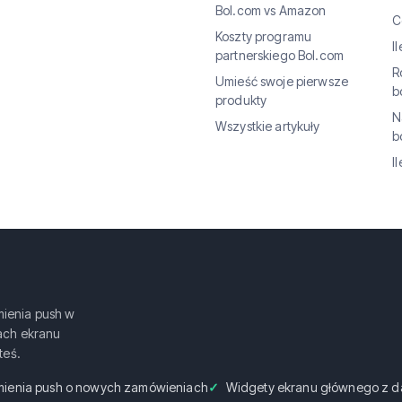
Bol.com vs Amazon
C
Koszty programu
I
partnerskiego Bol.com
R
Umieść swoje pierwsze
b
produkty
N
Wszystkie artykuły
b
I
ienia push w
ach ekranu
teś.
ienia push o nowych zamówieniach
Widgety ekranu głównego z d