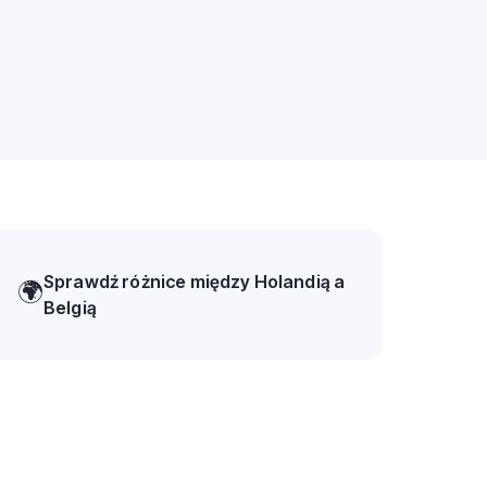
Sprawdź różnice między Holandią a
🌍
Belgią