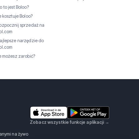
o to jest Boloo?
le kosztuje Boloo?
ozpocznij sprzedaż na
ol.com
ajlepsze narzędzie do
ol.com
le możesz zarobić?
Zobacz wszystkie funkcje aplikacji
→
anymi na żywo