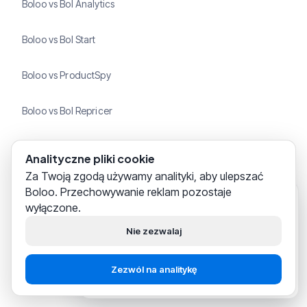
Boloo vs Bol Analytics
Boloo vs Bol Start
Boloo vs ProductSpy
Boloo vs Bol Repricer
Boloo vs Bolmate
Analityczne pliki cookie
Za Twoją zgodą używamy analityki, aby ulepszać
Boloo vs MarktMentor
Boloo. Przechowywanie reklam pozostaje
Boloo
tylko co
wyłączone.
Cześć!
Pomagamy tysiącom
Boloo vs Rylee
sprzedawców na bol.com
Nie zezwalaj
skutecznie budować swój biznes.
Co to jest Boloo?
Rozpocznij za
Porozmawiaj ze
Zezwól na analitykę
darmo
wsparciem
Ile kosztuje Boloo?