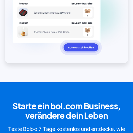
Starte ein bol.com Business,
verändere dein Leben
Teste Boloo 7 Tage kostenlos und entdecke, wie