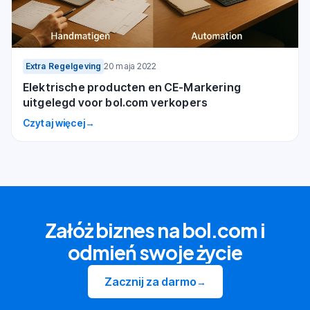
Extra Regelgeving
20 maja 2022
Elektrische producten en CE-Markering
uitgelegd voor bol.com verkopers
Czytaj więcej
→
Załóż biznes na bol.com i
odmień swoje życie
Zacznij za darmo
→