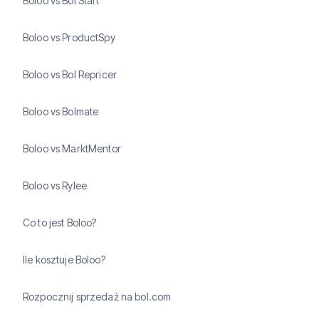
Boloo vs Bol Start
Boloo vs ProductSpy
Boloo vs Bol Repricer
Boloo vs Bolmate
Boloo vs MarktMentor
Boloo vs Rylee
Co to jest Boloo?
Ile kosztuje Boloo?
Rozpocznij sprzedaż na bol.com