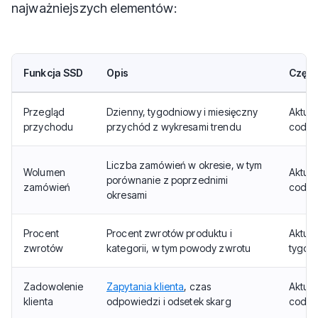
najważniejszych elementów:
Funkcja SSD
Opis
Częst
Przegląd
Dzienny, tygodniowy i miesięczny
Aktua
przychodu
przychód z wykresami trendu
codzi
Liczba zamówień w okresie, w tym
Wolumen
Aktua
porównanie z poprzednimi
zamówień
codzi
okresami
Procent
Procent zwrotów produktu i
Aktua
zwrotów
kategorii, w tym powody zwrotu
tygod
Zadowolenie
Zapytania klienta
, czas
Aktua
klienta
odpowiedzi i odsetek skarg
codzi