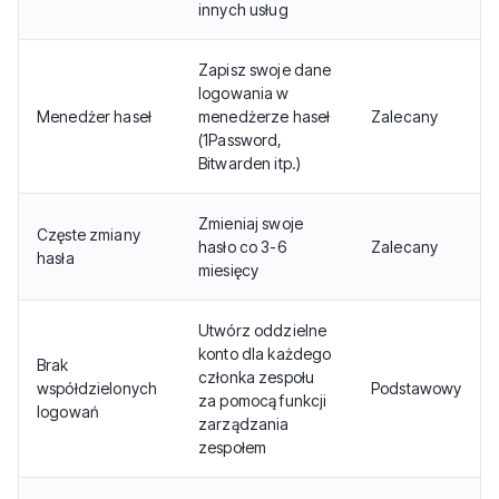
innych usług
Zapisz swoje dane
logowania w
Menedżer haseł
menedżerze haseł
Zalecany
(1Password,
Bitwarden itp.)
Zmieniaj swoje
Częste zmiany
hasło co 3-6
Zalecany
hasła
miesięcy
Utwórz oddzielne
konto dla każdego
Brak
członka zespołu
współdzielonych
Podstawowy
za pomocą funkcji
logowań
zarządzania
zespołem