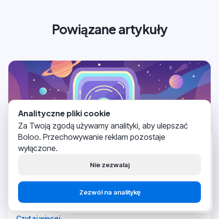
Powiązane artykuły
Analityczne pliki cookie
Za Twoją zgodą używamy analityki, aby ulepszać
Boloo. Przechowywanie reklam pozostaje
Boloo
tylko co
wyłączone.
Cześć!
Pomagamy tysiącom
sprzedawców na bol.com
Nie zezwalaj
skutecznie budować swój biznes.
Sprzedaż na Bol
2026-03-25
Rozpocznij za
Porozmawiaj ze
Zezwól na analitykę
darmo
wsparciem
Logowanie do Bol Partner
Czytaj więcej
→