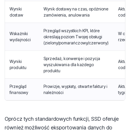
Wyniki
Wynik dostawy na czas, opóźnione
Aktua
dostaw
zamówienia, anulowania
codzi
Przegląd wszystkich KPI, które
Wskaźniki
W cza
określają poziom Twojej obsługi
wydajności
rzecz
(zielony/pomarańczowy/czerwony)
Sprzedaż, konwersje i pozycja
Wyniki
Aktua
wyszukiwania dla każdego
produktu
codzi
produktu
Przegląd
Prowizje, wypłaty, otwarte faktury i
Aktua
finansowy
należności
tygod
Oprócz tych standardowych funkcji, SSD oferuje
również możliwość eksportowania danych do