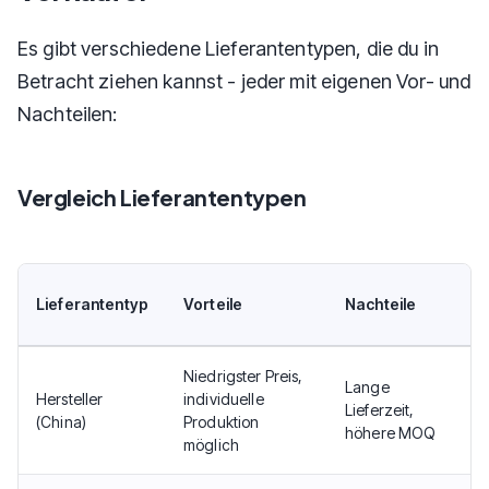
Es gibt verschiedene Lieferantentypen, die du in
Betracht ziehen kannst - jeder mit eigenen Vor- und
Nachteilen:
Vergleich Lieferantentypen
G
Lieferantentyp
Vorteile
Nachteile
fü
Niedrigster Preis,
Lange
Pr
Hersteller
individuelle
Lieferzeit,
La
(China)
Produktion
höhere MOQ
Pr
möglich