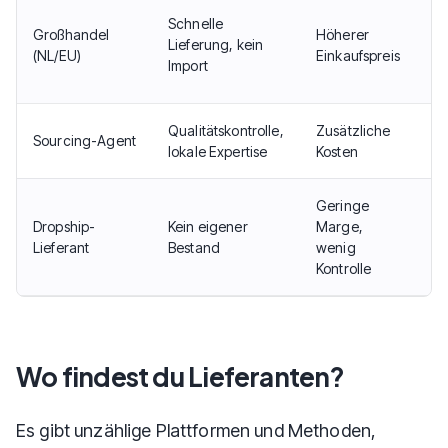
Sc
Schnelle
Großhandel
Höherer
St
Lieferung, kein
(NL/EU)
Einkaufspreis
kl
Import
M
Qualitätskontrolle,
Zusätzliche
Im
Sourcing-Agent
lokale Expertise
Kosten
au
Geringe
St
Dropship-
Kein eigener
Marge,
kl
Lieferant
Bestand
wenig
Bu
Kontrolle
Wo findest du Lieferanten?
Es gibt unzählige Plattformen und Methoden,