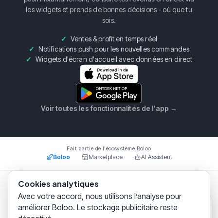
les widgets et prends de bonnes décisions - où que tu
sois.
Ventes & profit en temps réel
Notifications push pour les nouvelles commandes
Widgets d'écran d'accueil avec données en direct
Voir toutes les fonctionnalités de l'app
→
Fait partie de l'écosystème Boloo
Boloo
Marketplace
AI Assistent
Cookies analytiques
Boloo B.V.
·
KvK
75993228
·
Prins Willem Alexanderlaan
Avec votre accord, nous utilisons l’analyse pour
301, 7311SW Apeldoorn
améliorer Boloo. Le stockage publicitaire reste
Boloo
il y a quelques instants
© 2026 Boloo Platform. Tous droits réservés.
Bonjour ! Nous aidons
des milliers