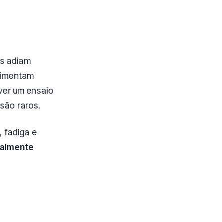
os adiam
rimentam
ver um ensaio
 são raros.
 fadiga e
ealmente