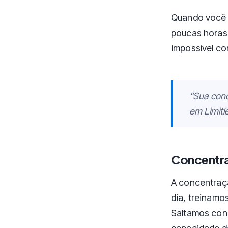
Quando você 
poucas horas.
impossível con
"Sua conc
em
Limitl
Concentra
A concentraçã
dia, treinamo
Saltamos con