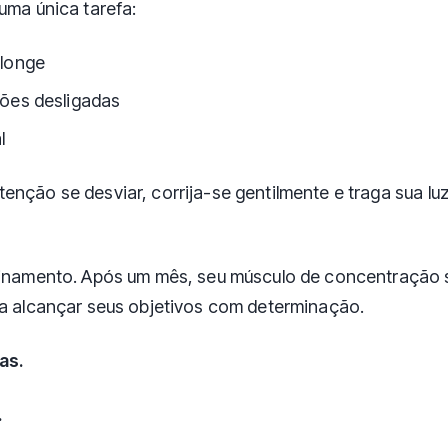
 uma única tarefa:
 longe
ções desligadas
l
enção se desviar, corrija-se gentilmente e traga sua luz
einamento. Após um mês, seu músculo de concentração s
ra alcançar seus objetivos com determinação.
as.
.