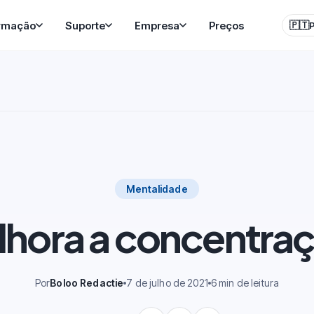
rmação
Suporte
Empresa
Preços
🇵🇹
Mentalidade
hora a concentra
Por
Boloo Redactie
7 de julho de 2021
6 min de leitura