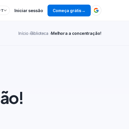
Iniciar sessão
Começa grátis
→
PT
Início
Biblioteca
Melhora a concentração!
ção!