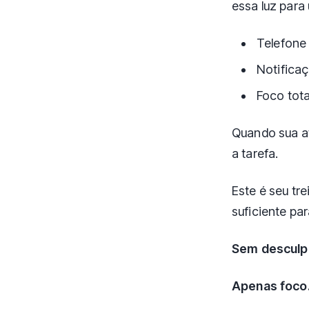
essa luz para
Telefone
Notifica
Foco tota
Quando sua at
a tarefa.
Este é seu tr
suficiente pa
Sem desculp
Apenas foco