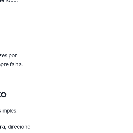
de foco.
o
zes por
pre falha.
to
simples.
ra
, direcione