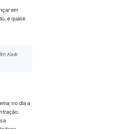
ançar em
do, é quase
Jim Kwik
ema: no dia a
ntração.
ssa