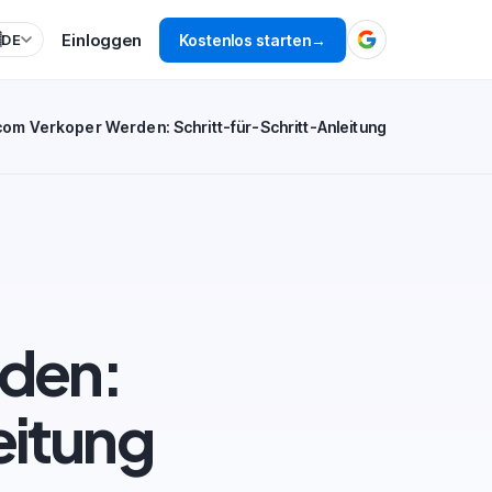
Einloggen

Kostenlos starten
→
DE
com Verkoper Werden: Schritt-für-Schritt-Anleitung
den:
eitung