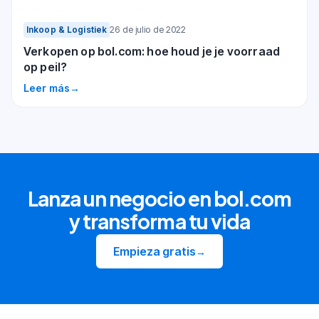
Inkoop & Logistiek
26 de julio de 2022
Verkopen op bol.com: hoe houd je je voorraad
op peil?
Leer más
→
Lanza un negocio en bol.com
y transforma tu vida
Empieza gratis
→