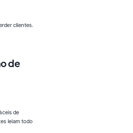
rder clientes.
ão de
áceis de
tes leiam todo