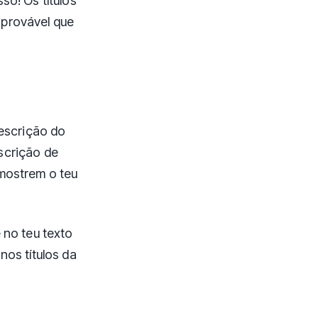
so! Os títulos
 provável que
descrição do
scrição de
mostrem o teu
 no teu texto
nos títulos da