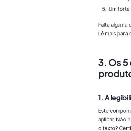
Um forte
Falta alguma d
Lê mais para 
3. Os 
produto
1. A legibi
Este componen
aplicar. Não h
o texto? Cert