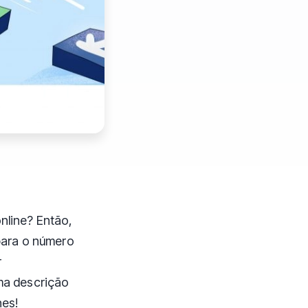
nline? Então,
 para o número
r
uma descrição
hes!