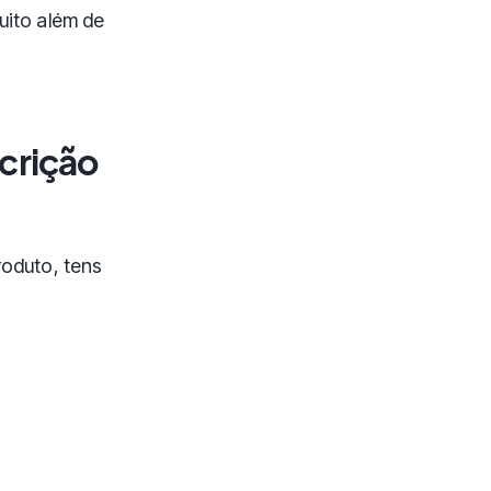
uito além de
crição
roduto, tens