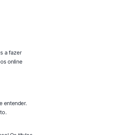
s a fazer
os online
e entender.
to.