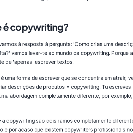
e é copywriting?
evarmos à resposta à pergunta: 'Como crias uma descri
ita?' vamos levar-te ao mundo da copywriting. Porque a
nte de 'apenas' escrever textos.
 é uma forma de escrever que se concentra em atrair, v
iar descrições de produtos = copywriting. Tu escreves
uma abordagem completamente diferente, por exemplo, 
e a copywriting são dois ramos completamente diferent
ão é por acaso que existem copywriters profissionais 