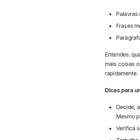
Palavras 
Frases m
Parágraf
Entendes: qua
mais coisas o
rapidamente.
Dicas para u
Decide, a
Mesmo pa
Verifica 