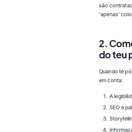
são contratad
'apenas' colo
2. Como
do teu 
Quando te põe
em conta:
A legibili
SEO e pa
Storytell
Informaç