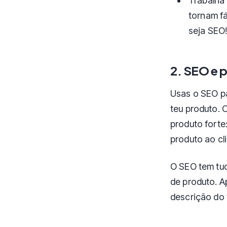
Trabalha 
tornam fá
seja SEO
2. SEO e 
Usas o SEO pa
teu produto. 
produto forte
produto ao cli
O SEO tem tud
de produto. A
descrição do t