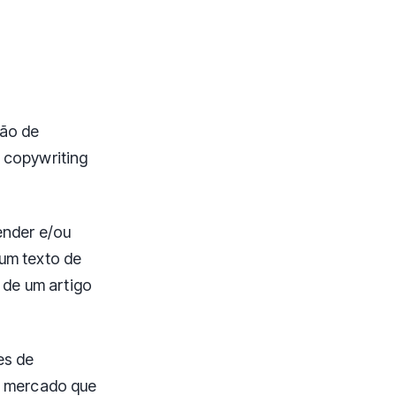
ção de
 copywriting
ender e/ou
 um texto de
de um artigo
es de
no mercado que