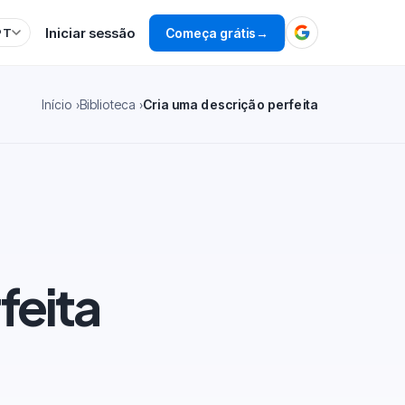
Iniciar sessão
Começa grátis
→
PT
Início
Biblioteca
Cria uma descrição perfeita
feita