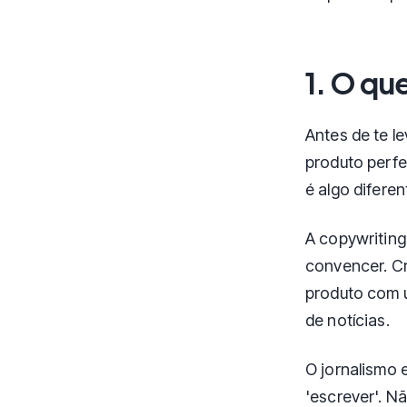
1. O qu
Antes de te l
produto perfe
é algo difere
A copywriting
convencer. Cr
produto com 
de notícias.
O jornalismo 
'escrever'. N