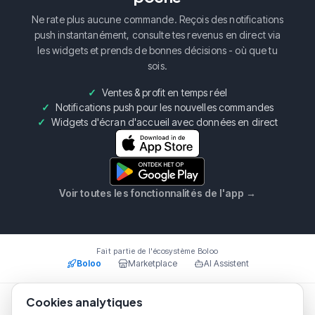
Ne rate plus aucune commande. Reçois des notifications
push instantanément, consulte tes revenus en direct via
les widgets et prends de bonnes décisions - où que tu
sois.
Ventes & profit en temps réel
Notifications push pour les nouvelles commandes
Widgets d'écran d'accueil avec données en direct
Voir toutes les fonctionnalités de l'app
→
Fait partie de l'écosystème Boloo
Boloo
Marketplace
AI Assistent
Cookies analytiques
Boloo B.V.
·
KvK
75993228
·
Prins Willem Alexanderlaan