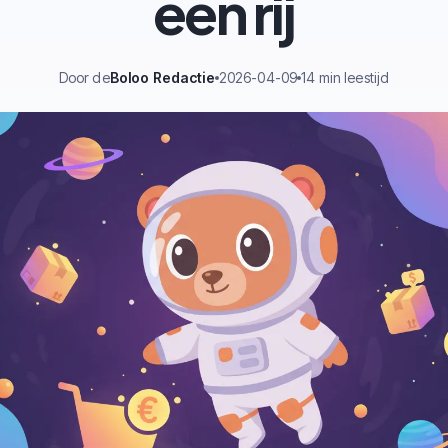
een rij
Door de
Boloo Redactie
2026-04-09
14 min leestijd