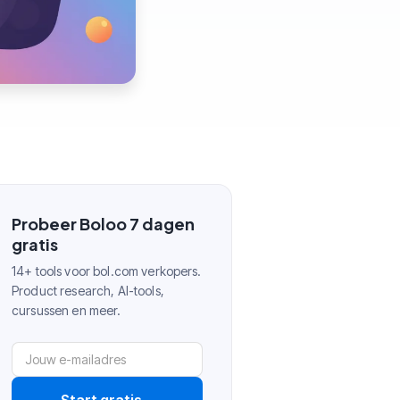
Probeer Boloo 7 dagen
gratis
14+ tools voor bol.com verkopers.
Product research, AI-tools,
cursussen en meer.
Start gratis
→