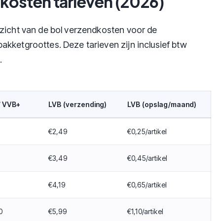
kosten tarieven (2026)
rzicht van de bol verzendkosten voor de
kketgroottes. Deze tarieven zijn inclusief btw
.
/ VVB+
LVB (verzending)
LVB (opslag/maand)
€2,49
€0,25/artikel
€3,49
€0,45/artikel
€4,19
€0,65/artikel
0
€5,99
€1,10/artikel