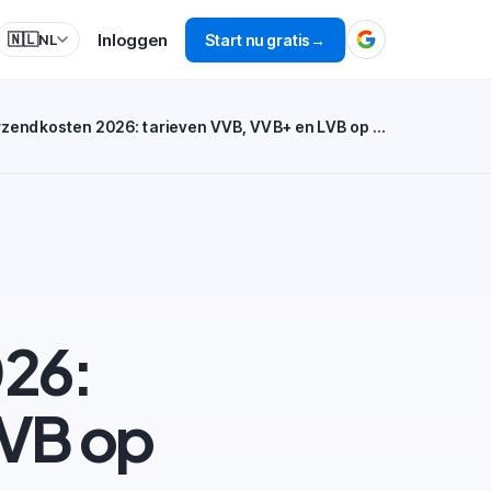
Inloggen
🇳🇱
Start nu gratis
→
NL
Bol Verzendkosten 2026: tarieven VVB, VVB+ en LVB op een rij
026:
LVB op