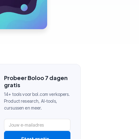
Probeer Boloo 7 dagen
gratis
14+ tools voor bol.com verkopers.
Product research, AI-tools,
cursussen en meer.
Start gratis
→