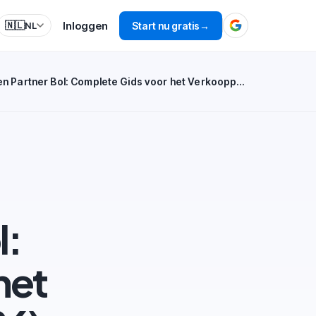
Inloggen
🇳🇱
Start nu gratis
→
NL
Inloggen Partner Bol: Complete Gids voor het Verkoopportaal (2026)
l:
het