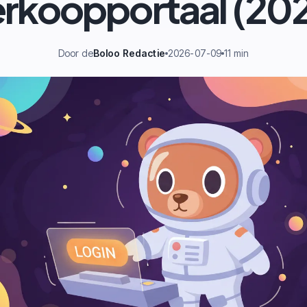
rkoopportaal (20
Door de
Boloo Redactie
2026-07-09
11 min