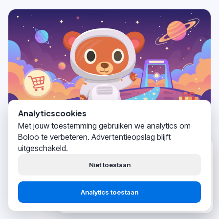
Analyticscookies
Met jouw toestemming gebruiken we analytics om
Boloo te verbeteren. Advertentieopslag blijft
Verkopen op Bol
2026-03-25
uitgeschakeld.
Boloo
zojuist
Bol.com Verkoper Worden: stappenplan van KvK
Hoi! Wij helpen
duizenden
tot verkoop
Niet toestaan
bol.com-verkopers
succesvol
hun business opbouwen.
Lees meer
→
Analytics toestaan
Start gratis
Praat met support