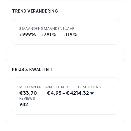
TREND VERANDERING
3 MAANDEN
6 MAANDEN
1 JAAR
+
999
%
+
791
%
+
119
%
PRIJS & KWALITEIT
MEDIAAN PRIJS
PRIJSBEREIK
GEM. RATING
€
33,70
€
4,95
– €
421
4.32
★
REVIEWS
982