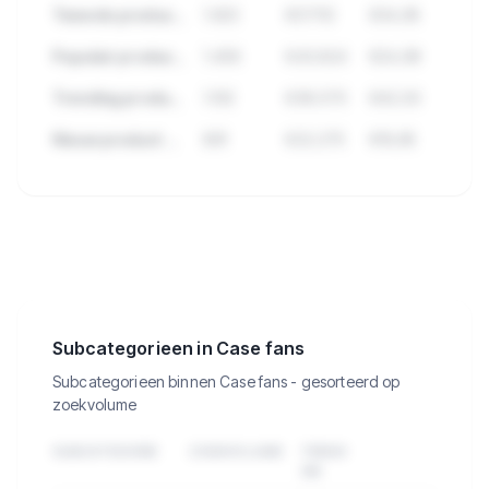
Tweede product met hoge verkopen
1.923
€57.112
€34,95
Populair product met veel reviews
1.456
€43.824
€24,99
Trending product deze maand
1.102
€38.570
€42,50
Nieuw product met groei
891
€22.275
€19,95
🔒
Bekijk de 362 producten in Case fans
met verkopen, omzet en meer.
Subcategorieen in Case fans
Subcategorieen binnen Case fans - gesorteerd op
zoekvolume
SUBCATEGORIE
ZOEKVOLUME
TREND
3M