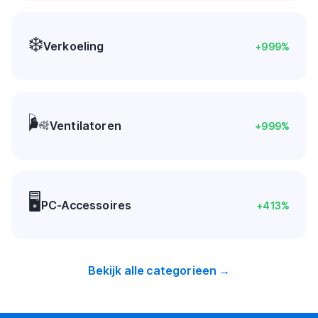
❄️
Verkoeling
+
999
%
🌬️
Ventilatoren
+
999
%
🖥️
PC-Accessoires
+
413
%
Bekijk alle categorieen →