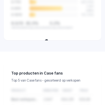
6-7
/10
523
(
14
%)
2.841
8-9
/10
(
68
%)
9-10
/10
512
(
12
%)
8,5/10
82,5%
0,2%
Gemiddeld
Hoog beoordeeld
Laag beoordeeld
🔒
Zie de klanttevredenheid van alle
verkopers in deze categorie.
Top producten in Case fans
Top 5 van Case fans - gesorteerd op verkopen
PRODUCT
VERKOPEN
OMZET
PRIJS
Best verkopend product in Case fans
2.847
€84.291
€29,99