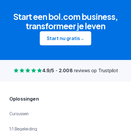
Start een bol.com business,
transformeer je leven
Start nu gratis
→
4.9
/5
-
2.008
reviews
op Trustpilot
Oplossingen
Cursussen
1:1 Begeleiding