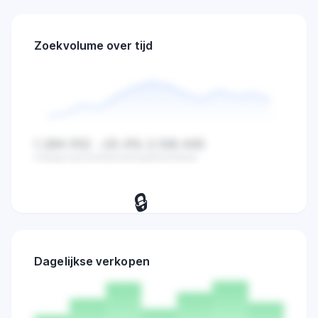
Zoekvolume over tijd
1.284.932
-23.4%
2.108.445
Huidige waarde
Verandering
Gemiddelde
🔒
Bekijk dagelijkse zoekvolume,
verkopen en marktactiviteit trends.
Dagelijkse verkopen
Probeer 7 dagen
→
gratis