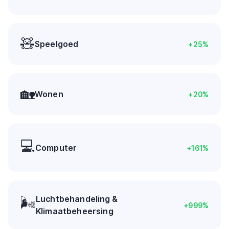
🧸
Speelgoed
+
25
%
🏡
Wonen
+
20
%
💻
Computer
+
161
%
Luchtbehandeling &
🌬️
+
999
%
Klimaatbeheersing