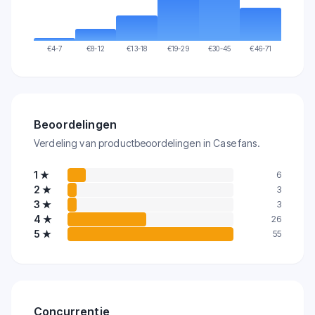
€
4-7
€
8-12
€
13-18
€
19-29
€
30-45
€
46-71
Beoordelingen
Verdeling van productbeoordelingen in Case fans.
1
★
6
2
★
3
3
★
3
4
★
26
5
★
55
Concurrentie