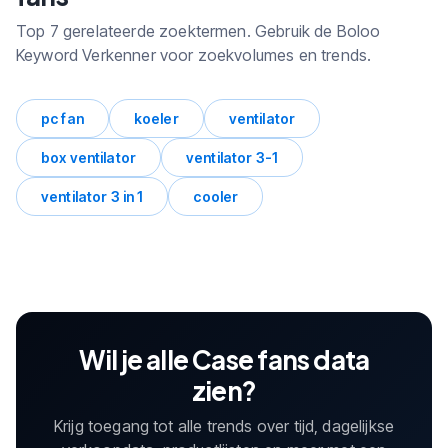
Top 7 gerelateerde zoektermen. Gebruik de Boloo
Keyword Verkenner voor zoekvolumes en trends.
pc fan
koeler
ventilator
box ventilator
ventilator 3-1
ventilator 3 in 1
cooler
Wil je alle Case fans data
zien?
Krijg toegang tot alle trends over tijd, dagelijkse