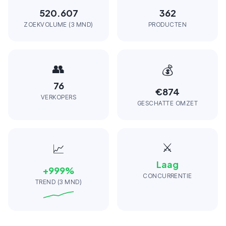
520.607
362
ZOEKVOLUME (3 MND)
PRODUCTEN
👥
💰
76
€874
VERKOPERS
GESCHATTE OMZET
⚔️
📈
Laag
+
999
%
CONCURRENTIE
TREND (3 MND)