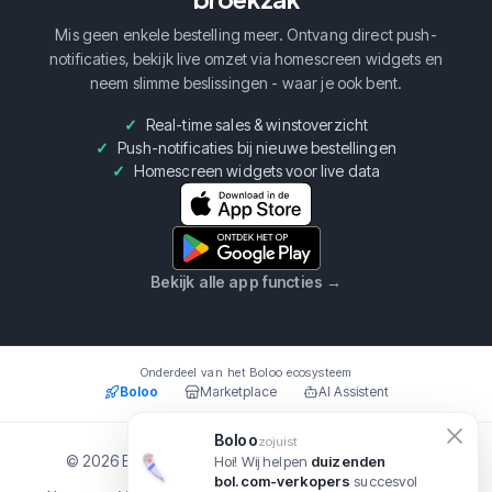
Mis geen enkele bestelling meer. Ontvang direct push-
notificaties, bekijk live omzet via homescreen widgets en
neem slimme beslissingen - waar je ook bent.
Real-time sales & winstoverzicht
Push-notificaties bij nieuwe bestellingen
Homescreen widgets voor live data
Bekijk alle app functies
→
Onderdeel van het Boloo ecosysteem
Boloo
Marketplace
AI Assistent
Boloo
zojuist
© 2026 Boloo Platform. Alle rechten voorbehouden.
Hoi! Wij helpen
duizenden
bol.com-verkopers
succesvol