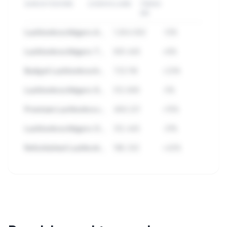
SUBCATEGORIE
ZOEKVOLUME
TREND
3M
Luchtontvochtigers Accessoires
1.284.932
-12%
Luchtontvochtigers Topmerken
891.445
+8%
Budget Luchtontvochtigers
723.118
+23%
Luchtontvochtigers Sets
512.890
-5%
Premium Luchtontvochtigers
489.221
+15%
Luchtontvochtigers Outlet
312.445
-31%
Refurbished Luchtontvochtigers
198.332
+42%
🔒
Bekijk alle subcategorieen binnen
Luchtontvochtigers met zoekvolume