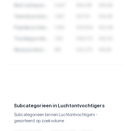
Best verkopend product in Luchtontvochtigers
2.847
€84.291
€29,99
Tweede product met hoge verkopen
1.923
€57.112
€34,95
Populair product met veel reviews
1.456
€43.824
€24,99
Trending product deze maand
1.102
€38.570
€42,50
Nieuw product met groei
891
€22.275
€19,95
🔒
Bekijk de 337 producten in
Luchtontvochtigers met verkopen,
omzet en meer.
Subcategorieen in Luchtontvochtigers
Subcategorieen binnen Luchtontvochtigers -
gesorteerd op zoekvolume