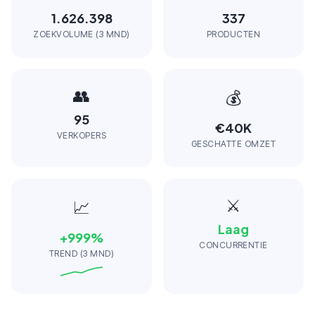
1.626.398
337
ZOEKVOLUME (3 MND)
PRODUCTEN
👥
💰
95
€40K
VERKOPERS
GESCHATTE OMZET
⚔️
📈
Laag
+
999
%
CONCURRENTIE
TREND (3 MND)