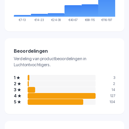
€
7-13
€
14-23
€
24-39
€
40-67
€
68-115
€
116-197
Beoordelingen
Verdeling van productbeoordelingen in
Luchtontvochtigers.
1
★
3
2
★
2
3
★
14
4
★
127
5
★
104