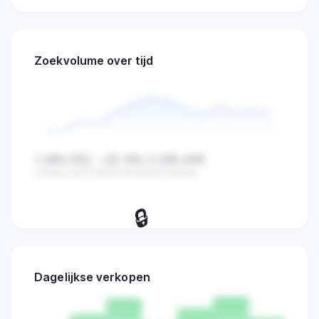
Zoekvolume over tijd
1.284.932
-23.4%
2.108.445
Huidige waarde
Verandering
Gemiddelde
🔒
Bekijk dagelijkse zoekvolume,
verkopen en marktactiviteit trends.
Dagelijkse verkopen
Probeer 7 dagen
→