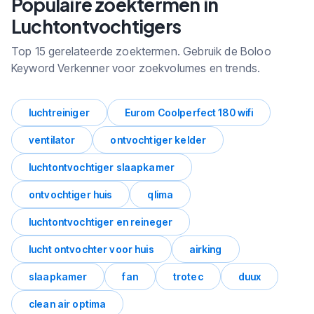
Populaire zoektermen in
en trends.
Luchtontvochtigers
Top 15 gerelateerde zoektermen. Gebruik de Boloo
Keyword Verkenner voor zoekvolumes en trends.
luchtreiniger
Eurom Coolperfect 180 wifi
ventilator
ontvochtiger kelder
luchtontvochtiger slaapkamer
ontvochtiger huis
qlima
luchtontvochtiger en reineger
lucht ontvochter voor huis
airking
slaapkamer
fan
trotec
duux
clean air optima