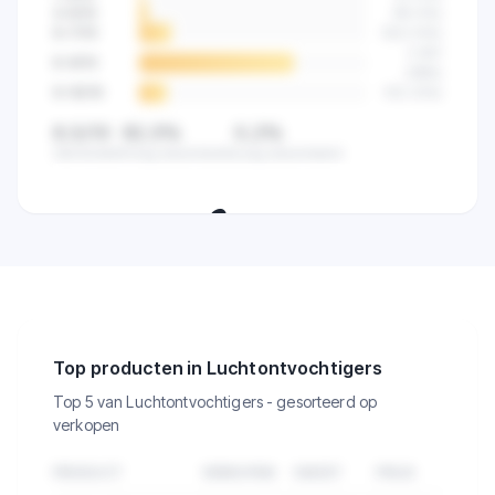
4-5
/10
89
(
4
%)
6-7
/10
523
(
14
%)
2.841
8-9
/10
(
68
%)
9-10
/10
512
(
12
%)
8,5/10
82,5%
0,2%
Gemiddeld
Hoog beoordeeld
Laag beoordeeld
🔒
Zie de klanttevredenheid van alle
verkopers in deze categorie.
Top producten in Luchtontvochtigers
Top 5 van Luchtontvochtigers - gesorteerd op
verkopen
PRODUCT
VERKOPEN
OMZET
PRIJS