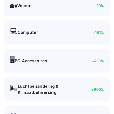
🏡
Wonen
+
20
%
💻
Computer
+
161
%
🖥️
PC-Accessoires
+
413
%
Luchtbehandeling &
🌬️
+
999
%
Klimaatbeheersing