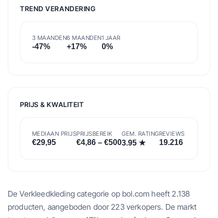
TREND VERANDERING
3 MAANDEN
6 MAANDEN
1 JAAR
-47
%
+
17
%
0
%
PRIJS & KWALITEIT
MEDIAAN PRIJS
PRIJSBEREIK
GEM. RATING
REVIEWS
€
29,95
€
4,86
– €
500
19.216
3.95
★
De Verkleedkleding categorie op bol.com heeft 2.138
producten, aangeboden door 223 verkopers. De markt