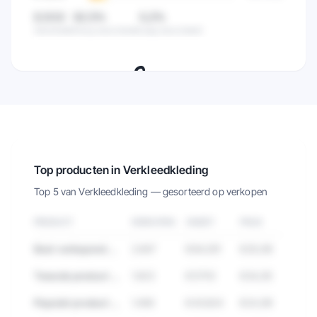
8,5/10
82,5%
0,2%
Gemiddeld
Hoog beoordeeld
Laag beoordeeld
🔒
Zie de klanttevredenheid van alle
verkopers in deze categorie.
Probeer 7 dagen gratis
→
Top producten in Verkleedkleding
Top 5 van
Verkleedkleding
— gesorteerd op verkopen
PRODUCT
VERKOPEN
OMZET
PRIJS
Best verkopend product in Verkleedkleding
2.847
€84.291
€29,99
Tweede product met hoge verkopen
1.923
€57.112
€34,95
Populair product met veel reviews
1.456
€43.824
€24,99