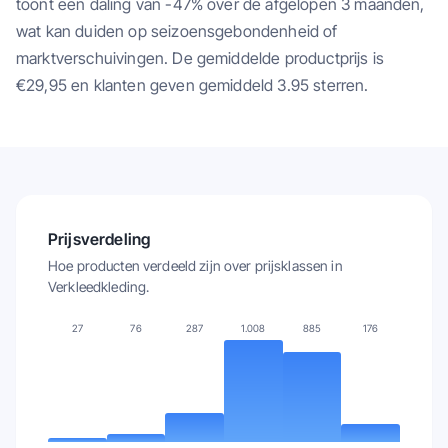
toont een daling van -47% over de afgelopen 3 maanden,
wat kan duiden op seizoensgebondenheid of
marktverschuivingen. De gemiddelde productprijs is
€29,95 en klanten geven gemiddeld 3.95 sterren.
Prijsverdeling
Hoe producten verdeeld zijn over prijsklassen in
Verkleedkleding
.
27
76
287
1.008
885
176