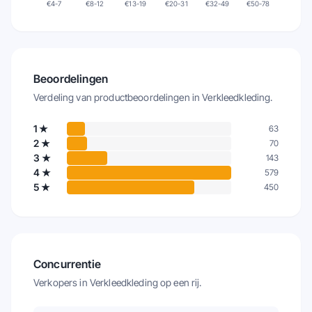
€
4-7
€
8-12
€
13-19
€
20-31
€
32-49
€
50-78
Beoordelingen
Verdeling van productbeoordelingen in
Verkleedkleding
.
1
★
63
2
★
70
3
★
143
4
★
579
5
★
450
Concurrentie
Verkopers in
Verkleedkleding
op een rij.