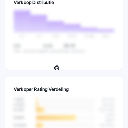
Verkoop Distributie
zijn en vind gaten in de markt.
Probeer 7 dagen gratis
→
0-1
2-5
6-15
16-50
51-100
100+
2,9
0,34
99,78
Gem. verkopen/dag
Min verkopen
Max verkopen
🔒
Bekijk hoe verkopen verdeeld zijn over
Verkoper Rating Verdeling
alle producten in deze categorie.
1-3
/10
42
(
2
%)
Probeer 7 dagen gratis
→
4-5
/10
89
(
4
%)
6-7
/10
523
(
14
%)
2.841
8-9
/10
(
68
%)
9-10
/10
512
(
12
%)