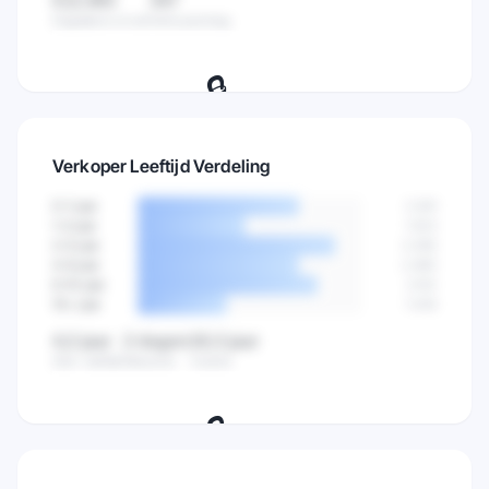
€12.483
347
Dagelijkse omzet
Verkopen/dag
🔒
Volg verkopen per dag en ontdek de
Verkoper Leeftijd Verdeling
beste dagen om te verkopen.
0-1 jaar
2.841
Probeer 7 dagen gratis
→
1-2 jaar
1.923
2-4 jaar
3.456
4-6 jaar
2.890
6-10 jaar
3.102
10+ jaar
1.544
4,2 jaar
2 dagen
16,3 jaar
Gem. leeftijd
Nieuwste
Oudste
🔒
Ontdek hoe lang verkopers al actief