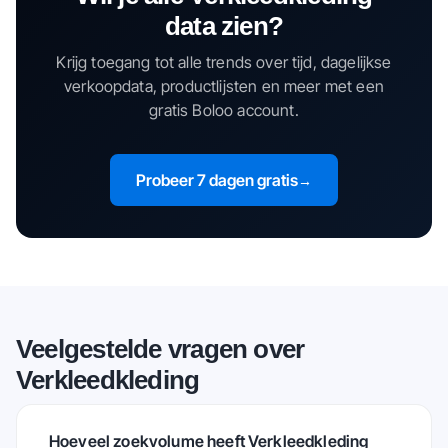
data zien?
Krijg toegang tot alle trends over tijd, dagelijkse
verkoopdata, productlijsten en meer met een
gratis Boloo account.
Probeer 7 dagen gratis
→
Veelgestelde vragen over
Verkleedkleding
Hoeveel zoekvolume heeft Verkleedkleding