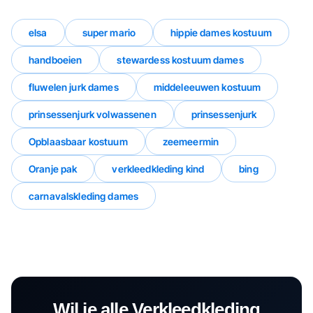
elsa
super mario
hippie dames kostuum
handboeien
stewardess kostuum dames
fluwelen jurk dames
middeleeuwen kostuum
prinsessenjurk volwassenen
prinsessenjurk
Opblaasbaar kostuum
zeemeermin
Oranje pak
verkleedkleding kind
bing
carnavalskleding dames
Wil je alle
Verkleedkleding