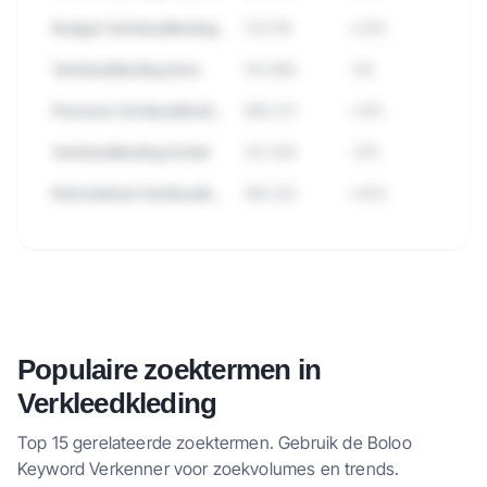
Budget Verkleedkleding
723.118
+23%
Verkleedkleding Sets
512.890
-5%
Premium Verkleedkleding
489.221
+15%
Verkleedkleding Outlet
312.445
-31%
Refurbished Verkleedkleding
198.332
+42%
🔒
Bekijk alle subcategorieen binnen
Verkleedkleding met zoekvolume en
Populaire zoektermen in
trends.
Verkleedkleding
Probeer 7 dagen gratis
→
Top 15 gerelateerde zoektermen. Gebruik de Boloo
Keyword Verkenner voor zoekvolumes en trends.