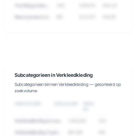
Trending product deze maand
1.102
€38.570
€42,50
Nieuw product met groei
891
€22.275
€19,95
🔒
Bekijk de 2.138 producten in
Verkleedkleding met verkopen, omzet
en meer.
Subcategorieen in Verkleedkleding
Probeer 7 dagen gratis
→
Subcategorieen binnen
Verkleedkleding
— gesorteerd op
zoekvolume
SUBCATEGORIE
ZOEKVOLUME
TREND
3M
Verkleedkleding Accessoires
1.284.932
-12%
Verkleedkleding Topmerken
891.445
+8%