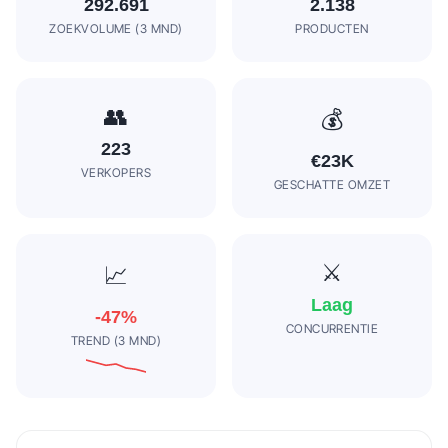
292.691
2.138
ZOEKVOLUME (3 MND)
PRODUCTEN
👥
💰
223
€23K
VERKOPERS
GESCHATTE OMZET
⚔️
📈
Laag
-47
%
CONCURRENTIE
TREND (3 MND)