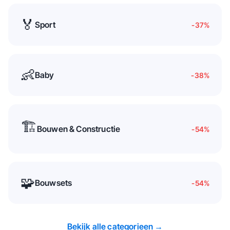
🏅
Sport
-37
%
👶
Baby
-38
%
🏗️
Bouwen & Constructie
-54
%
🧩
Bouwsets
-54
%
Bekijk alle categorieen →