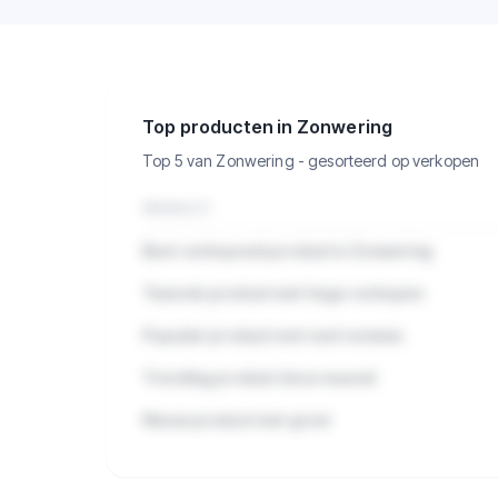
Bekijk hoe verkopen verdeeld zijn
over alle producten in deze
categorie.
Top producten in Zonwering
Top 5 van Zonwering - gesorteerd op verkopen
PRODUCT
Best verkopend product in Zonwering
Tweede product met hoge verkopen
Populair product met veel reviews
Trending product deze maand
Nieuw product met groei