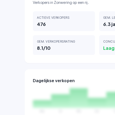
Verkopers in Zonwering op een rij.
ACTIEVE VERKOPERS
GEM. L
476
6.3
j
GEM. VERKOPERSRATING
CONCU
8.1
/10
Laag
Dagelijkse verkopen
Ma
Di
Wo
Do