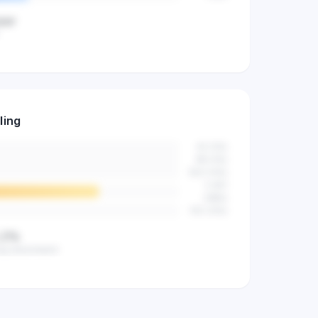
jaar
ers al actief
ling
n de markt.
42
(
2
%)
89
(
4
%)
523
(
14
%)
2.841
(
68
%)
512
(
12
%)
,2%
ag beoordeeld