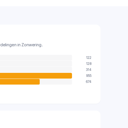
delingen in Zonwering.
122
128
314
955
674