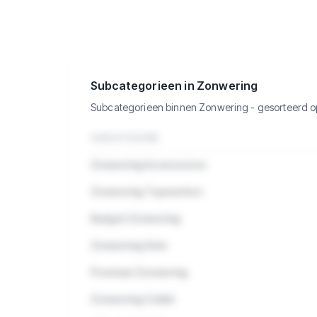
🔒
Bekijk de 5.391 producten in
Zonwering met verkopen, omzet en
meer.
Subcategorieen in Zonwering
Subcategorieen binnen Zonwering - gesorteerd 
SUBCATEGORIE
Zonwering Accessoires
Zonwering Topmerken
Budget Zonwering
Zonwering Sets
Premium Zonwering
Zonwering Outlet