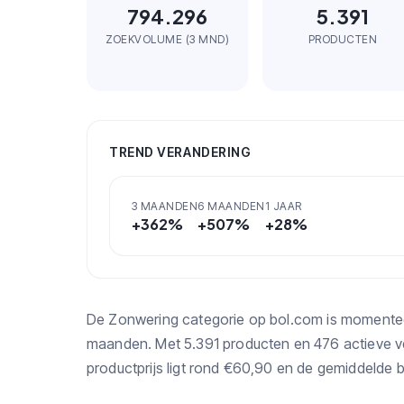
794.296
5.391
ZOEKVOLUME (3 MND)
PRODUCTEN
TREND VERANDERING
3 MAANDEN
6 MAANDEN
1 JAAR
+
362
%
+
507
%
+
28
%
De Zonwering categorie op bol.com is momentee
maanden. Met 5.391 producten en 476 actieve v
productprijs ligt rond €60,90 en de gemiddelde b