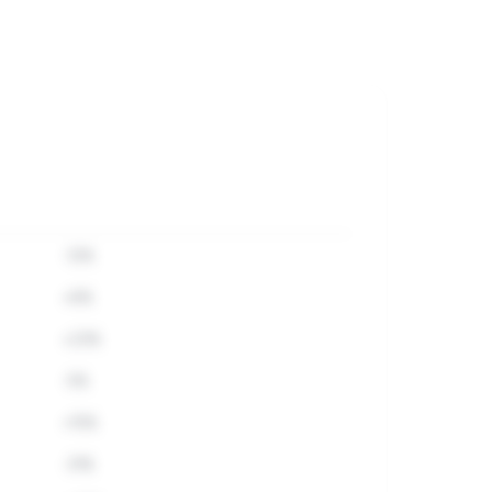
-12%
+8%
+23%
-5%
+15%
-31%