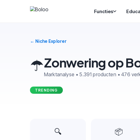
Functies
Educa
← Niche Explorer
☂️
Zonwering op B
Marktanalyse • 5.391 producten • 476 ver
TRENDING
🔍
📦