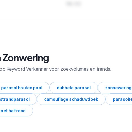
198.332
n Zonwering
loo Keyword Verkenner voor zoekvolumes en trends.
parasol houten paal
dubbele parasol
zonnewering
strandparasol
camouflage schaduwdoek
parasolt
oet halfrond