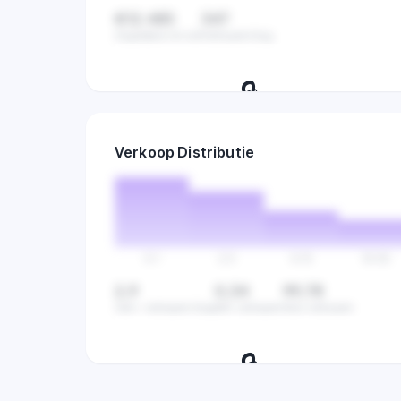
€12.483
347
Dagelijkse omzet
Verkopen/dag
🔒
Volg verkopen per dag en ontdek de
Verkoop Distributie
beste dagen om te verkopen.
0-1
2-5
6-15
16-50
2,9
0,34
99,78
Gem. verkopen/dag
Min verkopen
Max verkopen
🔒