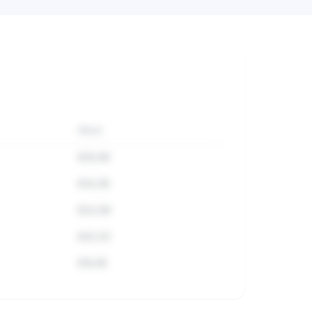
eid van alle
categorie.
PRIJS
€29,99
€34,95
€24,99
€42,50
€19,95