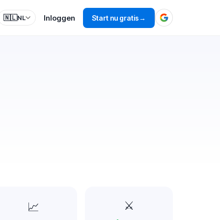
Inloggen
🇳🇱
Start nu gratis
→
NL
⚔️
📈