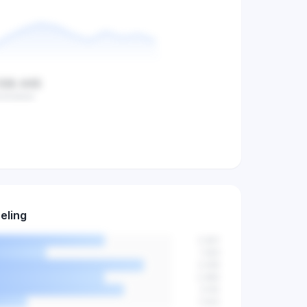
108.445
middelde
oekvolume,
iteit trends.
eling
agen
→
2.841
1.923
3.456
2.890
3.102
1.544