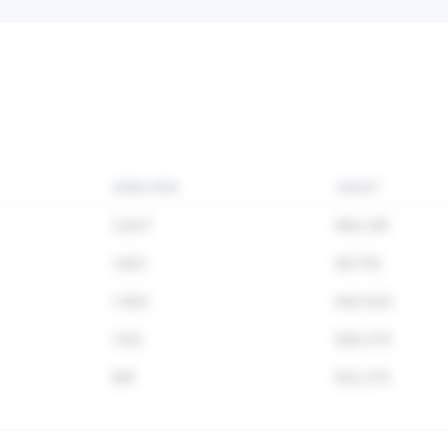
Zie de klanttevredenh
verkopers in deze 
VERKOPEN
OMZET
2.847
€84.291
1.923
€57.112
1.456
€43.824
1.102
€38.570
891
€22.275