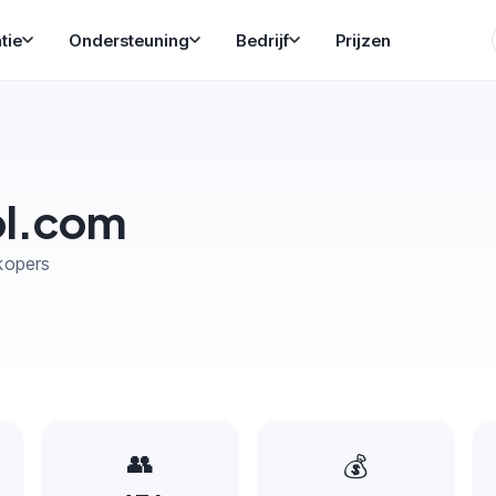
tie
Ondersteuning
Bedrijf
Prijzen
ol.com
kopers
👥
💰