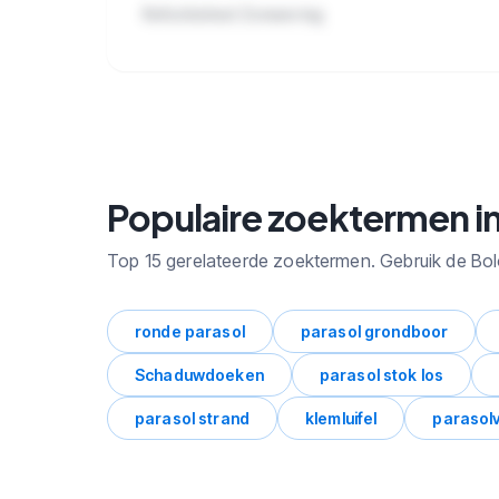
Refurbished Zonwering
🔒
Bekijk alle subcategorieen binnen
Zonwering met zoekvolume en
trends.
Populaire zoektermen i
Top 15 gerelateerde zoektermen. Gebruik de Bo
ronde parasol
parasol grondboor
Schaduwdoeken
parasol stok los
parasol strand
klemluifel
parasolv