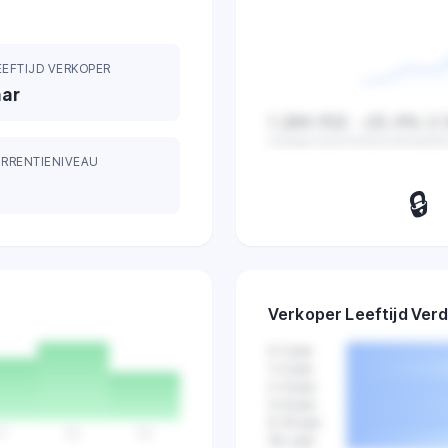
EEFTIJD VERKOPER
aar
1.284.932
-23.4%
2.
Huidige waarde
Verandering
Ge
RRENTIENIVEAU
🔒
Bekijk dagelijkse z
verkopen en marktactiv
Verkoper Leeftijd Verd
Probeer 7 d
gratis
0-1 jaar
1-2 jaar
2-4 jaar
4-6 jaar
6-10 jaar
Vr
Za
Zo
10+ jaar