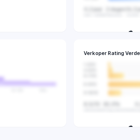
4,2 jaar
2 dagen
16,3 
Gem. leeftijd
Nieuwste
Oudste
🔒
Ontdek hoe lang verkop
Verkoper Rating Verde
zijn en vind gaten i
1-3
/10
4-5
/10
6-7
/10
8-9
/10
51-100
100+
9-10
/10
8,5/10
82,5%
0
Gemiddeld
Hoog beoordeeld
La
🔒