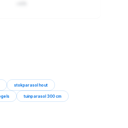
+42%
stokparasol hout
egels
tuinparasol 300 cm