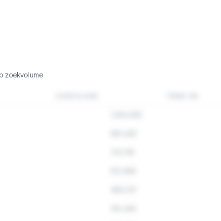
op zoekvolume
ZOEKVOLUME
TREND 3M
1.284.932
891.445
723.118
512.890
489.221
312.445