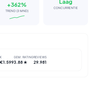
Laag
+
362
%
CONCURRENTIE
TREND (3 MND)
K
GEM. RATING
REVIEWS
 €
1.599
3.88
★
29.981