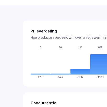
Prijsverdeling
Hoe producten verdeeld zijn over prijsklassen in 
3
20
198
687
€
2-3
€
4-7
€
8-14
€
15-28
Concurrentie