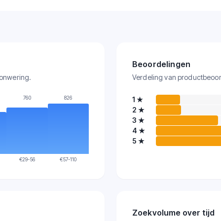
Beoordelingen
Zonwering.
Verdeling van productbeoor
760
826
1
★
2
★
3
★
4
★
5
★
€
29-56
€
57-110
Zoekvolume over tijd