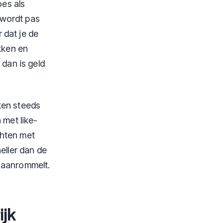
es als
 wordt pas
r dat je de
akken en
 dan is geld
ken steeds
met like-
chten met
eller dan de
t aanrommelt.
ijk