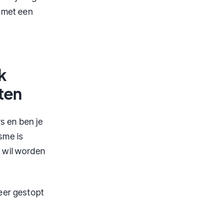
n met een
k
ten
s en ben je
sme is
l wil worden
eer gestopt