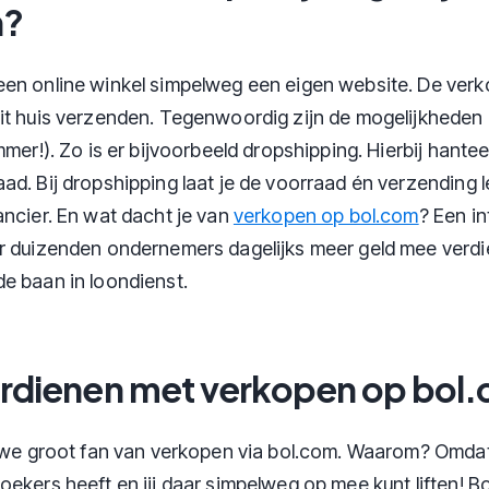
n?
en online winkel simpelweg een eigen website. De verk
it huis verzenden. Tegenwoordig zijn de mogelijkheden 
mmer!). Zo is er bijvoorbeeld dropshipping. Hierbij hantee
ad. Bij dropshipping laat je de voorraad én verzending l
ancier. En wat dacht je van
verkopen op bol.com
? Een i
r duizenden ondernemers dagelijks meer geld mee verdi
e baan in loondienst.
erdienen met verkopen op bol
n we groot fan van verkopen via bol.com. Waarom? Omda
oekers heeft en jij daar simpelweg op mee kunt liften! B