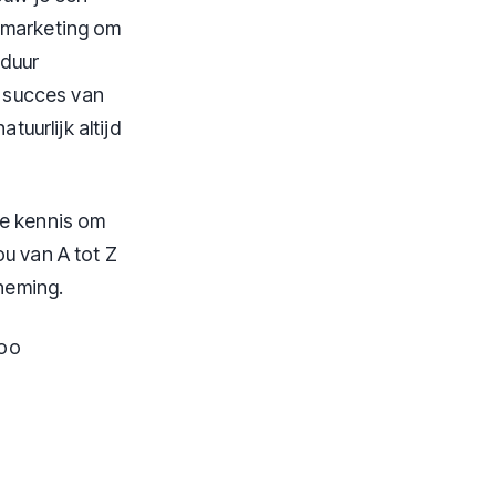
n marketing om
 duur
t succes van
tuurlijk altijd
de kennis om
ou van A tot Z
neming.
loo