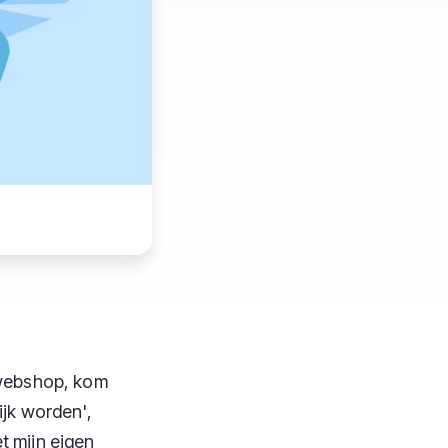
n webshop, kom
ijk worden',
t mijn eigen