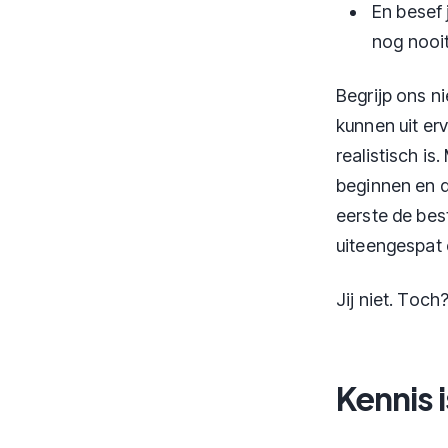
En besef 
nog nooi
Begrijp ons n
kunnen uit er
realistisch i
beginnen en d
eerste de bes
uiteengespat 
Jij niet. Toch
Kennis 