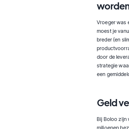
worde
Vroeger was e
moest je vanu
breder (en sli
productvoorra
door de lever
strategie waa
een gemiddeld
Geld v
Bij Boloo zij
miljoenen bez