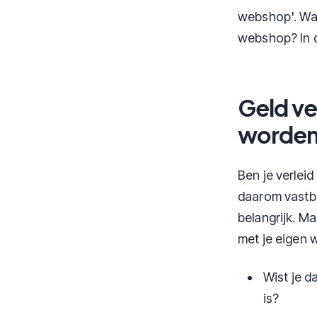
webshop'. Wat 
webshop? In d
Geld ve
worden
Ben je verlei
daarom vastb
belangrijk. Ma
met je eigen 
Wist je d
is?