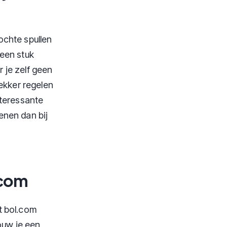
ochte spullen
een stuk
r je zelf geen
ekker regelen
nteressante
enen dan bij
.com
t bol.com
ouw je een