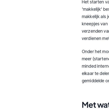
Het starten v
'makkelijk' b
makkelijk als 
kneepjes van 
verzenden van 
verdienen met
Onder het mom
meer (starte
minded intern
elkaar te dele
gemiddelde on
Met wat