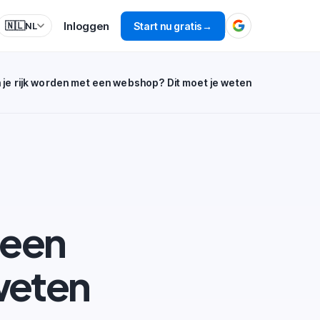
Inloggen
🇳🇱
Start nu gratis
→
NL
 je rijk worden met een webshop? Dit moet je weten
 een
weten