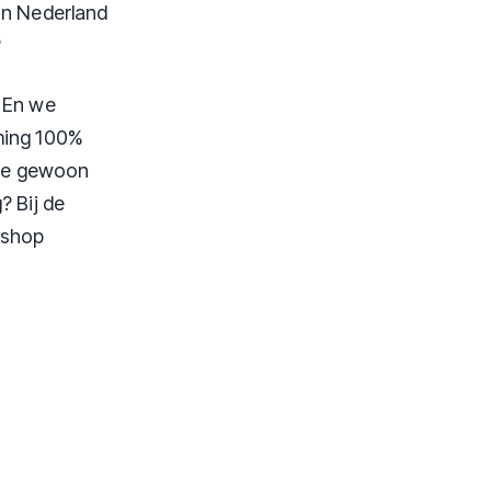
in Nederland
?
. En we
eming 100%
t ze gewoon
? Bij de
bshop