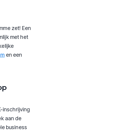
imme zet! Een
lijk met het
elijke
om
en een
op
-inschrijving
ek aan de
le business