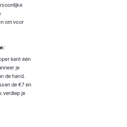
rsoonlijke
e
den om voor
e:
koper kent één
anneer je
an de hand.
ussen de €7 en
s verdiep je