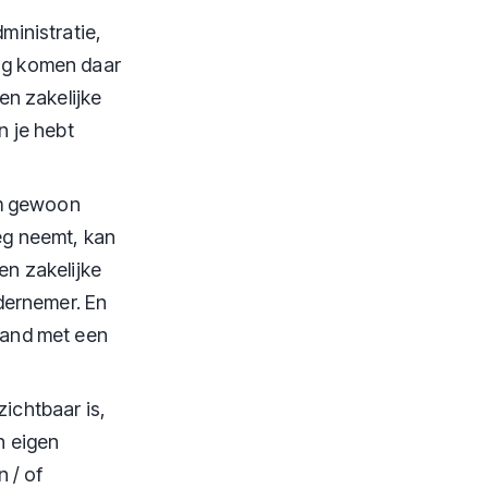
ministratie,
ing komen daar
en zakelijke
n je hebt
kem gewoon
eg neemt, kan
en zakelijke
ndernemer. En
mand met een
ichtbaar is,
n eigen
 / of