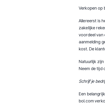
Verkopen op b
Allereerst is 
zakelijke rek
voordeel van d
aanmelding gem
kost. De klan
Natuurlijk zi
Neem de tijd 
Schrijf je bedri
Een belangrij
bol.com verko