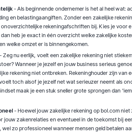
telijk
- Als beginnende ondernemer is het al heel wat: ad
ing en belastingaangiften. Zonder een zakelijke reken
onoverzichtelijke rekeningafschriften bij. Kies je voor e
 dan heb je exact in één overzicht welke zakelijke koste
en welke omzet er is binnengekomen.
- Zeg nu eerlijk, voelt een zakelijke rekening niet stie
stoer? Wanneer je jezelf en jouw business serieus geno
ijke rekening niet ontbreken. Rekeninghouder zijn van e
voelt toch alsof je jezelf net wat serieuzer neemt als o
indset maak je een stuk sneller grote sprongen dan 'ie
oneel
- Hoewel jouw zakelijke rekening op bol.com niet z
or jouw zakenrelaties en eventueel in de toekomst bij ee
 wel zo professioneel wanneer mensen geld betalen aan