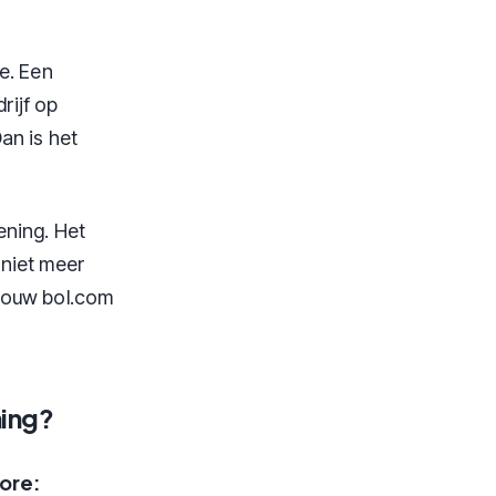
e. Een
rijf op
an is het
ening. Het
 niet meer
 jouw bol.com
ning?
ore: