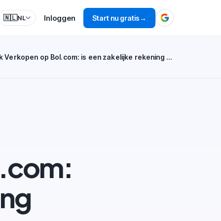
Inloggen
🇳🇱
Start nu gratis
→
NL
Zakelijk Verkopen op Bol.com: is een zakelijke rekening nodig?
l.com:
ing