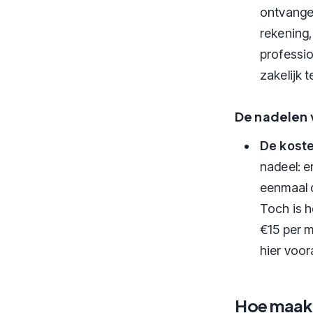
ontvangen
rekening
professio
zakelijk 
De nadelen v
De kost
nadeel: e
eenmaal o
Toch is h
€15 per m
hier voor
Hoe maak j