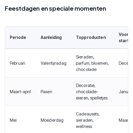
Feestdagen en speciale momenten
Voorbe
Periode
Aanleiding
Topproducten
starte
Sieraden,
Februari
Valentijnsdag
parfum, bloemen,
Decem
chocolade
Decoratie,
Maart-april
Pasen
chocolade-
Januar
eieren, spelletjes
Cadeausets,
Mei
Moederdag
sieraden,
Maart
wellness