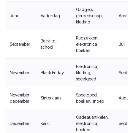
Gadgets,
Juni
Vaderdag
gereedschap,
April
kleding
Rugzakken,
Back-to-
September
elektronica,
Juli
school
boeken
Elektronica,
November
Black Friday
kleding,
Septem
speelgoed
November-
Speelgoed,
Sinterklaas
August
december
boeken, snoep
Cadeauartikelen,
December
Kerst
elektronica,
Septem
boeken