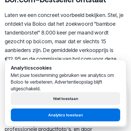
Laten we een concreet voorbeeld bekijken. Stel, je
ontdekt via Boloo dat het zoekwoord "bamboe
tandenborstel" 8.000 keer per maand wordt
gezocht op bol.com, maar dat er slechts 15
aanbieders zijn. De gemiddelde verkoopprijs is
€12,95 en de commissie van bol.com voor deze
categorie is 10%. Je vindt een leverancier op
Analyticscookies
Met jouw toestemming gebruiken we analytics om
Alibaba die bamboe tandenborstels levert voor
Boloo te verbeteren. Advertentieopslag blijft
€1,50 per stuk (inclusief verpakking). Na aftrek van
uitgeschakeld.
Boloo
zojuist
commissie (€1,30), verzendkosten (€3,50) en btw
Hoi! Wij helpen
duizenden
Niet toestaan
bol.com-verkopers
succesvol
houd je een nettomarge over van ongeveer €4,50
hun business opbouwen.
per verkoop - een marge van 35%. Door je listing te
Analytics toestaan
Start gratis
Praat met support
optimaliseren met relevante zoekwoorden en
professionele productfoto's, en door