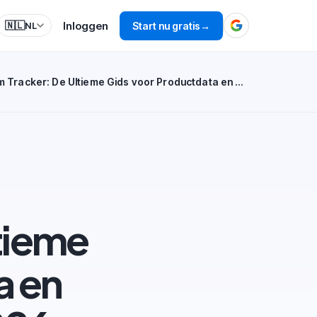
Inloggen
🇳🇱
Start nu gratis
→
NL
Bol.com Tracker: De Ultieme Gids voor Productdata en Verkoopanalyse in 2026
tieme
a en