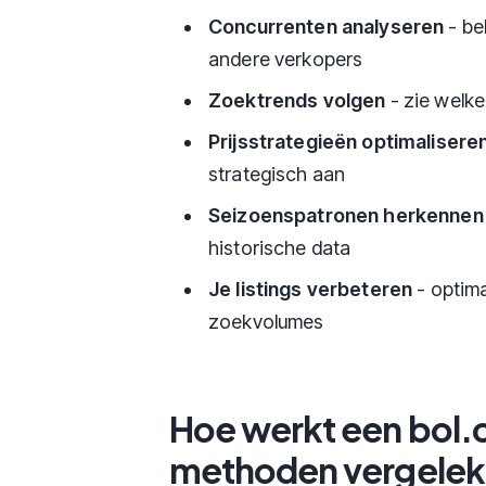
Concurrenten analyseren
- be
andere verkopers
Zoektrends volgen
- zie welke
Prijsstrategieën optimalisere
strategisch aan
Seizoenspatronen herkennen
historische data
Je listings verbeteren
- optima
zoekvolumes
Hoe werkt een bol.
methoden vergele