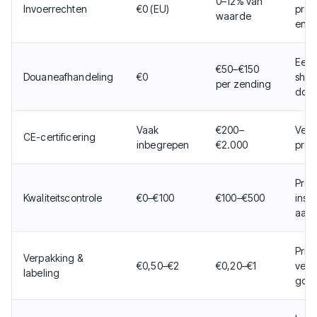
0–12% van
Invoerrechten
€0 (EU)
prod
waarde
en H
Eenm
€50–€150
Douaneafhandeling
€0
ship
per zending
dou
Vaak
€200–
Verpl
CE-certificering
inbegrepen
€2.000
prod
Pre-
Kwaliteitscontrole
€0–€100
€100–€500
insp
aan
Priva
Verpakking &
€0,50–€2
€0,20–€1
verp
labeling
goed