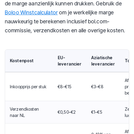
de marge aanzienlijk kunnen drukken. Gebruik de
Boloo Winstcalculator
om je werkelijke marge
nauwkeurig te berekenen inclusief bol.com-
commissie, verzendkosten en alle overige kosten.
EU-
Aziatische
Kostenpost
Toel
leverancier
leverancier
Afha
Inkoopprijs per stuk
€8–€15
€3–€8
prod
best
Verzendkosten
Zeev
€0,50–€2
€1–€5
naar NL
luch
Afha