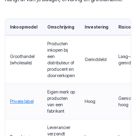
Inkoopmodel
Omschrijving
Investering
Risico
Producten
inkopen bij
Groothandel
een
Laag–
Gemiddeld
(wholesale)
distributeur of
gemidde
producent en
doorverkopen
Eigen merk op
producten
Gemidde
Private label
Hoog
van een
hoog
fabrikant
Leverancier
verzendt