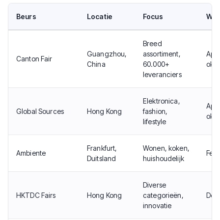
Beurs
Locatie
Focus
Wan
Breed
Guangzhou,
assortiment,
Apri
Canton Fair
China
60.000+
okto
leveranciers
Elektronica,
Apri
Global Sources
Hong Kong
fashion,
okto
lifestyle
Frankfurt,
Wonen, koken,
Ambiente
Febr
Duitsland
huishoudelijk
Diverse
HKTDC Fairs
Hong Kong
categorieën,
Doo
innovatie