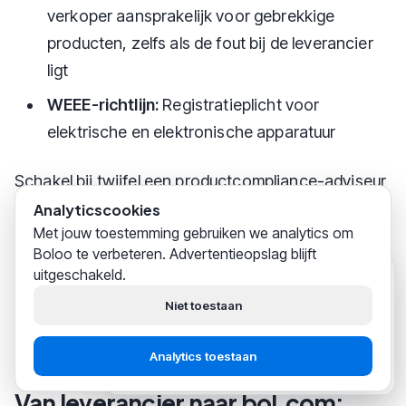
verkoper aansprakelijk voor gebrekkige
producten, zelfs als de fout bij de leverancier
ligt
WEEE-richtlijn:
Registratieplicht voor
elektrische en elektronische apparatuur
Schakel bij twijfel een productcompliance-adviseur
in, vooral als je producten importeert uit Azië. De
Analyticscookies
Met jouw toestemming gebruiken we analytics om
boetes voor non-compliance kunnen oplopen tot
Boloo te verbeteren. Advertentieopslag blijft
tienduizenden euro's, en bol.com kan je
uitgeschakeld.
Boloo
zojuist
verkoopaccount schorsen als je producten niet
Hoi! Wij helpen
duizenden
Niet toestaan
bol.com-verkopers
succesvol
aan de regelgeving voldoen.
hun business opbouwen.
Analytics toestaan
Start gratis
Praat met support
Van leverancier naar bol.com: