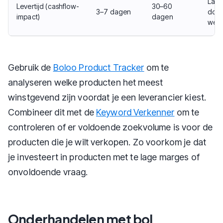
Lang
Levertijd (cashflow-
30–60
3–7 dagen
door
impact)
dagen
werk
Gebruik de
Boloo Product Tracker
om te
analyseren welke producten het meest
winstgevend zijn voordat je een leverancier kiest.
Combineer dit met de
Keyword Verkenner
om te
controleren of er voldoende zoekvolume is voor de
producten die je wilt verkopen. Zo voorkom je dat
je investeert in producten met te lage marges of
onvoldoende vraag.
Onderhandelen met bol