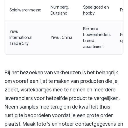
Nürnberg,
Speelgoed en
Spielwarenmesse
Febr
Duitsland
hobby
Kleinere
Yiwu
hoeveelheden,
Per
International
Yiwu, China
breed
ope
Trade City
assortiment
Bij het bezoeken van vakbeurzen is het belangrijk
om vooraf een lijst te maken van producten die je
zoekt, visitekaartjes mee te nemen en meerdere
leveranciers voor hetzelfde product te vergelijken.
Neem samples mee terug om de kwaliteit thuis
rustig te beoordelen voordat je een grote order
plaatst. Maak foto's en noteer contactgegevens en