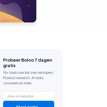
Probeer Boloo 7 dagen
gratis
14+ tools voor bol.com verkopers.
Product research, AI-tools,
cursussen en meer.
Start gratis
→