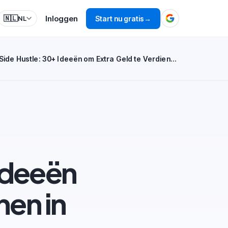
Inloggen
🇳🇱
Start nu gratis
→
NL
Online Side Hustle: 30+ Ideeën om Extra Geld te Verdienen in 2026
 Ideeën
nen in